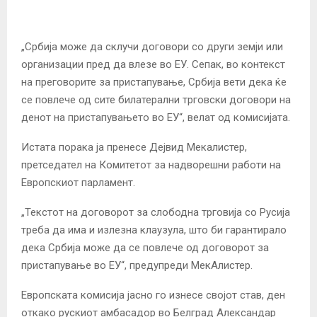
„Србија може да склучи договори со други земји или
организации пред да влезе во ЕУ. Сепак, во контекст
на преговорите за пристапување, Србија вети дека ќе
се повлече од сите билатерални трговски договори на
денот на пристапувањето во ЕУ“, велат од комисијата.
Истата порака ја пренесе Дејвид Мекалистер,
претседател на Комитетот за надворешни работи на
Европскиот парламент.
„Текстот на договорот за слободна трговија со Русија
треба да има и излезна клаузула, што би гарантирало
дека Србија може да се повлече од договорот за
пристапување во ЕУ“, предупреди МекАлистер.
Европската комисија јасно го изнесе својот став, ден
откако рускиот амбасадор во Белград Александар