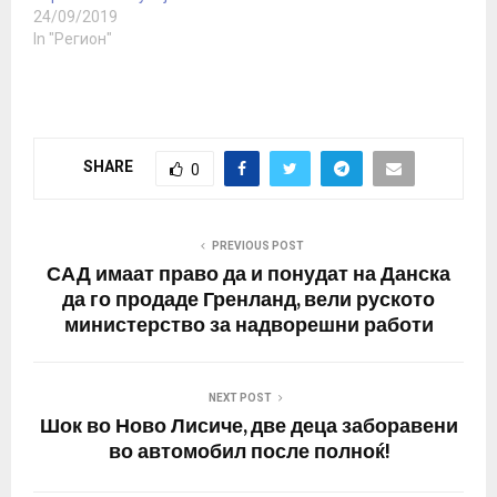
следат“ ситуацијата…
24/09/2019
In "Регион"
SHARE
0
PREVIOUS POST
САД имаат право да и понудат на Данска
да го продаде Гренланд, вели руското
министерство за надворешни работи
NEXT POST
Шок во Ново Лисиче, две деца заборавени
во автомобил после полноќ!