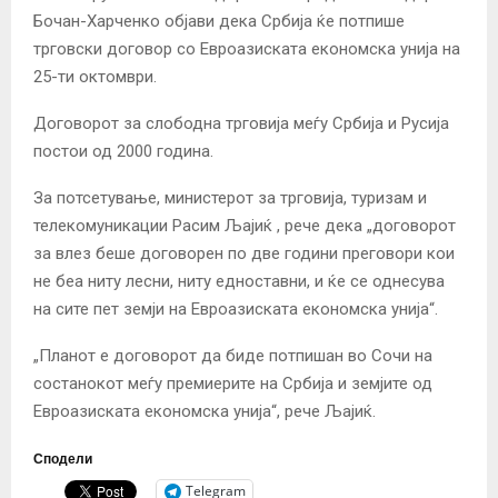
Бочан-Харченко објави дека Србија ќе потпише
трговски договор со Евроазиската економска унија на
25-ти октомври.
Договорот за слободна трговија меѓу Србија и Русија
постои од 2000 година.
За потсетување, министерот за трговија, туризам и
телекомуникации Расим Љајиќ , рече дека „договорот
за влез беше договорен по две години преговори кои
не беа ниту лесни, ниту едноставни, и ќе се однесува
на сите пет земји на Евроазиската економска унија“.
„Планот е договорот да биде потпишан во Сочи на
состанокот меѓу премиерите на Србија и земјите од
Евроазиската економска унија“, рече Љајиќ.
Сподели
Telegram