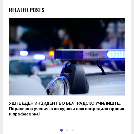
RELATED POSTS
УШТЕ ЕДЕН ИНЦИДЕНТ ВО БЕЛГРАДСКО УЧИЛИШТЕ:
В
Поранешна ученичка со кујнски нож повредила врсник
с
и професорка!
п