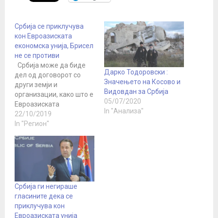
Србија се приклучува
кон Евроазиската
економска унија, Брисел
не се противи
Србија може да биде
Дарко Тодоровски :
дел од договорот со
Значењето на Косово и
други земји и
Видовдан за Србија
организации, како што е
05/07/2020
Евроазиската
In "Анализа"
економска унија (ЕАЕУ),
22/10/2019
сè додека не стане
In "Регион"
членка на Европската
унија, изјавија за Танјуг
во Брисел по повод
најавеното
потпишување на
договорот Србија-ЕАЕУ
Србија ги негираше
на 25 октомври.
гласините дека се
Агенцијата наведува
приклучува кон
дека „внимателно ја
Евроазиската унија