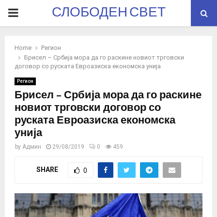
СЛОБОДЕН СВЕТ
PRIMARY
MENU
Home
Регион
Брисел – Србија мора да го раскине новиот трговски
договор со руската Евроазиска економска унија
Регион
Брисел – Србија мора да го раскине
новиот трговски договор со
руската Евроазиска економска
унија
by
Админ
29/08/2019
0
459
SHARE
0