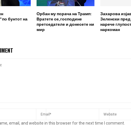
ин
Орбан му порача на Трамп:
Захарова изја
 по бунтот на
Вратете се, господине
Зеленски пред
претседателе и донесете ни
нарече глупост
мир
наркоман
MMENT
me, email, and website in this browser for the next time I comment.