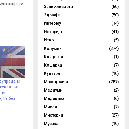
ританија ќе
Занимливости
(60)
Здравје
(50)
Интервју
(14)
Историја
(41)
Итно
(5)
Колумни
(374)
Концерти
(1)
Кошарка
(7)
Култура
(10)
дупредени
Македонија
(787)
жуваат на
Медиуми
(2)
отив
Медицина
(6)
д ЕУ без
Мисли
(7)
Мистерии
(27)
Музика
(10)