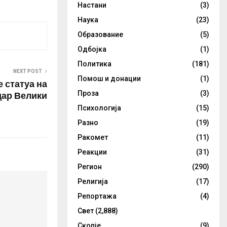
Настани
(3)
Наука
(23)
Образование
(5)
Одбојка
(1)
Политика
(181)
NEXT POST
Помош и донации
(1)
е статуа на
дар Велики
Проза
(3)
Психологија
(15)
Разно
(19)
Ракомет
(11)
Реакции
(31)
Регион
(290)
Религија
(17)
Репортажа
(4)
Свет
(2,888)
Скопје
(9)