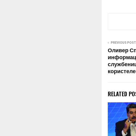
PREVIOUS POST
Оливер Сп
информац
службениц
користеле
RELATED PO