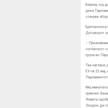
Беркау, кој 
дека Парламе
станува збор
Британската 
Договорот за
– Признаваме
согласност с
група во Пар
Таа нагласи 
ЕУ на 22 мај
Парламентот 
Меј минатата
првично беше
Унијата одоб
Лондон да го