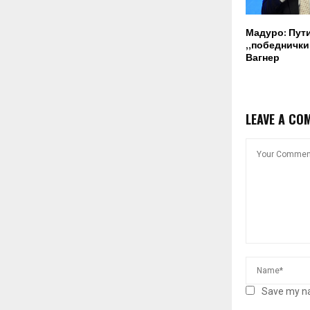
Мадуро: Пут
„победнички“
Вагнер
LEAVE A CO
Save my na