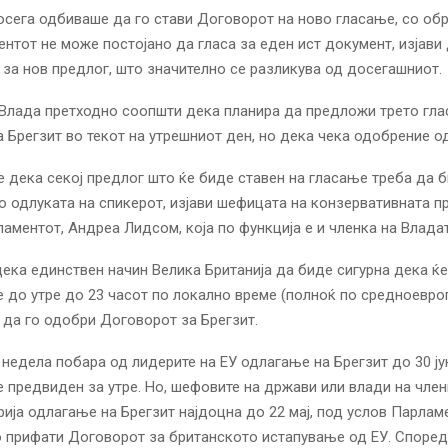
досега одбиваше да го стави Договорот на ново гласање, со о
нтот не може постојано да гласа за еден ист документ, изјави 
 за нов предлог, што значително се разликува од досегашниот.
Влада претходно соопшти дека планира да предложи трето гла
 Брегзит во текот на утрешниот ден, но дека чека одобрение од
 дека секој предлог што ќе биде ставен на гласање треба да 
о одлуката на спикерот, изјави шефицата на конзервативната п
ламентот, Андреа Лидсом, која по функција е и членка на Владат
дека единствен начин Велика Британија да биде сигурна дека ќе
, е до утре до 23 часот по локално време (полноќ по средноевр
да го одобри Договорот за Брегзит.
 недела побара од лидерите на ЕУ одлагање на Брегзит до 30 јун
 предвиден за утре. Но, шефовите на држави или влади на член
рија одлагање на Брегзит најдоцна до 22 мај, под услов Парлам
 прифати Договорот за британското истапување од ЕУ. Според