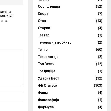
Соопштенија
(52)
вите на
Спорт
(7)
 МКС ги
и на
Став
(13)
Стории
(3)
Театар
(1)
Телевизија во Живо
(2)
Тенис
(60)
Технологија
(2)
Топ Вести
(12)
Традиција
(1)
Ударна Вест
(12)
ФБ Статуси
(103)
Филм
(4)
Филозофија
(1)
Формула1
(3)