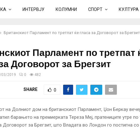
ИКА
ИНТЕРВЈУ
КОЛУМНИ
СПОРТ
КУЛТУРА
Британскиот Парламент по третпат ќе гласа за Договорот за Брегзит
нскиот Парламент по третпат 
за Договорот за Брегзит
/03/2019
0
482
SHARE
0
т на Долниот дом на британскиот Парламент, Џон Беркау веч
атил барањето на премиерката Тереза Меј, пратениците утре по 
за Договорот за Брегзит, што Владата во Лондон го постигна со