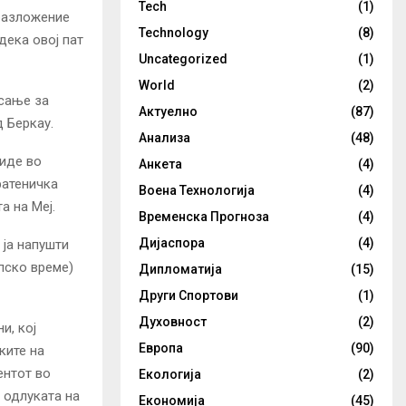
Tech
(1)
бразложение
Technology
(8)
дека овој пат
Uncategorized
(1)
World
(2)
сање за
Актуелно
(87)
 Беркау.
Анализа
(48)
биде во
Анкета
(4)
ратеничка
Воена Технологија
(4)
а на Меј.
Временска Прогноза
(4)
Дијаспора
(4)
 ја напушти
опско време)
Дипломатија
(15)
Други Спортови
(1)
Духовност
(2)
и, кој
Европа
(90)
ките на
ентот во
Екологија
(2)
 одлуката на
Економија
(45)