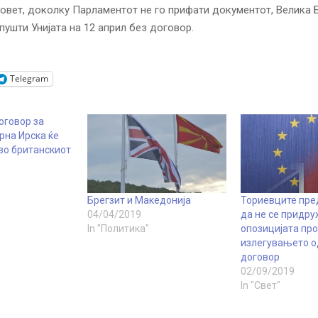
овет, доколку Парламентот не го прифати документот, Велика Б
апушти Унијата на 12 април без договор.
Telegram
оговор за
рна Ирска ќе
во британскиот
Брегзит и Македонија
Ториевците пре
04/04/2019
да не се придру
In "Политика"
опозицијата пр
излегувањето о
договор
02/09/2019
In "Свет"