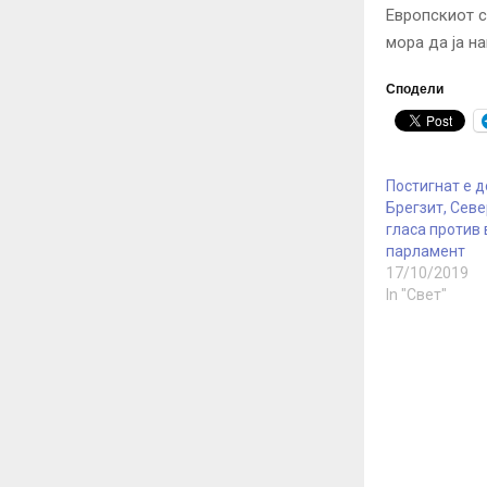
Европскиот с
мора да ја н
Сподели
Постигнат е д
Брегзит, Севе
гласа против 
парламент
17/10/2019
In "Свет"