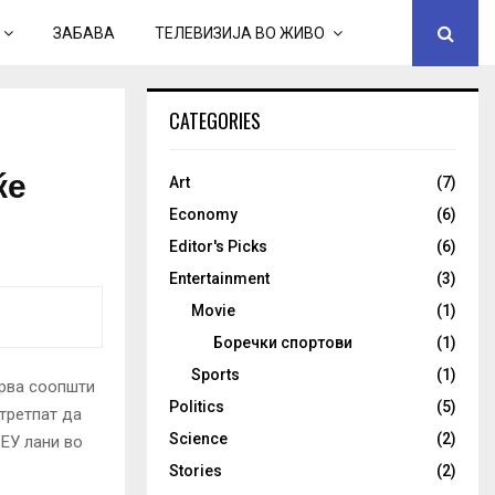
ЗАБАВА
ТЕЛЕВИЗИЈА ВО ЖИВО
CATEGORIES
ќе
Art
(7)
Economy
(6)
Editor's Picks
(6)
Entertainment
(3)
Movie
(1)
Боречки спортови
(1)
Sports
(1)
ерва соопшти
Politics
(5)
третпат да
Science
(2)
 ЕУ лани во
Stories
(2)