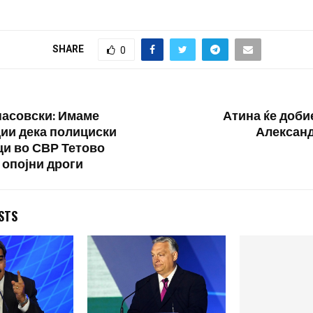
SHARE
0
асовски: Имаме
Атина ќе доби
ии дека полициски
Алексан
и во СВР Тетово
 опојни дроги
STS