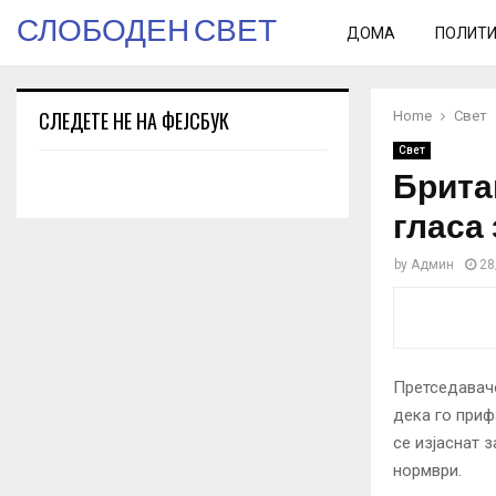
СЛОБОДЕН СВЕТ
ДОМА
ПОЛИТ
СЛЕДЕТЕ НЕ НА ФЕЈСБУК
Home
Свет
Свет
Брита
гласа 
by
Админ
28
Претседавачо
дека го приф
се изјаснат 
нормври.