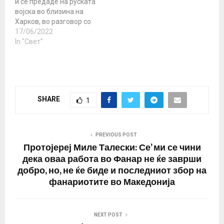
и се предаде на руската
врска со настаните во
војска во близина на
Украина. Според
Харков, во разговор со
режисерот, Ајслин е…
дописникот на РТ Роман
17/06/2022
Косарев, рече дека
In "Свет"
командата на многу
единици во Украина е
многу корумпирана, а
многу единици
„покажале еклатантна
SHARE
1
неспособност“.
„Западните медиуми не
го покажуваат тоа, но
командата на многу…
PREVIOUS POST
Протојереј Миле Талески: Се’ ми се чини
дека оваа работа во Фанар не ќе заврши
добро, но, не ќе биде и последниот збор на
фанариотите во Македонија
NEXT POST