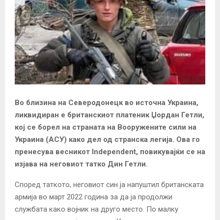
Во близина на Северодонецк во источна Украина,
ликвидиран е британскиот платеник Џордан Гетли,
кој се борел на страната на Вооружените сили на
Украина (АСУ) како дел од странска легија. Ова го
пренесува весникот Independent, повикувајќи се на
изјава на неговиот татко Дин Гетли.
Според таткото, неговиот син ја напуштил британската
армија во март 2022 година за да ја продолжи
службата како војник на друго место. По малку