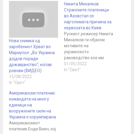
Никита Михалков:
Странските платеници
во Азовстал се
најголемата причина за
нервозата во Киев
Рускиот режисер Никита
Михалков ги објасни
Нова снимка од
мотивите на
заробениот Хрват во
украинското
Мариупол: „Во Украина
раководство кое им
дојдов поради
забрани на милитантите
01/05/2022
државјанство“, копав
од Азов да го положат
In "Свет"
ровови (ВИДЕО)
оружјето. Никита
15/08/2022
Михалков во својата
In "Свет"
авторска програма
Американски платеник:
„Бесогон“ се
командата на многу
фокусираше на
единици на
британскиот
вооружените сили на
државјанин Ејден
Украина е корумпирана
Ајслин.Ова име
Американскиот
неодамна се појави во
платеник Енди Виен, кој
различни медиуми во