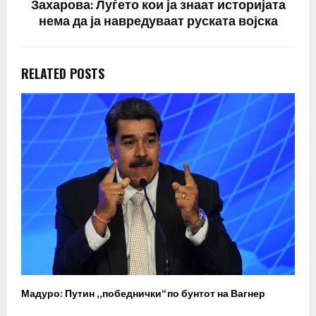
Захарова: Луѓето кои ја знаат историјата
нема да ја навредуваат руската војска
RELATED POSTS
Мадуро: Путин „победнички“ по бунтот на Вагнер
О
п