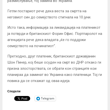
размислување, тој замина во Украина.
Гетли постариот рече дека веста за смртта на
неговиот син до семејството стигнала на 10 јуни.
Исто така, информација за ликвидација на платеникот
ја потврди и британскиот Форин Офис. Портпаролот на
агенцијата рече дека владата „ќе го поддржи
семејството на починатиот“.
Претходно, друг платеник, британскиот државјанин
Шон Пинер, кој беше осуден на смрт во ДНР откако ги
призна злосторствата, се обрати кон странците кои
планираа да заминат во Украина како платеници. Тој ги
повика да се откажат од оваа идеја.
Сподели
Telegram