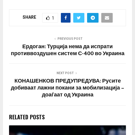
на западно оружје:
барањата веќе се
претворија во отворени
SHARE
1
барања. Така, Михаил
Подољак, советник на
шефот на кабинетот на
претседателот на
PREVIOUS POST
Украина, во интервју…
Ердоган: Турција нема да испрати
противвоздушен систем С-400 во Украина
NEXT POST
КОНАШЕНКОВ ПРЕДУПРЕДУВА: Русите
добиваат лажни покани за мобилизација –
доаѓаат од Украина
RELATED POSTS