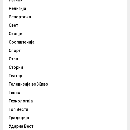
Регион
Религија
Репортажа
Свет
Скопје
Соопштенија
Спорт
Став
Стории
Театар
Телевизија во Живо
Тенис
Технологија
Топ Вести
Традиција
Ударна Вест