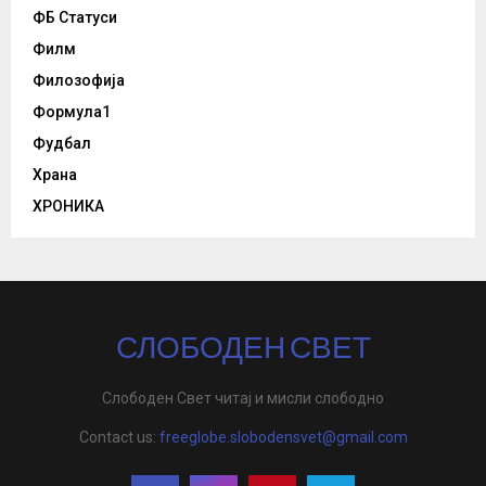
ФБ Статуси
Филм
Филозофија
Формула1
Фудбал
Храна
ХРОНИКА
СЛОБОДЕН СВЕТ
Слободен Свет читај и мисли слободно
Contact us:
freeglobe.slobodensvet@gmail.com