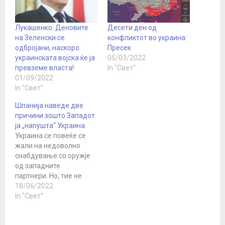
Лукашенко: Деновите
Десети ден од
на Зеленски се
конфликтот во украина:
одбројани, наскоро
Пресек
украинската војска ќе ја
05/03/2022
превземе власта!
In "Свет"
01/09/2022
In "Свет"
Шпанија наведе две
причини зошто Западот
ја „напушта“ Украина
Украина се повеќе се
жали на недоволно
снабдување со оружје
од западните
партнери. Но, тие не
брзаат да ги испразнат
18/06/2022
своите арсенали.
In "Свет"
Украина продолжува да
инсистира на набавка