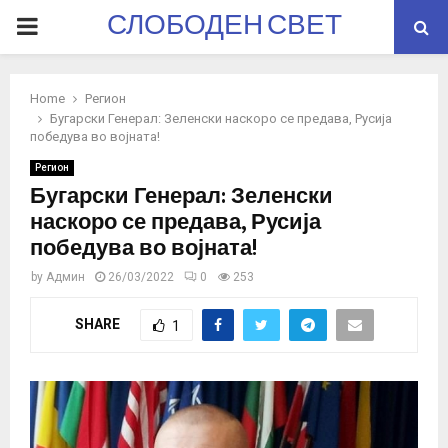
СЛОБОДЕН СВЕТ
PRIMARY
MENU
Home
Регион
Бугарски Генерал: Зеленски наскоро се предава, Русија
победува во војната!
Регион
Бугарски Генерал: Зеленски
наскоро се предава, Русија
победува во војната!
by
Админ
26/03/2022
0
253
SHARE
1