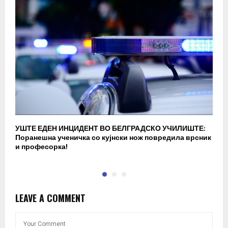
УШТЕ ЕДЕН ИНЦИДЕНТ ВО БЕЛГРАДСКО УЧИЛИШТЕ:
В
Поранешна ученичка со кујнски нож повредила врсник
с
и професорка!
п
LEAVE A COMMENT