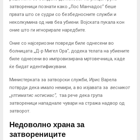
затвореници познати како „Лос Манчадос“ беше
првата што се судри со безбедносните служби и
неколкумина од нив беа убиени. Војската пукала кон
оние што ги игнорирале наредбите.
Оние со најсериозни повреди биле однесени во
болницата „Д-р Мигел Ора“, додека телата на убиените
биле однесени во импровизирана мртовечница, каде
ќе бидат идентификувани.
Министерката за затворски служби, Ирис Варела
потврди дека имало немири, а во изјавата за
весникот
„ултиматис нотисиас“,
таа рече дека група
затвореници нападнале чувари на стража надвор од
затворот.
Недоволно храна за
затворениците