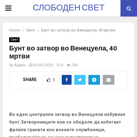
СЛОБОДЕН СВЕТ
PRIMARY
MENU
Home
Свет
Бунт во затвор во Венецуела, 40 мртви
Свет
Бунт во затвор во Венецуела, 40
мртви
by
Админ
02/05/2020
0
298
SHARE
1
Во еден централен затвор во Венецуела избувнал
бунт.Затворениците кои се обиделе да избегаат
фрлале гранати кон воените службеници,