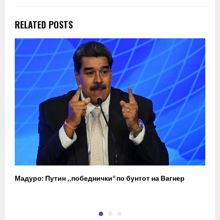
RELATED POSTS
Мадуро: Путин „победнички“ по бунтот на Вагнер
О
п