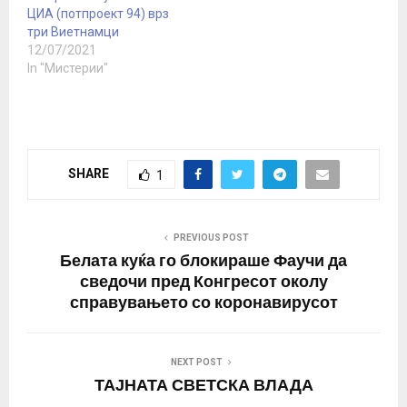
ЦИА (потпроект 94) врз
три Виетнамци
12/07/2021
In "Мистерии"
SHARE
1
PREVIOUS POST
Белата куќа го блокираше Фаучи да
сведочи пред Конгресот околу
справувањето со коронавирусот
NEXT POST
ТАЈНАТА СВЕТСКА ВЛАДА