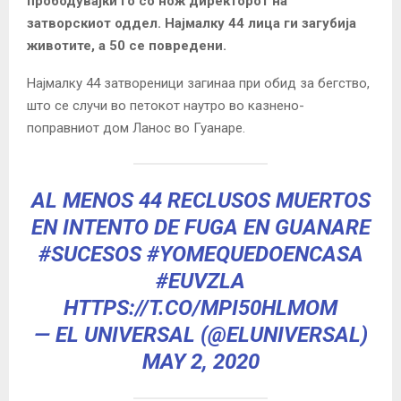
прободувајќи го со нож директорот на
затворскиот оддел. Најмалку 44 лица ги загубија
животите, а 50 се повредени.
Најмалку 44 затвореници загинаа при обид за бегство,
што се случи во петокот наутро во казнено-
поправниот дом Ланос во Гуанаре.
AL MENOS 44 RECLUSOS MUERTOS
EN INTENTO DE FUGA EN GUANARE
#SUCESOS
#YOMEQUEDOENCASA
#EUVZLA
HTTPS://T.CO/MPI50HLMOM
— EL UNIVERSAL (@ELUNIVERSAL)
MAY 2, 2020