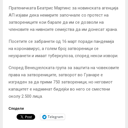
Пратеничката Беатрис Мартинс за новинската агенција
АП изјави дека немирите започнале со протест на
затворениците кои барале да им се дозволи на
членовите на нивноите семејства да им донесат храна.
Посетите се забранети од 16 март поради пандемија
на коронавирус, а голем број затвореници се
неухранети и имаат туберкулоза, според некои извори.
Според Венецуелската група за заштита на човековите
права на затворениците, затворот во Гуанаре е
изграден за да прими 750 затвореници, но неговиот
капацитет е надминат бидејќи во него се сместени
околу 2.500 лица.
Сподели
Telegram