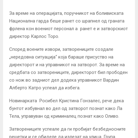
За време на операцијата, поручникот на боливиската
Национална гарда беше ранет со шрапнел од граната
фрлена кон воениот персонал а ранет е и затворскиот
директор Карлос Торо.
Според воените извори, затворениците создале
„нередовна ситуација“ која бараше присуство на
директорот и на управникот на затворот. За време на
средбата со затворениците, директорот бил прободен
со нож во задниот дел додека управникот Вардин
Алберто Катро успеал да избега.
Новинарката Росибел Кристина Гонзалес, рече дека
бунтот избувнал во дел од затворот познат како Ла
Тела, управуван од криминалец познат како Оливо.
Затворениците успеале да ги пробијат безбедносните
решетки и се обиделе да излезат на улица. Група