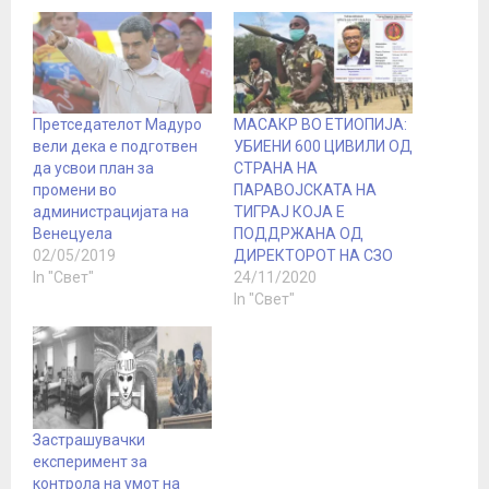
Претседателот Мадуро
МАСАКР ВО ЕТИОПИЈА:
вели дека е подготвен
УБИЕНИ 600 ЦИВИЛИ ОД
да усвои план за
СТРАНА НА
промени во
ПАРАВОЈСКАТА НА
администрацијата на
ТИГРАЈ КОЈА Е
Венецуела
ПОДДРЖАНА ОД
02/05/2019
ДИРЕКТОРОТ НА СЗО
In "Свет"
24/11/2020
In "Свет"
Застрашувачки
експеримент за
контрола на умот на