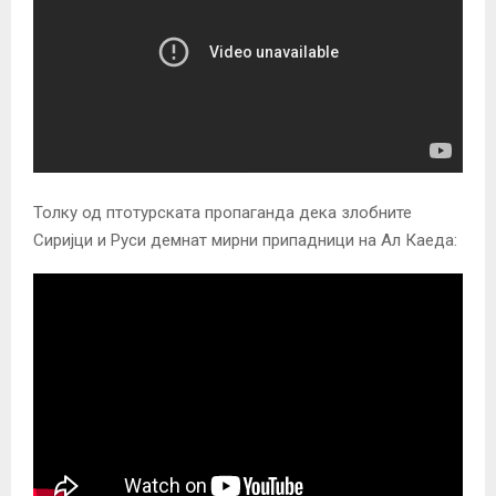
Толку од птотурската пропаганда дека злобните
Сиријци и Руси демнат мирни припадници на Ал Каеда: