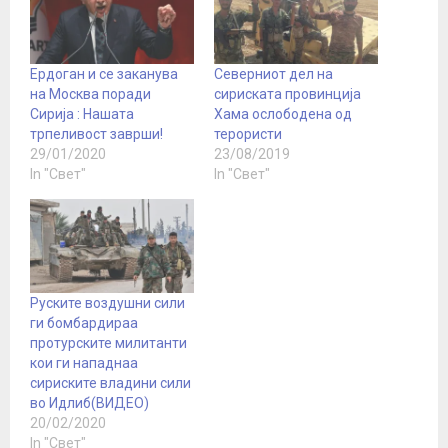
Ердоган и се заканува
Северниот дел на
на Москва поради
сириската провинција
Сирија : Нашата
Хама ослободена од
трпеливост заврши!
терористи
29/01/2020
23/08/2019
In "Свет"
In "Свет"
Руските воздушни сили
ги бомбардираа
протурските милитанти
кои ги нападнаа
сириските владини сили
во Идлиб(ВИДЕО)
20/02/2020
In "Свет"