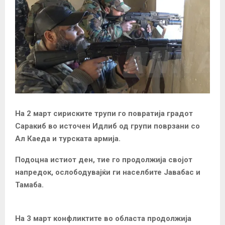
На 2 март сириските трупи го повратија градот
Саракиб во источен Идлиб од групи поврзани со
Ал Каеда и турската армија.
Подоцна истиот ден, тие го продолжија својот
напредок, ослободувајќи ги населбите Јавабас и
Тамаба.
На 3 март конфликтите во областа продолжија