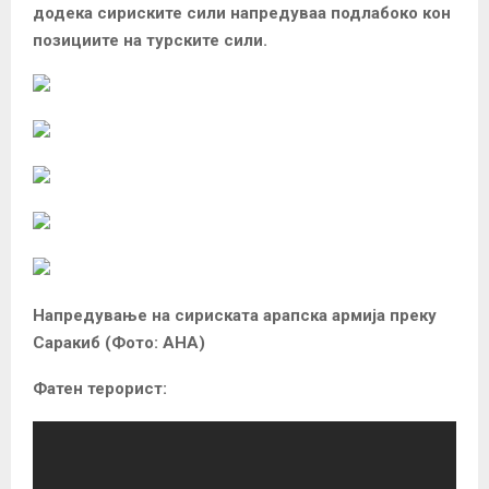
додека сириските сили напредуваа подлабоко кон
позициите на турските сили.
Напредување на сириската арапска армија преку
Саракиб (Фото: АНА)
Фатен терорист: