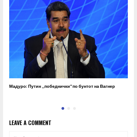
Мадуро: Путин „победнички“ по бунтот на Вагнер
О
п
LEAVE A COMMENT