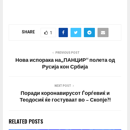
SHARE
1
PREVIOUS POST
Нова испорака на„ПАНЦИР“ полета од
Русија кон Србија
NEXT POST
Поради коронавирусот Ѓорѓевиќ и
Теодосиќ ќе гостуваат во – Скопје?!
RELATED POSTS