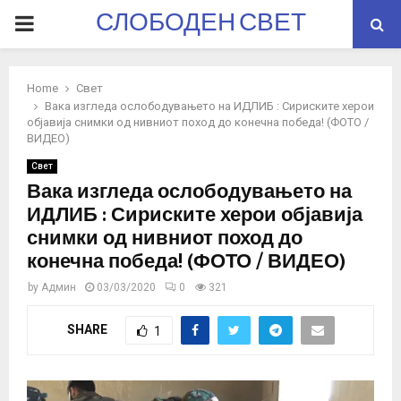
СЛОБОДЕН СВЕТ
PRIMARY
MENU
Home
Свет
Вака изгледа ослободувањето на ИДЛИБ : Сириските херои
објавија снимки од нивниот поход до конечна победа! (ФОТО /
ВИДЕО)
Свет
Вака изгледа ослободувањето на
ИДЛИБ : Сириските херои објавија
снимки од нивниот поход до
конечна победа! (ФОТО / ВИДЕО)
by
Админ
03/03/2020
0
321
SHARE
1