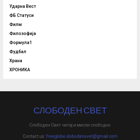
Ударна Вест
ФБ Статуси
Филм
Филозофија
Формула1
Фудбал
Храна
ХРОНИКА
СЛОБОДЕН СВЕТ
Слободен Свет читај и мисли слободно
Contact us:
freeglobe.slobodensvet@gmail.com