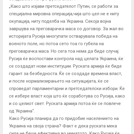
„Како што изјави претседателот Путин, се работи за
специјална мировна операција,чија што цел не е ниту
окупација, ниту поделба на Украина. Секоја војна
завршува на преговарачка маса со договор. За жал во
историјата Русија многупати остварувала победа на
военото поле, но потоа сето тоа го губела на
преговарачка маса. Но сега тоа нема да биде случај.
Русија ќе воспостави контрола над целата Украина, ќе
се создадат нови институции. Руската армија ќе биде
гарант за безбедноста. Ќе се создаде времена власт,
и после нормализирањето на ситуацијата, ќе се
спроведат парламентарни и претседателски избори. Ќе
се избере власт која што ќе соработува со Русија, како
и со целиот свет. Руската армија потоа ќе се повлече
од Украина“.
Како Русија планира да го придобие населението на
Украина на своја страна? Факт е дека руската мека
сила не беше ефективна во минатото. Како Русија ќе