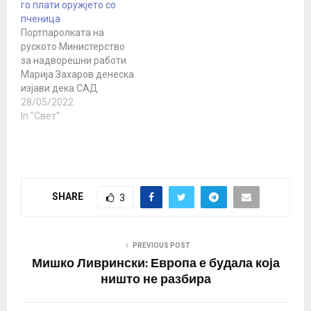
го плати оружјето со
Подољак, советник на
пченица
шефот на кабинетот на
Портпаролката на
претседателот на
руското Министерство
Украина, во интервју…
за надворешни работи
Марија Захаров денеска
изјави дека САД
предизвикуваат
28/05/2022
прехранбена криза во
In "Свет"
Украина „со тоа што и ги
лишуваат резервите на
жито“, бидејќи, како што
рече, Киев странското
оружје што го добива ќе
SHARE
3
го плати со пченица.
Захарова ова го изјави
по повод изјавата на…
PREVIOUS POST
Мишко Ливрински: Европа е будала која
ништо не разбира