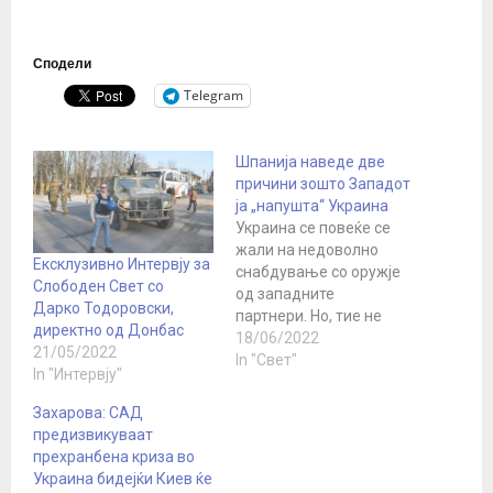
Сподели
Telegram
Шпанија наведе две
причини зошто Западот
ја „напушта“ Украина
Украина се повеќе се
жали на недоволно
Ексклузивно Интервју за
снабдување со оружје
Слободен Свет со
од западните
Дарко Тодоровски,
партнери. Но, тие не
директно од Донбас
брзаат да ги испразнат
18/06/2022
21/05/2022
своите арсенали.
In "Свет"
In "Интервју"
Украина продолжува да
инсистира на набавка
Захарова: САД
на западно оружје:
предизвикуваат
барањата веќе се
прехранбена криза во
претворија во отворени
Украина бидејќи Киев ќе
барања. Така, Михаил