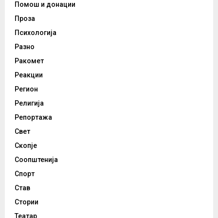
Помош и донации
Проза
Психологија
Разно
Ракомет
Реакции
Регион
Религија
Репортажа
Свет
Скопје
Соопштенија
Спорт
Став
Стории
Театар