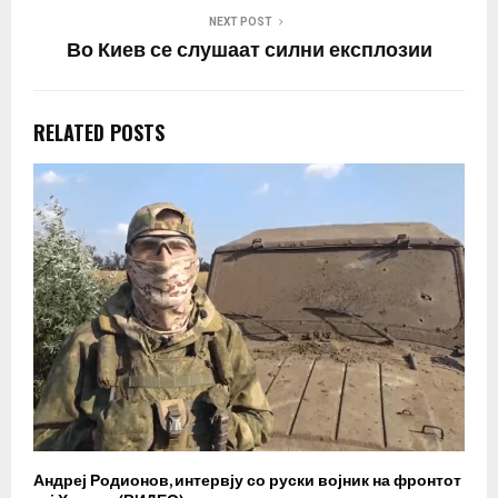
NEXT POST
Во Киев се слушаат силни експлозии
RELATED POSTS
Андреј Родионов, интервју со руски војник на фронтот
А