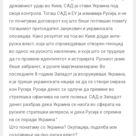
државниот удар во Киев, САД ја стави Украина под
своја контрола. Тогаш САД и ЕУ ја измамија Русија, и не
го почитуваа договорот кој што беше потпишан помеѓу
тогашниот претседател Јанукович и украинската
опозиција. Како резултат на тоа во Киев дојде анти-
руска власт, која што спроведуваше отворен геноцид
во однос на руското население, и која што се трудеше
да го промени идентитетот и историјата. Рускиот јазик
беше забранет, а русите маргинализирани. Во
последните 8 години Западот ја вооружуваше Украина,
и ја труеше украинската нација за да се створи омраза
кон Русија. Русија денес се одлучи да премине во
стратешка офанзива на сите полиња. САД и Западот
денес разбраа дека Украина се наоѓа во сферата на
руските стратешки интереси, и дека Русија е спремна
на се поради Украина.“
Што понатаму со Украина? Окупација, поделба или
создавање на про-руска власт?