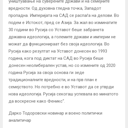
уништуавање на суверените држави и на семејните
вредности. Од духовна гледна точка, Западот
пропадна. Империјата на САД се распаѓа на делови. Во
подем е Истокот, пред се Азија. За жал во изминатите
30 години во Русија со Уставот беше забранета
државна идеологија, а големите држави и империи не
можат да функционираат без своја идеологија. Во
Русија како резултат на Уставот донесен во 1993
година, кога под диктат на САД во Русија беше
донесен неолиберален устав, но со измените од 2020
година Русија за своја основа ги зеде
традиционалните вредности, и на прв план е
семејството. Но потребно е во Уставот да се утврди
нова идеологија. Русија секогаш успевала во минатото
да воскресне како Феникс“.
Дарко Тодоровски новинар и воено политички
аналитичар