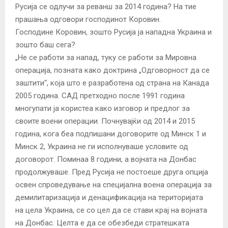
Русија се одлучи за реванш за 2014 година? На тие
прашања одговори господинот Коровин.
Господине Коровин, зошто Русија ја нападна Украина и
зошто баш сега?
„Не се работи за напад, туку се работи за Мировна
операција, позната како доктрина „Одговорност да се
заштити“, која што е разработена од страна на Канада
2005 година. САД претходно после 1991 година
многупати ја користеа како изговор и предлог за
своите воени операции. Почнувајќи од 2014 и 2015
година, кога беа подпишани договорите од Минск 1 и
Минск 2, Украина не ги исполнуваше условите од
договорот. Поминаа 8 години, а војната на Донбас
продолжуваше. Пред Русија не постоеше друга опција
освен спроведување на специјална воена операција за
демилитаризација и денацификација на територијата
на цела Украина, се со цел да се стави крај на војната
на Донбас. Целта е да се обезбеди стратешката