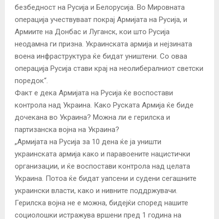
безбедност на Русија и Белорусија. Во Мировната
операција учествуваат покрај Армијата на Русија, и
Армиите на Донбас и Луганск, кои што Русија
неодамна ги призна. Украинската армија и нејзината
воена инфраструктура ќе бидат уништени. Со оваа
операција Русија стави крај на неолибералниот светски
поредок“.
Факт е дека Армијата на Русија ќе воспостави
контрола над Украина. Како Руската Армија ќе биде
дочекана во Украина? Можна ли е герилска и
партизанска војна на Украина?
„Армијата на Русија за 10 дена ќе ја уништи
украинската армија како и паравоените нацистички
организации, и ќе воспостави контрола над целата
Украина. Потоа ќе бидат уапсени и судени сегашните
украински власти, како и нивните поддржувачи.
Герилска војна не е можна, бидејќи според нашите
социолошки истражува вршени пред 1 година на