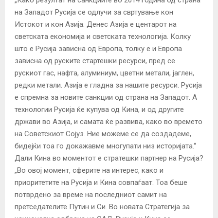
на Западот Русија се одлучи за свртување кон
Истокот и кон Азија. Денес Азија е центарот на
светската економија и светската технологија. Колку
што е Русија зависна од Европа, толку е и Европа
зависна од руските стартешки ресурси, пред се
рускиот гас, нафта, алуминиум, цветни метали, јаглен,
редки метали. Азија е гладна за нашите ресурси. Русија
е спремна за новите санкции од страна на Западот. А
технологии Русија ќе купува од Кина, и од другите
држави во Азија, и самата ќе развива, како во времето
на Советскиот Сојуз. Ние можеме се да создадеме,
бидејќи тоа го докажавме многупати низ историјата.“
Дали Кина во моментот е стратешки партнер на Русија?
„Во овој момент, сферите на интерес, како и
приоритетите на Русија и Кина совпаѓаат. Тоа беше
потврдено за време на последниот самит на
претседателите Путин и Си. Во новата Стратегија за