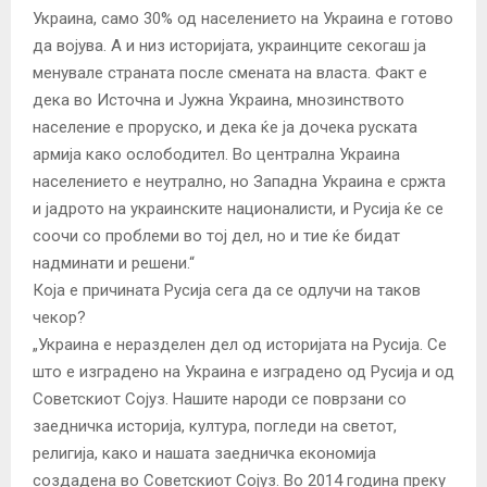
Украина, само 30% од населението на Украина е готово
да војува. А и низ историјата, украинците секогаш ја
менувале страната после смената на власта. Факт е
дека во Источна и Јужна Украина, мнозинството
население е проруско, и дека ќе ја дочека руската
армија како ослободител. Во централна Украина
населението е неутрално, но Западна Украина е сржта
и јадрото на украинските националисти, и Русија ќе се
соочи со проблеми во тој дел, но и тие ќе бидат
надминати и решени.“
Која е причината Русија сега да се одлучи на таков
чекор?
„Украина е неразделен дел од историјата на Русија. Се
што е изградено на Украина е изградено од Русија и од
Советскиот Сојуз. Нашите народи се поврзани со
заедничка историја, култура, погледи на светот,
религија, како и нашата заедничка економија
создадена во Советскиот Сојуз. Во 2014 година преку