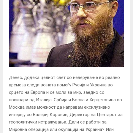
Денес, додека целиот свет со неверување во реално
време ја следи војната помеѓу Русија и Украина во
срцето на Европа и се моли за мир, заедно со
новинари од Италија, Србија и Босна и Херцеговина во
Москва имав можност да направам ексклузивно
интервју со Валериј Коровин, Директор на Центарот за
геополитички истражувања. Дали се работи за
Мировна операција или окупација на Украина? Или