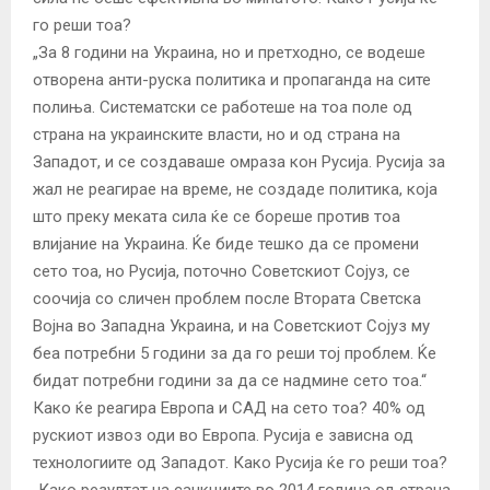
го реши тоа?
„За 8 години на Украина, но и претходно, се водеше
отворена анти-руска политика и пропаганда на сите
полиња. Систематски се работеше на тоа поле од
страна на украинските власти, но и од страна на
Западот, и се создаваше омраза кон Русија. Русија за
жал не реагирае на време, не создаде политика, која
што преку меката сила ќе се бореше против тоа
влијание на Украина. Ќе биде тешко да се промени
сето тоа, но Русија, поточно Советскиот Сојуз, се
соочија со сличен проблем после Втората Светска
Војна во Западна Украина, и на Советскиот Сојуз му
беа потребни 5 години за да го реши тој проблем. Ќе
бидат потребни години за да се надмине сето тоа.“
Како ќе реагира Европа и САД на сето тоа? 40% од
рускиот извоз оди во Европа. Русија е зависна од
технологиите од Западот. Како Русија ќе го реши тоа?
„Како резултат на санкциите во 2014 година од страна