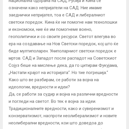
национална одбрана на САД, Русија и Кина се
означени како непријатели на САД. Ние имаме
заеднички непријател, тоа е САД и либералниот
светски поредок. Кина ќе ни помогне нам технолошки
и економски, ние ќе им помогнеме воено,
геополитички и со своите ресурси. Светот влегува во
ера на создавање на Нов Светски поредок, кој што ќе
биде мултиполарен. Униполарниот светски поредок е
мртов. САД и Западот после распадот на Советскиот
Сојуз беше на мислење дека, да го цитирам Фукујама,
„Настапи крајот на историјата“. Но тие погрешија.“
Како што ве разбирам, се работи за војна на
идеологии, вредности и идеи?
Да, се работи за судир и војна на различни вредности
и погледи на светот. Во тек е војна за идеи.
Традиционалните вредности, како и суверенизмот и
конзерватизмот, наспроти неолиберализмот и новите
неолиберални вредности, кои што доведоа до