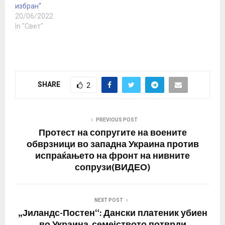
избран“
20/06/2022
In "Свет"
SHARE
2
PREVIOUS POST
Протест на сопругите на воените
обврзници во западна Украина против
испраќањето на фронт на нивните
сопрузи(ВИДЕО)
NEXT POST
„Јиландс-Постен“: Дански платеник убиен