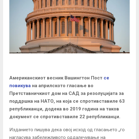
Американскиот весник Вашингтон Пост
се
повикува
на априлското гласање во
Претставничкиот дом на САД за резолуцијата за
поддршка на НАТО, на која се спротивставиле 63
републиканци, додека во 2019 година на таков
документ се спротивставиле 22 републиканци.
Изданието пишува дека овој исход од гласањето „го
нагласува забележливото оддалечување на