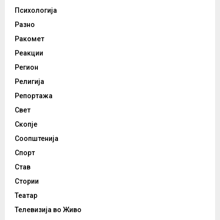
Психологија
Разно
Ракомет
Реакции
Регион
Религија
Репортажа
Свет
Скопје
Соопштенија
Спорт
Став
Стории
Театар
Телевизија во Живо