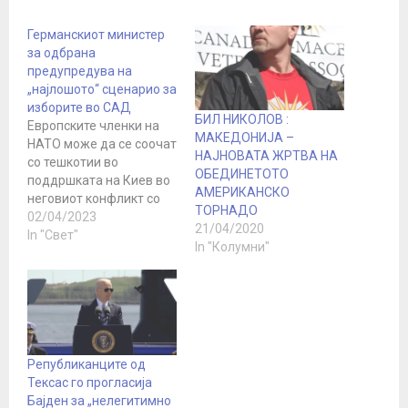
Германскиот министер
за одбрана
предупредува на
„најлошото“ сценарио за
изборите во САД
БИЛ НИКОЛОВ :
Европските членки на
МАКЕДОНИЈА –
НАТО може да се соочат
НАЈНОВАТА ЖРТВА НА
со тешкотии во
ОБЕДИНЕТОТО
поддршката на Киев во
АМЕРИКАНСКО
неговиот конфликт со
ТОРНАДО
Русија по изборите во
02/04/2023
21/04/2020
САД во 2024 година,
In "Свет"
In "Колумни"
предупреди
германскиот министер
за одбрана Борис
Писториус. Помошта на
Вашингтон за Украина
најверојатно ќе се
намали без оглед на
Републиканците од
резултатите, изјави тој
Тексас го прогласија
за Велт…
Бајден за „нелегитимно