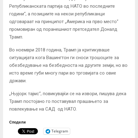
Републиканската партија од НАТО во последните
години“, а позициите на некои републиканци
одговараат на принципот „Америка на прво место“
промовиран од поранешниот претседател Доналд
Трамп.
Во ноември 2018 година, Трамп ја критикуваше
ситуацијата кога Вашингтон
ги сноси трошоците за
обезбедување на безбедноста на
другите земји, но во
исто време губи многу пари во трговијата со овие
држави.
„Њујорк тајмс“, повикувајќи се на извори, пишува дека
Трамп постојано го поставувал
прашањето за
повлекување на САД
од НАТО.
Сподели
Telegram