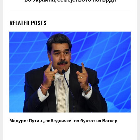
во Украина, семејството потврди
RELATED POSTS
Мадуро: Путин „победнички“ по бунтот на Вагнер
О
п