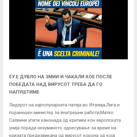
ЕУ Е ДУВЛО НА ЗМИИ И ЧАКАЛИ КОЕ ПОСЛЕ
ПОБЕДАТА НАД ВИРУСОТ ТРЕБА ДА ГО
НАПУШТИМЕ
Лидерот на најпопуларната патија во Италија,Лига и
поранешен министер за внатрешни работи,Матео
Салвини упати канонада од критики кон европската
унија поради нехуманото однесување за време на
кризата предизвикана од вирусот корона од која