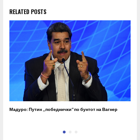
RELATED POSTS
Мадуро: Путин „победнички“ по бунтот на Вагнер
О
п