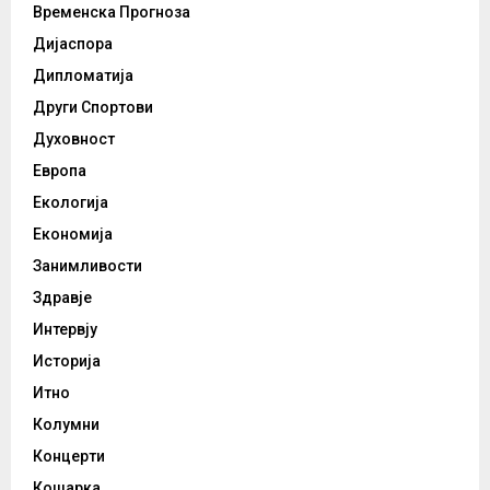
Временска Прогноза
Дијаспора
Дипломатија
Други Спортови
Духовност
Европа
Екологија
Економија
Занимливости
Здравје
Интервју
Историја
Итно
Колумни
Концерти
Кошарка