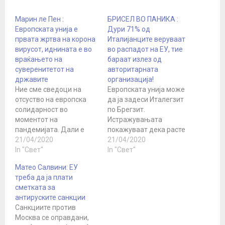
Марин ле Пен :
БРИСЕЛ ВО ПАНИКА :
Европската унија е
Дури 71% од
првата жртва на корона
Италијанците веруваат
вирусот, иднината е во
во распадот на ЕУ, тие
враќањето на
бараат излез од
суверенитетот на
авторитарната
државите
организација!
Ние сме сведоци на
Европската унија може
отсуство на европска
да ја задеси Италегзит
солидарност во
по Брегзит.
моментот на
Истражувањата
пандемијата. Дали е
покажуваат дека расте
ова вистинското лице
21/04/2020
бројот на италијанци
21/04/2020
на Брисел? - Како
In "Свет"
кои се за напуштање на
In "Свет"
бирократска креација,
ЕУ и еврозоната. Во
Матео Салвини: ЕУ
ЕУ е опседната со
моментов, околу 40
треба да ја плати
примена на нејзините
проценти од
сметката за
недопирливи догми.
италијанските граѓани
антируските санкции
Додека пандемијата
сметаат дека земјата
Санкциите против
влијаеше врз
треба да ја напушти ЕУ,
Москва се оправдани,
европските земји една
додека повеќе од 70