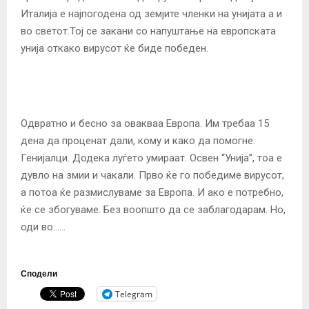
Италија е најпогодена од земјите членки на унијата а и
во светот.Тој се закани со напуштање на европската
унија откако вирусот ќе биде победен.
Одвратно и бесно за овакваа Европа. Им требаа 15
дена да проценат дали, кому и како да помогне.
Генијалци. Додека луѓето умираат. Освен “Унија”, тоа е
дувло на змии и чакали. Прво ќе го победиме вирусот,
а потоа ќе размислуваме за Европа. И ако е потребно,
ќе се збогуваме. Без воопшто да се заблагодарам. Но,
оди во……
Сподели
Telegram