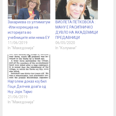
Захариева со ултиматум
ВИОЛЕТА ПЕТКОВСКА :
-Или корекција на
МАНУ Е РАСИПНИЧКО
историјата во
ДУВЛО НА АКАДЕМИЦИ
учебниците или нема ЕУ
ПРЕДАВНИЦИ
11/06/2019
06/05/2020
In "Македонија"
In "Колумни"
Најголем доказ кој бил
Гоце Делчев доаѓа од
Њу Јорк Тајмс
21/06/2019
In "Македонија"