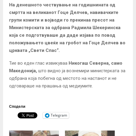
На денешното чествување на годишнината од
смртта на великанот Гоце Делчев, навивачките
групи комити и војводи го прекинаа пресот на
Министерската за одбрана Радмила Шекеринска
која се подготвуваше да даде изјава по повод
положувањето цвеќе на гробот на Гоце Делчев во
црквата „Свети Спас“.
Тие во еден глас извикуваа
Никогаш Северна, само
Македонија,
што видно ја вознемири министерката за
одбрана која побегна од местото на настанот и не
одговараше на прашања од медиумите.
Сподели
Telegram