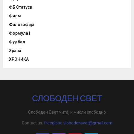
ФБ Статуси
Филм
Филозофија
Формула1
Фудбал
Храна
ХРОНИКА
СЛОБОДЕН СВЕТ
Слободен Свет читај и мисли слободно
Contact us:
freeglobe.slobodensvet@gmail.com