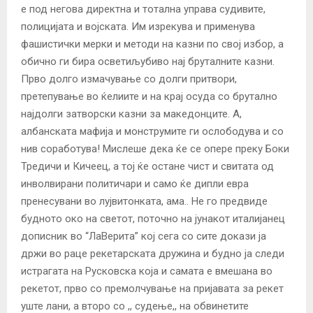
е под негова директна и тотална управа судивите,
полицијата и војската. Им изрекува и применува
фашистички мерки и методи на казни по свој избор, а
обично ги бира осветиљубиво нај бруталните казни.
Прво долго измачување со долги притвори,
претепување во ќелиите и на крај осуда со брутално
најдолги затворски казни за македонците. А,
албанската мафија и монструмите ги ослободува и со
нив соработува! Мислеше дека ќе се опере преку Боки
Тредичи и Кичеец, а тој ќе остане чист и свитата од
инволвирани политичари и само ќе дипли евра
пренесувани во лујвитонката, ама.. Не го предвиде
будното око на светот, поточно на јунакот италијанец
дописник во “ЛаВерита” кој сега со сите докази ја
држи во раце рекетарската дружина и будно ја следи
истрагата на Русковска која и самата е вмешана во
рекетот, прво со премолчување на пријавата за рекет
уште лани, а второ со ,, судење,, на обвинетите