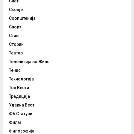
Свет
Скопје
Соопштенија
Спорт
Став
Стории
Театар
Телевизија во Живо
Тенис
Технологија
Топ Вести
Традиција
Ударна Вест
ФБ Статуси
Филм
Филозофија