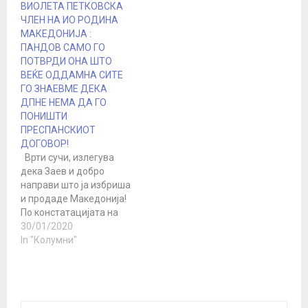
ВИОЛЕТА ПЕТКОВСКА
ЧЛЕН НА ИО РОДИНА
МАКЕДОНИЈА :
ПАНДОВ САМО ГО
ПОТВРДИ ОНА ШТО
ВЕЌЕ ОДДАМНА СИТЕ
ГО ЗНАЕВМЕ ДЕКА
ДПНЕ НЕМА ДА ГО
ПОНИШТИ
ПРЕСПАНСКИОТ
ДОГОВОР!
Врти сучи, излегува
дека Заев и добро
направи што ја избриша
и продаде Македонија!
По констатацијата на
врхушката на вмровци
30/01/2020
дека никој нема да
In "Колумни"
може да го врати името
додека не влеземе во
Еу, да нагласам.!! Затоа
што да бидеш во Еу и