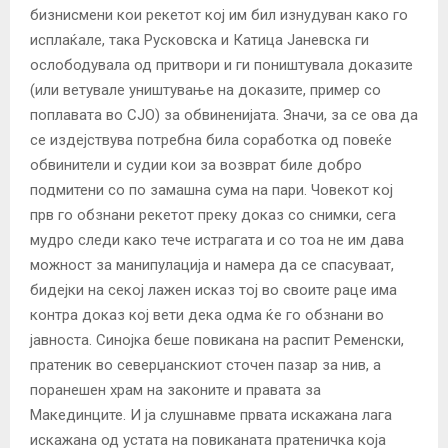
бизнисмени кои рекетот кој им бил изнудуван како го
исплаќале, така Русковска и Катица Јаневска ги
ослободувала од притвори и ги поништувала доказите
(или ветувале уништување на доказите, пример со
поплавата во СЈО) за обвиненијата. Значи, за се ова да
се издејствува потребна била соработка од повеќе
обвинители и судии кои за возврат биле добро
подмитени со по замашна сума на пари. Човекот кој
прв го обзнани рекетот преку доказ со снимки, сега
мудро следи како тече истрагата и со тоа не им дава
можност за манипулација и намера да се спасуваат,
бидејки на секој лажен исказ тој во своите раце има
контра доказ кој вети дека одма ќе го обзнани во
јавноста. Синојка беше повикана на распит Ременски,
пратеник во северџанскиот сточен пазар за нив, а
поранешен храм на законите и правата за
Макединците. И ја слушнавме првата искажана лага
искажана од устата на повиканата пратеничка која