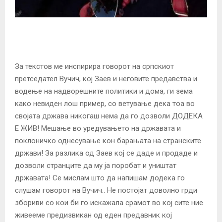
За текстов ме инспирира говорот на српскиот
претседател Вучич, кој Заев и неговите предавства и
водење на надворешните политики и дома, ги зема
како невиден лош пример, со ветување дека тоа во
својата држава никогаш нема да го дозволи ДОДЕКА
Е ЖИВ! Мешање во уредувањето на државата и
поклоничко однесување кон барањата на странските
држави! За разлика од Заев кој се даде и продаде и
дозволи странците да му ја поробат и уништат
државата! Се мислам што да напишам додека го
слушам говорот на Вучич.. Не постојат доволно грди
збориви со кои би го искажала срамот во кој сите ние
живееме предизвикан од еден предавник кој