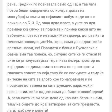
рече.. Тредичи го познавала само од ТВ, а таа лага
потоа беше подкрепена со контра доказ на
многубројни слики од нејзиниот албум каде што е
сликана со Б13. Од оваа луда власт, а уште по луд
премиер кој служи за подсмев и пример каков што не
забележал светот и не памти Македонија, допрва ќе ги
живееме последиците!Но, нејсе, само да паднат се ќе
вратиме назад, се! Правдата е бавна и Русковска е
бавна, ама таа полека, но, сигурно сите ќе ги стаса! И
сите ќе ја почувствуваат мрачната ќелија, простор во
кој едвам се диши,немата тишина во просторот и
гласната совест со која таму ќе се соочувате и таму ќе
ви текне на сите за злото кое го направивте и ќе
посакате во замена на сите функции, пари, моќ и
привелегии, се ќе дадете само да бидете ослободени!
А, реалноста ќе ви рече дека од казната бегање нема,
таму ќе бидете до крај затворени за сите предавста,
лаги, грабежи и рекети!