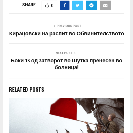
НАТО е многу побитно
SHARE
0
како никој…
PREVIOUS POST
Кирацовски на распит во Обвинителството
NEXT POST
Боки 13 од затворот во Шутка пренесен во
болница!
RELATED POSTS