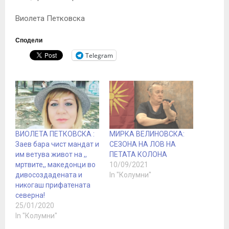
Виолета Петковска
Сподели
Telegram
ВИОЛЕТА ПЕТКОВСКА :
МИРКА ВЕЛИНОВСКА:
Заев бара чист мандат и
СЕЗОНА НА ЛОВ НА
им ветува живот на ,,
ПЕТАТА КОЛОНА
мртвите,, македонци во
10/09/2021
дивосоздадената и
In "Колумни"
никогаш прифатената
северна!
25/01/2020
In "Колумни"