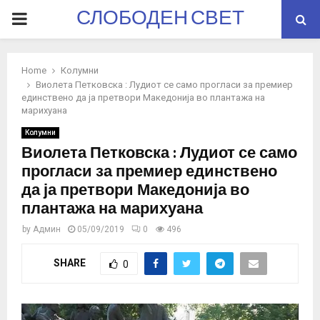
СЛОБОДЕН СВЕТ
PRIMARY
MENU
Home
Колумни
Виолета Петковска : Лудиот се само прогласи за премиер
единствено да ја претвори Македонија во плантажа на
марихуана
Колумни
Виолета Петковска : Лудиот се само
прогласи за премиер единствено
да ја претвори Македонија во
плантажа на марихуана
by
Админ
05/09/2019
0
496
SHARE
0