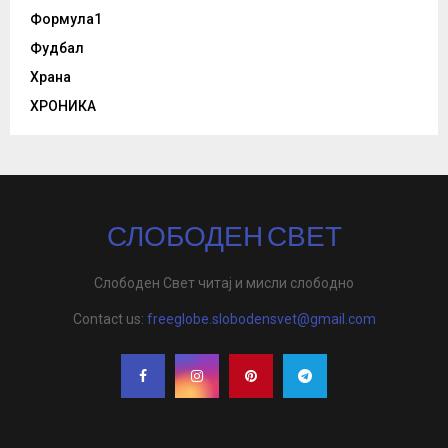
Формула1
Фудбал
Храна
ХРОНИКА
СЛОБОДЕН СВЕТ
Слободен Свет читај и мисли слободно
Contact us:
freeglobe.slobodensvet@gmail.com