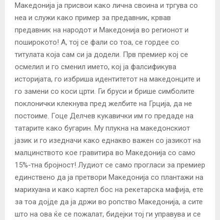
Македонија ја присвои како лична своина и тргува со
неа и служи како пример за предавник, крвав
предавник на народот и Македонија во регионот и
поширокото! А, тој се фали со тоа, се гордее со
титулата која сам си ја додели. Прв премиер кој се
осмелил и го сменил името, кој ја фалсификува
историјата, го избриша идентитетот на македонците и
го замени со коси црти. Ги бруси и брише симболите
поклонички клекнува пред желбите на Грција, да не
постоиме. Гоце Делчев кукавички им го предаде на
татарите како бугарин. Му плукна на македонскиот
јазик и го изедначи како еднакво важен со јазикот на
малцинството кое гравитира во Македонија со само
15%-тна бројност! Лудиот се само прогласи за премиер
единствено да ја претвори Македонија со плантажи на
марихуана и како картел бос на рекетарска мафија, ете
за тоа дојде да ја држи во ропство Македонија, а сите
што на ова ќе се пожалат, бидејки тој ги управува и се