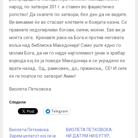
народ, по затвори 201 г. и ставен во фашистичко
ропство! Да скапете по затвори, бел ден да не видите..
Ви викавме ќе ве стасаат клетвите и божјата казна. Се
правевте недопирливи богови, силни, моќни.. Еве ви ја
моќта сега.. Кренавте рака на Бога и против неговата
воља над библиска Македонија! Само уште едно го
молам Бога, да ни го најде најголемиот јунак и храбар
војвода кој ќе ја поведе Македонија и се украдено ќе
врати назад.. Од,, рамковен,, до,, пржински,,. СЕ! И сите
ќе ги поапси по затвори! Амин!
Виолета Петковска
Сподели
Telegram
Виолета Петковска :
ВИОЛЕТА ПЕТКОВСКА :
Зарем џелатот кој си ја
НИ ДАТУМ НИ БУТУР,