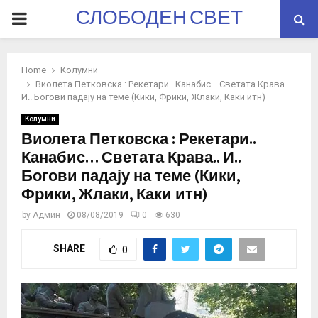
СЛОБОДЕН СВЕТ
PRIMARY
MENU
Home
Колумни
Виолета Петковска : Рекетари.. Канабис… Светата Крава..
И.. Богови падају на теме (Кики, Фрики, Жлаки, Каки итн)
Колумни
Виолета Петковска : Рекетари..
Канабис… Светата Крава.. И..
Богови падају на теме (Кики,
Фрики, Жлаки, Каки итн)
by
Админ
08/08/2019
0
630
SHARE
0