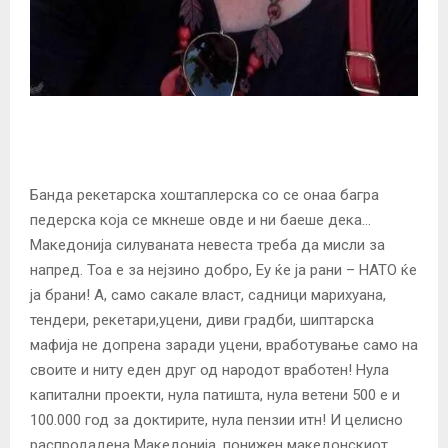
Банда рекетарска хоштаплерска со се онаа багра
педерска која се мкнеше овде и ни баеше дека…
Македонија силуваната невеста треба да мисли за
напред. Тоа е за нејзино добро, Еу ќе ја рани – НАТО ќе
ја брани! А, само сакале власт, садници марихуана,
тендери, рекетари,уцени, диви градби, шиптарска
мафија не допрена заради уцени, вработување само на
своите и ниту еден друг од народот вработен! Нула
капитални проекти, нула патишта, нула ветени 500 е и
100.000 год за доктирите, нула пензии итн! И целисно
распродадена Македонија, понижен македонскиот