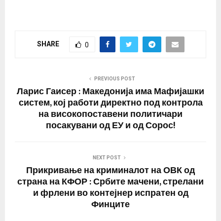
SHARE
0
PREVIOUS POST
Ларис Гаисер : Македонија има Мафијашки
систем, кој работи директно под контрола
на високопоставени политичари
посакувани од ЕУ и од Сорос!
NEXT POST
Прикривање на криминалот на ОВК од
страна на КФОР : Србите мачени, стрелани
и фрлени во контејнер испратен од
Финците