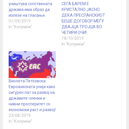
уништува сопствената
СЕГА БАРЕМ Е
држава има образ да
КРИСТАЛНО ЈАСНО
излезе на гласање.
ДЕКА ПРЕСПАНСКИОТ
01/09/2019
БЕШЕ ДОГОВОР МЕЃУ
In "Колумни"
ДВАЈЦА ТРОЈЦА ВО
ЧЕТИРИ ОЧИ!
18/10/2019
In "Колумни"
Виолета Петковска :
Евроазиската унија како
сигурен пат за развој на
државите членки и
нивни просперитет со
економски раст и развој!
23/08/2019
In "Колумни"