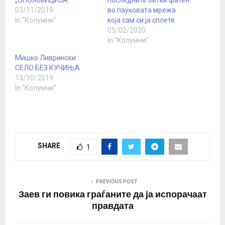
03/11/2019
во пауковата мрежа
In "Колумни"
која сам си ја сплете.
05/02/2020
In "Колумни"
Мишко Ливрински :
СЕЛО БЕЗ КУЧИЊА
13/10/2019
In "Колумни"
SHARE
1
PREVIOUS POST
Заев ги повика граѓаните да ја испорачаат
правдата