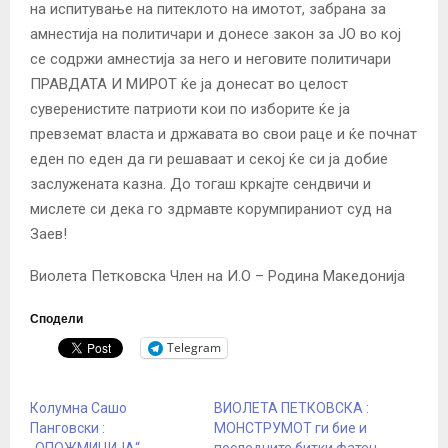
на испитување на питеклото на имотот, забрана за
амнестија на политичари и донесе закон за ЈО во кој
се содржи амнестија за него и неговите политичари
ПРАВДАТА И МИРОТ ќе ја донесат во целост
суверенистите патриоти кои по изборите ќе ја
превземат власта и државата во свои раце и ќе почнат
еден по еден да ги решаваат и секој ќе си ја добие
заслужената казна. До тогаш кркајте сендвичи и
мислете си дека го здрмавте корумпираниот суд на
Заев!
Виолета Петковска Член на И.О – Родина Македонија
Сподели
Telegram
Колумна Сашо
ВИОЛЕТА ПЕТКОВСКА :
Панговски :
МОНСТРУМОТ ги бие и
„ОПОЖМИЦИЈА“
последните битки фатен