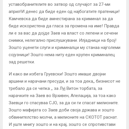
уставобранителите во затвор од случајот за 27-ми
април!И денес да биде еден од најбогатите пратеници!
Камчевска да биде амнестирана за криминал за да
биде искористена да гласа за промена на име! Правда
ли е за вас да дојде Заев на власт со лепени и сечени
снимки, нелегално прислушкувани. Илјадници на број!
Зошто уценети слуги и криминалци му станаа најголеми
сојузници! Зошто нема ниту еден крупен криминалец
зад решетки.
И како ви избега Груевски! Зошто имаше двојни
аршини и нарачани пресуди, и за тоа дека,, бизнисот не
требало да се чепка ,, за Луј Витон торбата, за
нарачките на Заев во Врхивен, Апелација, за тоа како
Заевци го спасуваа СЈО, за да си ги спасат милионите.
Зошто мафијата со Заев доби своја држава и зошто
обвинителство молчи, а милионите на СКОТОТ раснат.
И уште мнигу зошто и на крај, зошто се спротивстави