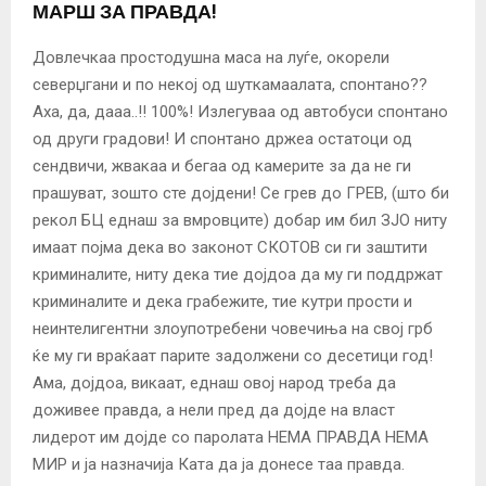
МАРШ ЗА ПРАВДА!
Довлечкаа простодушна маса на луѓе, окорели
северџгани и по некој од шуткамаалата, спонтано??
Аха, да, дааа..!! 100%! Излегуваа од автобуси спонтано
од други градови! И спонтано држеа остатоци од
сендвичи, жвакаа и бегаа од камерите за да не ги
прашуват, зошто сте дојдени! Се грев до ГРЕВ, (што би
рекол БЦ еднаш за вмровците) добар им бил ЗЈО ниту
имаат појма дека во законот СКОТОВ си ги заштити
криминалите, ниту дека тие дојдоа да му ги поддржат
криминалите и дека грабежите, тие кутри прости и
неинтелигентни злоупотребени човечиња на свој грб
ќе му ги враќаат парите задолжени со десетици год!
Ама, дојдоа, викаат, еднаш овој народ треба да
доживее правда, а нели пред да дојде на власт
лидерот им дојде со паролата НЕМА ПРАВДА НЕМА
МИР и ја назначија Ката да ја донесе таа правда.