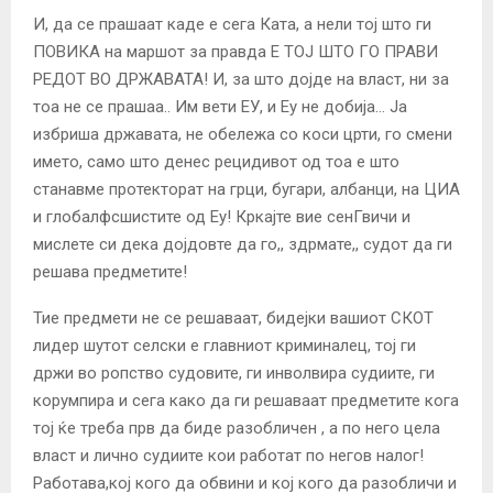
И, да се прашаат каде е сега Ката, а нели тој што ги
ПОВИКА на маршот за правда Е ТОЈ ШТО ГО ПРАВИ
РЕДОТ ВО ДРЖАВАТА! И, за што дојде на власт, ни за
тоа не се прашаа.. Им вети ЕУ, и Еу не добија… Ја
избриша државата, не обележа со коси црти, го смени
името, само што денес рецидивот од тоа е што
станавме протекторат на грци, бугари, албанци, на ЦИА
и глобалфсшистите од Еу! Кркајте вие сенГвичи и
мислете си дека дојдовте да го,, здрмате,, судот да ги
решава предметите!
Тие предмети не се решаваат, бидејки вашиот СКОТ
лидер шутот селски е главниот криминалец, тој ги
држи во ропство судовите, ги инволвира судиите, ги
корумпира и сега како да ги решаваат предметите кога
тој ќе треба прв да биде разобличен , а по него цела
власт и лично судиите кои работат по негов налог!
Работава,кој кого да обвини и кој кого да разобличи и