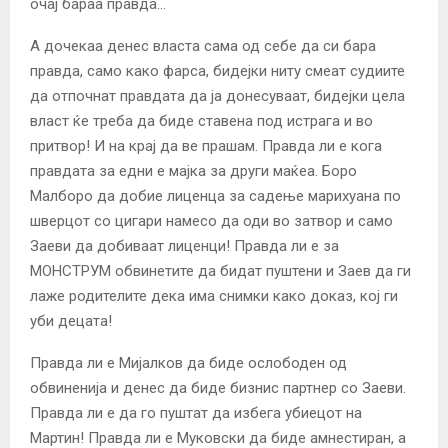
очај бараа правда…
А дочекаа денес власта сама од себе да си бара
правда, само како фарса, бидејки ниту смеат судиите
да отпочнат правдата да ја донесуваат, бидејки цела
власт ќе треба да биде ставена под истрага и во
притвор! И на крај да ве прашам. Правда ли е кога
правдата за едни е мајка за други маќеа. Боро
Малборо да добие лиценца за садење марихуана по
шверцот со цигари намесо да оди во затвор и само
Заеви да добиваат лиценци! Правда ли е за
МОНСТРУМ обвинетите да бидат пуштени и Заев да ги
лаже родителите дека има снимки како доказ, кој ги
уби децата!
Правда ли е Мијалков да биде ослободен од
обвиненија и денес да биде бизнис партнер со Заеви.
Правда ли е да го пуштат да избега убиецот на
Мартин! Правда ли е Муковски да биде амнестиран, а