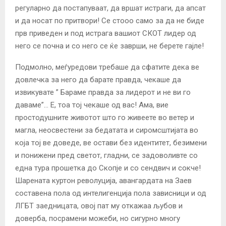
регуларно да постапуваат, да вршат истраги, да апсат
и да носат по притвори! Се стооо само за да не биде
прв приведен и под истрага вашиот СКОТ лидер од
него се почна и со него се ќе заврши, не берете гајле!
Подмолно, меѓуредови требаше да сфатите дека ве
довлечка за него да барате правда, чекаше да
извикувате ” Бараме правда за лидерот и не ви го
даваме”… Е, тоа тој чекаше од вас! Ама, вие
простодушните животот што го живеете во ветер и
магла, неосвестени за бедатата и сиромсштијата во
која тој ве доведе, ве остави без идентитет, безимени
и понижени пред светот, гладни, се задоволивте со
една тура прошетка до Скопје и со сендвич и сокче!
Шарената куртон револуција, авангардата на Заев
составена пола од интелигенција пола зависници и од
ЛГБТ заедницата, овој пат му откажаа љубов и
доверба, посрамени можеби, но сигурно многу