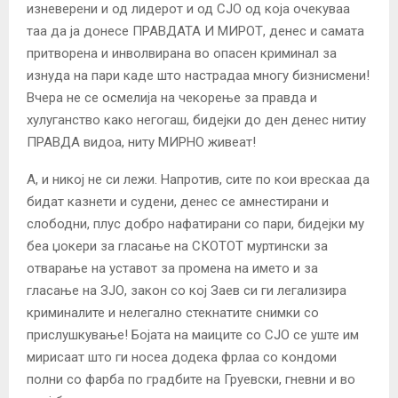
изневерени и од лидерот и од СЈО од која очекуваа
таа да ја донесе ПРАВДАТА И МИРОТ, денес и самата
притворена и инволвирана во опасен криминал за
изнуда на пари каде што настрадаа многу бизнисмени!
Вчера не се осмелија на чекорење за правда и
хулуганство како негогаш, бидејки до ден денес нитиу
ПРАВДА видоа, ниту МИРНО живеат!
А, и никој не си лежи. Напротив, сите по кои врескаа да
бидат казнети и судени, денес се амнестирани и
слободни, плус добро нафатирани со пари, бидејки му
беа џокери за гласање на СКОТОТ муртински за
отварање на уставот за промена на името и за
гласање на ЗЈО, закон со кој Заев си ги легализира
криминалите и нелегално стекнатите снимки со
прислушкување! Бојата на маиците со СЈО се уште им
мирисаат што ги носеа додека фрлаа со кондоми
полни со фарба по градбите на Груевски, гневни и во