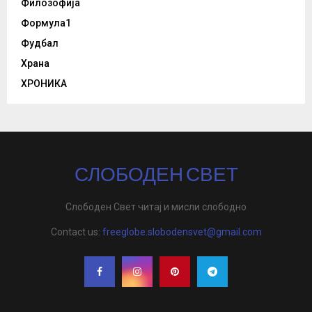
Филозофија
Формула1
Фудбал
Храна
ХРОНИКА
СЛОБОДЕН СВЕТ
Слободен Свет читај и мисли слободно
Contact us:
freeglobe.slobodensvet@gmail.com