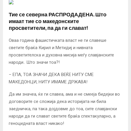
Тие се северна РАСПРОДАДЕНА. Што
имаат тие со македонските
просветители, па да ги слават!
Оваа година фашистичката власт не ги славеше
светите браќа Кирил и Метидиј и нивната
просветителска и духовна мисија меѓу славјанските
народи.. Што значи тоа?!
– ЕПА, ТОА ЗНАЧИ ДЕКА ВЕЌЕ НИТУ СМЕ
МАКЕДОНЦИ, НИТУ ИМАМЕ ДРЖАВА!
Да им значеа, ќе ги славеа, ама и не смееја бидејки во
договорите се сложија дека историјата ни била
заедничка, па така дојдовме до тоа, сите славјански
народи да ги слават светите браќа спектакуларно, а
геноцидната власт никако!