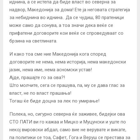
иднина, а се истепа да биде власт во северна за
надвор, Македонија за дома! Ете ја неговата стратегија
за небиднина во иднина.. Да се чудиш, 80 пратеници
може само да сонува, а тоа значи дека веќе се
прифатени договорите кои веќе се спроведуваат со
брзина на светлината.
И како тоа сме ние Македонија кога според
договорите не нема, нема историја, нема македонски
јазик, нема име, нема асномски устав!
Ајде, прашајте го за ова?!
Што молчите, сега се прашува, па, му се дава глас за
власт, не по власт прашања!
Тогаш ќе биде доцна за лек по умирање!
Полека, но, сигурно северна ќе заживее, бидејки ова
СТО ПАТИ ви го кажаа и Мицко и Муцунски и уште по
некој вмровски абдал, само вие не верувате и викате,
па политики се тоа, Сафет, Гога и Веруш се престава за