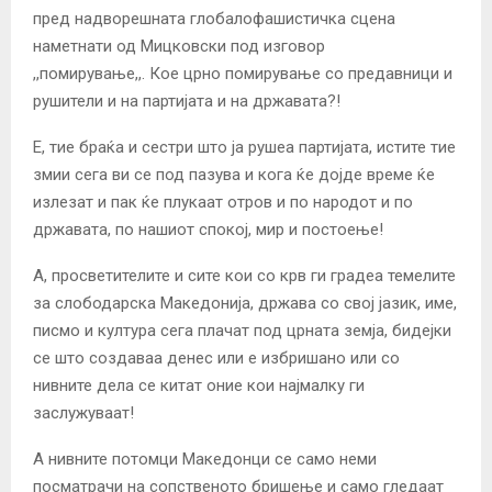
пред надворешната глобалофашистичка сцена
наметнати од Мицковски под изговор
,,помирување,,. Кое црно помирување со предавници и
рушители и на партијата и на државата?!
Е, тие браќа и сестри што ја рушеа партијата, истите тие
змии сега ви се под пазува и кога ќе дојде време ќе
излезат и пак ќе плукаат отров и по народот и по
државата, по нашиот спокој, мир и постоење!
А, просветителите и сите кои со крв ги градеа темелите
за слободарска Македонија, држава со свој јазик, име,
писмо и култура сега плачат под црната земја, бидејки
се што создаваа денес или е избришано или со
нивните дела се китат оние кои најмалку ги
заслужуваат!
А нивните потомци Македонци се само неми
посматрачи на сопственото бришење и само гледаат