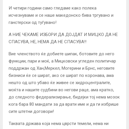
И четири години само гледаме како полека
исчезнуваме и се наше македонско бива тргувано и
ганстерски од туѓувано!
А НИЕ ЧЕКАМЕ ИЗБОРИ ДА ДОЈДАТ И МИЦКО ДА НЕ
СПАСУВА, НЕ, НЕМА ДА НЕ СПАСУВА!!
Вие членството ќе добиете шипак, ботовите до него
функции, пари и моќ, а Мицковски угледен политичар
поддржан од Хан,Меркел, Могерини и Брнс, неговите
бизниси ќе се шират, ако се шират по коронава, ама
нешто од што убаво ќе живее се хидроцентралите,
моќта и нашите судбини во негови раце, ама кратко,
до следното федерализирање, бидејки тој нема мозок
кога бара 80 мандати за да врати име и да ги избрише
сите штетни договори!
Таквата држава која нема цврсти темели, нема ни