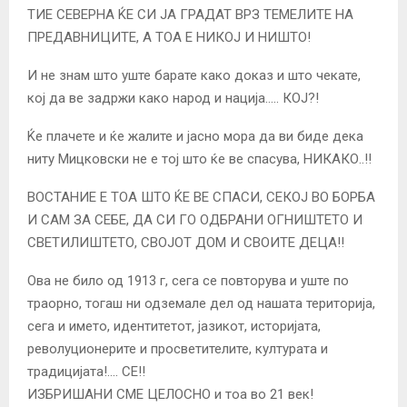
ТИЕ СЕВЕРНА ЌЕ СИ ЈА ГРАДАТ ВРЗ ТЕМЕЛИТЕ НА
ПРЕДАВНИЦИТЕ, А ТОА Е НИКОЈ И НИШТО!
И не знам што уште барате како доказ и што чекате,
кој да ве задржи како народ и нација….. КОЈ?!
Ќе плачете и ќе жалите и јасно мора да ви биде дека
ниту Мицковски не е тој што ќе ве спасува, НИКАКО..!!
ВОСТАНИЕ Е ТОА ШТО ЌЕ ВЕ СПАСИ, СЕКОЈ ВО БОРБА
И САМ ЗА СЕБЕ, ДА СИ ГО ОДБРАНИ ОГНИШТЕТО И
СВЕТИЛИШТЕТО, СВОЈОТ ДОМ И СВОИТЕ ДЕЦА!!
Ова не било од 1913 г, сега се повторува и уште по
траорно, тогаш ни одземале дел од нашата територија,
сега и името, идентитетот, јазикот, историјата,
револуционерите и просветителите, културата и
традицијата!…. СЕ!!
ИЗБРИШАНИ СМЕ ЦЕЛОСНО и тоа во 21 век!