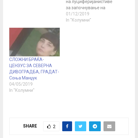
на луциферијанистиве
за започнување на
бришењето на
01/12/2019
европските народи и
In "Колумни"
нации, не за џабе е
притисокот Mакедонија
да си го смени името и
идентитетот, ние треба
да бидеме првите од
кои ќе треба да започне
СЛОЖНИ БРАЌА-
бришењето на
ЦЕНЗУС ЗА СЕВЕРНА
европските народи.
ДИВОГРАДБА, ГРАДАТ-
Секако користејќи ја
Соња Манџук
стратегијата на…
04/05/2019
In "Колумни"
SHARE
2