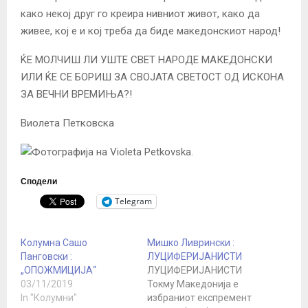
како некој друг го креира нивниот живот, како да
живее, кој е и кој треба да биде македонскиот народ!
ЌЕ МОЛЧИШ ЛИ УШТЕ СВЕТ НАРОДЕ МАКЕДОНСКИ
ИЛИ ЌЕ СЕ БОРИШ ЗА СВОЈАТА СВЕТОСТ ОД ИСКОНА
ЗА ВЕЧНИ ВРЕМИЊА?!
Виолета Петковска
Сподели
Telegram
Колумна Сашо
Мишко Ливрински :
Панговски :
ЛУЦИФЕРИЈАНИСТИ
„ОПОЖМИЦИЈА“
ЛУЦИФЕРИЈАНИСТИ
03/11/2019
Токму Македонија е
In "Колумни"
избраниот експремент