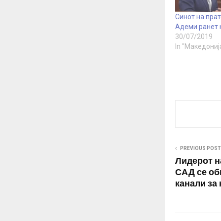
Синот на пра
Адеми ранет 
30/07/2019
In "Македониј
PREVIOUS POST
Лидерот н
САД се об
канали за