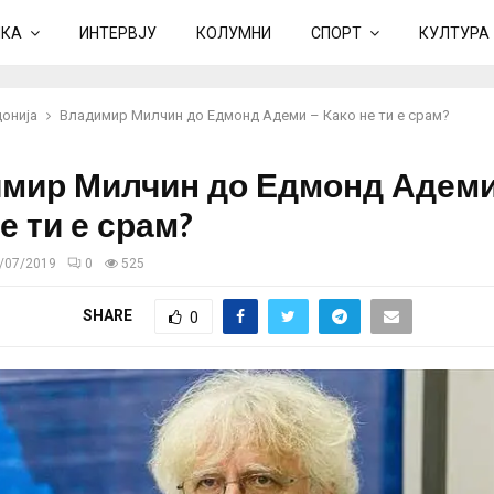
ИКА
ИНТЕРВЈУ
КОЛУМНИ
СПОРТ
КУЛТУРА
онија
Владимир Милчин до Едмонд Адеми – Како не ти е срам?
мир Милчин до Едмонд Адеми
е ти е срам?
/07/2019
0
525
SHARE
0