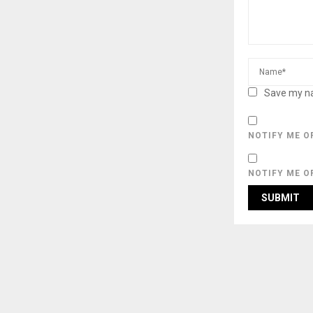
Save my na
NOTIFY ME O
NOTIFY ME O