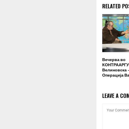
RELATED PO
Вечерва во
КОНТРААРГУ
Велиновска –
Операција В
LEAVE A CO