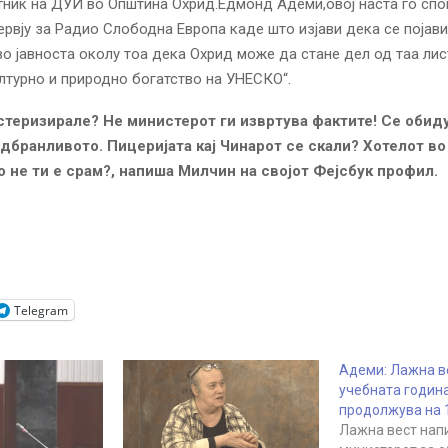
тник на ДУИ во Општина Охрид.Едмонд Адеми,овој наста го спо
ервју за Радио Слободна Европа каде што изјави дека се појав
 во јавноста околу тоа дека Охрид може да стане дел од таа лис
лтурно и природно богатство на УНЕСКО“.
стеризирале? Не министерот ги извртува фактите! Се обиду
дбранливото. Пицеријата кај Чинарот се скали? Хотелот во
о не ти е срам?, напиша Милчин на својот Фејсбук профил.
Telegram
Адеми: Лажна ве
учебната годин
продолжува на 1
Лажна вест нап