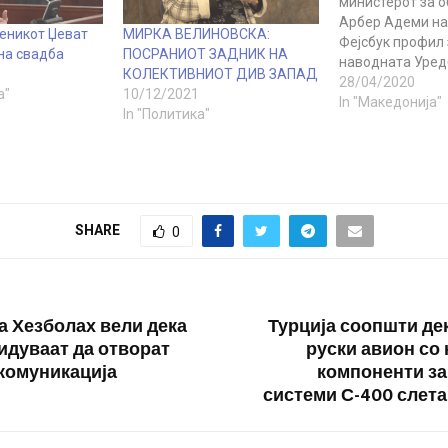
министерот за 
Арбер Адеми на
теникот Џеват
МИРКА ВЕЛИНОВСКА:
Фејсбук профил 
на свадба
ПОСРАНИОТ ЗАДНИК НА
наводната Уред
КОЛЕКТИВНИОТ ДИВ ЗАПАД
Министерството
28/04/2020
а"
10/12/2021
образование за 
In "Македонија"
In "Политика"
учебната година 
Тој објави и фо
лажната уредба
со црвено. Спо
Уредба која што
споделува на со
SHARE
0
мрежи, треба да
а Хезболах вели дека
Турција соопшти де
идуваат да отворат
руски авион со 
 комуникација
компоненти за
системи С-400 слета