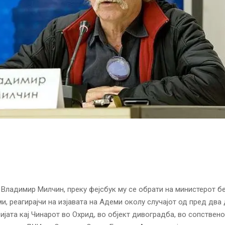
Владимир Милчин, преку фејсбук му се обрати на министерот бе
, реагирајчи на изјавата на Адеми околу случајот од пред два 
ијата кај Чинарот во Охрид, во објект дивоградба, во сопствен