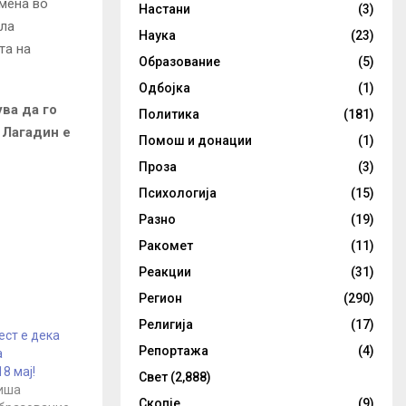
мена во
Настани
(3)
ила
Наука
(23)
та на
Образование
(5)
Одбојка
(1)
ва да го
Политика
(181)
 Лагадин е
Помош и донации
(1)
Проза
(3)
Психологија
(15)
Разно
(19)
Ракомет
(11)
Реакции
(31)
Регион
(290)
Религија
(17)
ст е дека
Репортажа
(4)
а
8 мај!
Свет
(2,888)
иша
Скопје
(9)