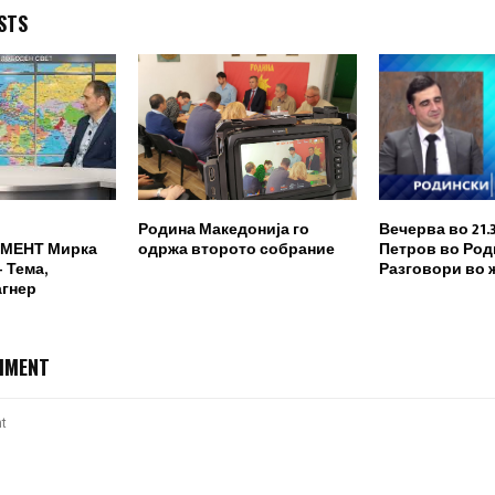
STS
Родина Македонија го
Вечерва во 21.
МЕНТ Мирка
одржа второто собрание
Петров во Род
 Тема,
Разговори во 
агнер
MMENT