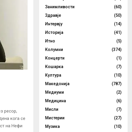
Занимливости
(60)
Здравје
(50)
Интервју
(14)
Историја
(41)
Итно
(5)
Колумни
(374)
Концерти
(1)
Кошарка
(7)
Култура
(10)
Македонија
(787)
Медиуми
(2)
Медицина
(6)
Мисли
(7)
з ресор,
Мистерии
(27)
дена кога се
ост на Нефи
Музика
(10)