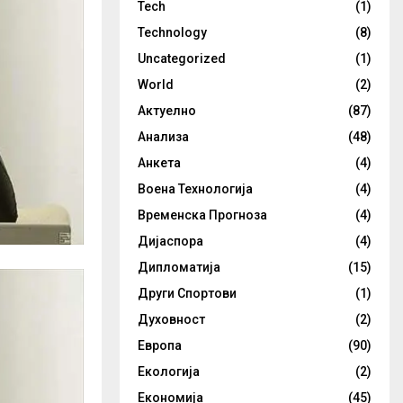
Tech
(1)
Technology
(8)
Uncategorized
(1)
World
(2)
Актуелно
(87)
Анализа
(48)
Анкета
(4)
Воена Технологија
(4)
Временска Прогноза
(4)
Дијаспора
(4)
Дипломатија
(15)
Други Спортови
(1)
Духовност
(2)
Европа
(90)
Екологија
(2)
Економија
(45)