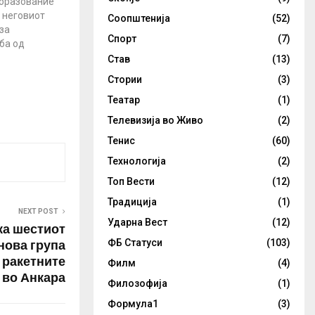
образование
 неговиот
Соопштенија
(52)
за
Спорт
(7)
ба од
 за
Став
(13)
старт на
Стории
(3)
на 18 мај.
Театар
(1)
тографија од
 пречкртана
Телевизија во Живо
(2)
ред лажната
Тенис
(60)
 се
цијалните
Технологија
(2)
 се…
Топ Вести
(12)
Традиција
(1)
NEXT POST
Ударна Вест
(12)
ка шестиот
нова група
ФБ Статуси
(103)
 ракетните
Филм
(4)
 во Анкара
Филозофија
(1)
Формула1
(3)