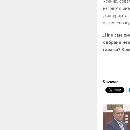
Усеини, сове
неговото инт
„хистеријата
загрозено ку
„Ние сме хи
одбрани нео
гаража? Как
Сподели