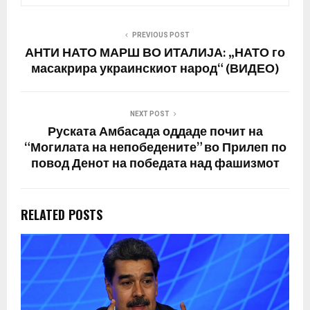
гласањето целосно го
потврдија вашиот висок
политички авторитет,
PREVIOUS POST
како и довербата на
АНТИ НАТО МАРШ ВО ИТАЛИЈА: „НАТО го
граѓаните во
масакрира украинскиот народ“ (ВИДЕО)
политиката што ја…
NEXT POST
Руската Амбасада оддаде почит на
“Могилата на непобедените” во Прилеп по
повод Денот на победата над фашизмот
RELATED POSTS