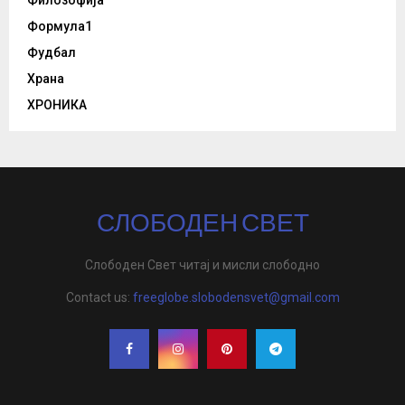
Филозофија
Формула1
Фудбал
Храна
ХРОНИКА
СЛОБОДЕН СВЕТ
Слободен Свет читај и мисли слободно
Contact us:
freeglobe.slobodensvet@gmail.com