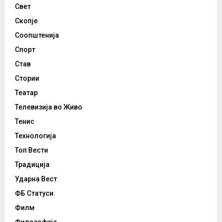
Свет
Скопје
Соопштенија
Спорт
Став
Стории
Театар
Телевизија во Живо
Тенис
Технологија
Топ Вести
Традиција
Ударна Вест
ФБ Статуси
Филм