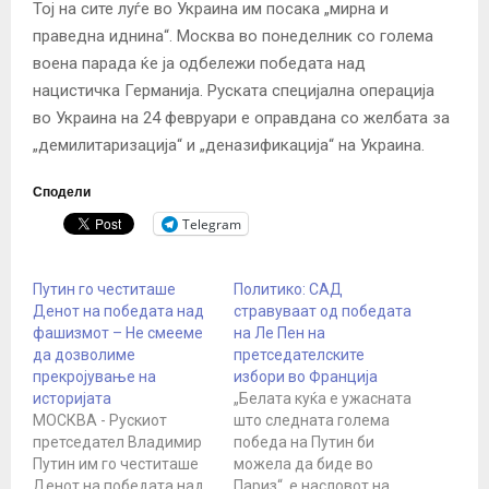
Тој на сите луѓе во Украина им посака „мирна и
праведна иднина“. Москва во понеделник со голема
воена парада ќе ја одбележи победата над
нацистичка Германија. Руската специјална операција
во Украина на 24 февруари е оправдана со желбата за
„демилитаризација“ и „деназификација“ на Украина.
Сподели
Telegram
Путин го честиташе
Политико: САД
Денот на победата над
стравуваат од победата
фашизмот – Не смееме
на Ле Пен на
да дозволиме
претседателските
прекројување на
избори во Франција
историјата
„Белата куќа е ужасната
МОСКВА - Рускиот
што следната голема
претседател Владимир
победа на Путин би
Путин им го честиташе
можела да биде во
Денот на победата над
Париз“, е насловот на