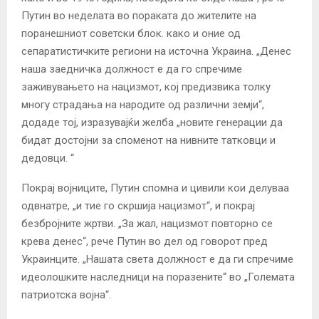
Путин во неделата во пораката до жителите на
поранешниот советски блок. како и оние од
сепаратистичките региони на источна Украина. „Денес
наша заедничка должност е да го спречиме
заживувањето на нацизмот, кој предизвика толку
многу страдања на народите од различни земји“,
додаде тој, изразувајќи желба „новите генерации да
бидат достојни за споменот на нивните татковци и
дедовци. “
Покрај војниците, Путин спомна и цивили кои делуваа
одвнатре, „и тие го скршија нацизмот“, и покрај
безбројните жртви. „За жал, нацизмот повторно се
крева денес“, рече Путин во дел од говорот пред
Украинците. „Нашата света должност е да ги спречиме
идеолошките наследници на поразените“ во „Големата
патриотска војна“.