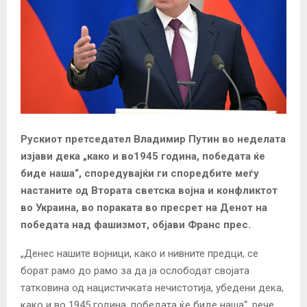
Рускиот претседател Владимир Путин во неделата
изјави дека „како и во1945 година, победата ќе
биде наша“, споредувајќи ги споредбите меѓу
настаните од Втората светска војна и конфликтот
во Украина, во пораката во пресрет на Денот на
победата над фашизмот, објави Франс прес.
„Денес нашите војници, како и нивните предци, се
борат рамо до рамо за да ја ослободат својата
татковина од нацистичката нечистотија, убедени дека,
како и во 1945 година, победата ќе биде наша“, рече