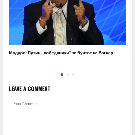
Мадуро: Путин „победнички“ по бунтот на Вагнер
О
п
LEAVE A COMMENT