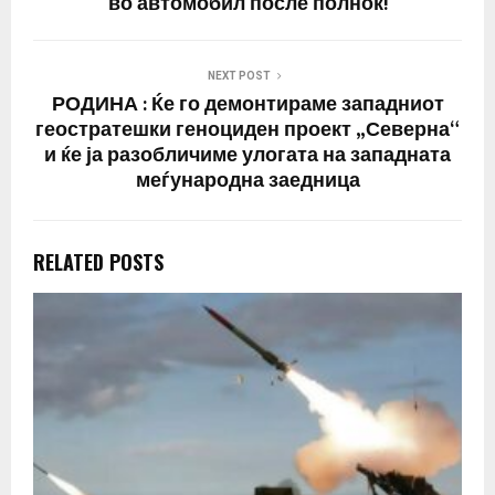
во автомобил после полноќ!
NEXT POST
РОДИНА : Ќе го демонтираме западниот
геостратешки геноциден проект „Северна“
и ќе ја разобличиме улогата на западната
меѓународна заедница
RELATED POSTS