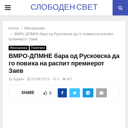
СЛОБОДЕН СВЕТ
PRIMARY
MENU
Home
Македонија
ВМРО-ДПМНЕ бара од Русковска да го повика на распит
премиерот Заев
Македонија
Политика
ВМРО-ДПМНЕ бара од Русковска да
го повика на распит премиерот
Заев
by
Админ
29/08/2019
0
457
SHARE
0