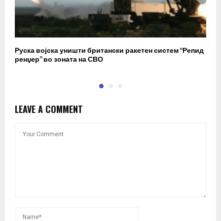
Руска војска уништи британски ракетен систем “Репид
К
ренџер” во зоната на СВО
к
LEAVE A COMMENT