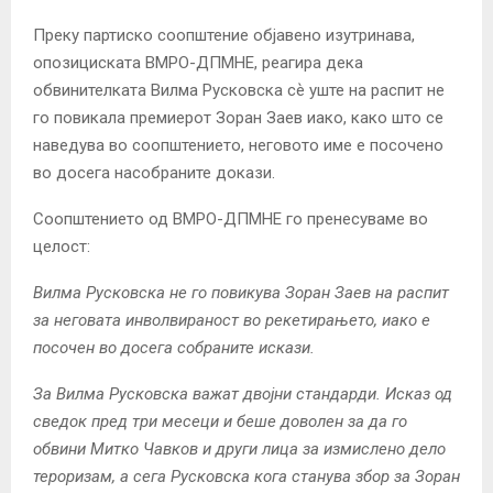
Преку партиско соопштение објавено изутринава,
опозициската ВМРО-ДПМНЕ, реагира дека
обвинителката Вилма Русковска сѐ уште на распит не
го повикала премиерот Зоран Заев иако, како што се
наведува во соопштението, неговото име е посочено
во досега насобраните докази.
Соопштението од ВМРО-ДПМНЕ го пренесуваме во
целост:
Вилма Русковска не го повикува Зоран Заев на распит
за неговата инволвираност во рекетирањето, иако е
посочен во досега собраните искази.
За Вилма Русковска важат двојни стандарди. Исказ од
сведок пред три месеци и беше доволен за да го
обвини Митко Чавков и други лица за измислено дело
тероризам, а сега Русковска кога станува збор за Зоран