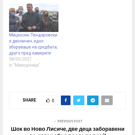
Мицкоски: Пендаровски
е дволичен, едно
зборуваше на средбата,
друго пред камерите
08/05/2021
In "Македонија"
SHARE
0
PREVIOUS POST
Шок во Ново Лисиче, две деца заборавени