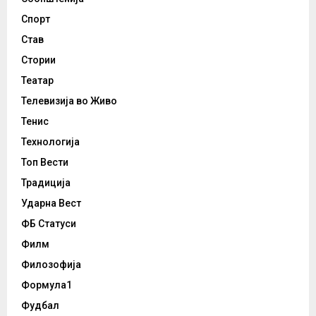
Спорт
Став
Стории
Театар
Телевизија во Живо
Тенис
Технологија
Топ Вести
Традиција
Ударна Вест
ФБ Статуси
Филм
Филозофија
Формула1
Фудбал