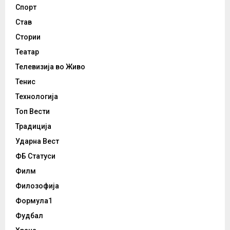
Спорт
Став
Стории
Театар
Телевизија во Живо
Тенис
Технологија
Топ Вести
Традиција
Ударна Вест
ФБ Статуси
Филм
Филозофија
Формула1
Фудбал