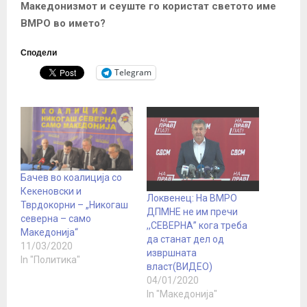
Македонизмот и сеуште го користат светото име
ВМРО во името?
Сподели
Telegram
Бачев во коалиција со
Кекеновски и
Локвенец: На ВМРО
Тврдокорни – „Никогаш
ДПМНЕ не им пречи
северна – само
,,СЕВЕРНА” кога треба
Македонија“
да станат дел од
11/03/2020
извршната
In "Политика"
власт(ВИДЕО)
04/01/2020
In "Македонија"