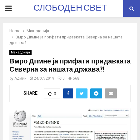
СЛОБОДЕН СВЕТ
PRIMARY
MENU
Home
Македонија
Вмро Дпмне ја прифати придавката Северна за нашата
држава?!
Македонија
Вмро Дпмне ја прифати придавката
Северна за нашата држава?!
by
Админ
24/07/2019
0
568
SHARE
0