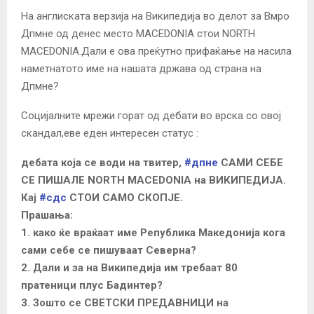
На англиската верзија на Википедија во делот за Вмро
Дпмне од денес место MACEDONIA стои NORTH
MACEDONIA.Дали е ова преќутно прифаќање на насила
наметнатото име на нашата држава од страна на
Дпмне?
Социјалните мрежи горат од дебати во врска со овој
скандал,еве еден интересен статус :
дебата која се води на твитер,
#дпне
САМИ СЕБЕ
СЕ ПИШАЛЕ NORTH MACEDONIA на ВИКИПЕДИЈА.
Кај
#сдс
СТОИ САМО СКОПЈЕ.
Прашања:
1. како ќе враќаат име Република Македонија кога
сами себе се пишуваат Северна?
2. Дали и за на Википедија им требаат 80
пратеници плус Бадинтер?
3. Зошто се СВЕТСКИ ПРЕДАВНИЦИ на