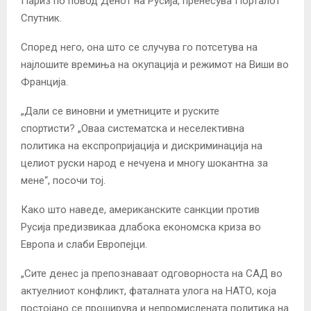
Париз по повод Денот на Русија, пренесува Порталот
Спутник.
Според него, она што се случува го потсетува на
најлошите времиња на окупација и режимот на Виши во
Франција.
„Дали се виновни и уметниците и руските
спортисти? „Оваа систематска и неселективна
политика на експропријација и дискриминација на
целиот руски народ е нечуена и многу шокантна за
мене“, посочи тој.
Како што наведе, американските санкции против
Русија предизвикаа длабока економска криза во
Европа и слаби Европејци.
„Сите денес ја препознаваат одговорноста на САД во
актуелниот конфликт, фаталната улога на НАТО, која
постојано се проширува и непромислената политика на