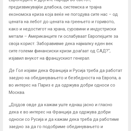
предизвикувајќи длабока, системска и трајна
економска криза која веќе не погодува сите нас – од
цената на лебот до цената на греењето и горивото,
како и недостигот на храна, суровини и индустриски
метали – Американците ги ослабуваат Европејците за
своја корист. Заборавивме дека најмалку еден век
сите големи финансиски кризи доаѓаат од САД?“,
изјавил внукот на францускиот генерал.
Де Гол изјави дека Франција и Русија треба да работат
заедно на обединувањето и безбедноста на Европа, а
во интерес на Париз е да одржува добри односи со
Москва.
„Дојдов овде да кажам уште еднаш јасно и гласно
дека е во интерес на Франција да одржува добри
односи со Русија и да кажам дека треба да работиме
заедно за да го подобриме обединувањето и