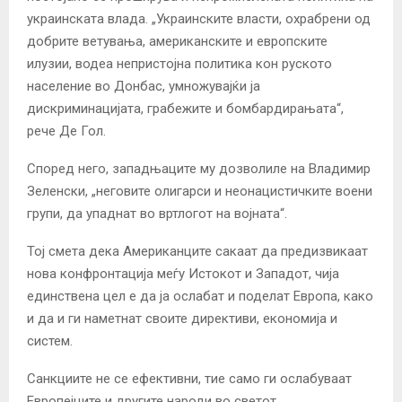
украинската влада. „Украинските власти, охрабрени од
добрите ветувања, американските и европските
илузии, водеа непристојна политика кон руското
население во Донбас, умножувајќи ја
дискриминацијата, грабежите и бомбардирањата“,
рече Де Гол.
Според него, западњаците му дозволиле на Владимир
Зеленски, „неговите олигарси и неонацистичките воени
групи, да упаднат во вртлогот на војната“.
Тој смета дека Американците сакаат да предизвикаат
нова конфронтација меѓу Истокот и Западот, чија
единствена цел е да ја ослабат и поделат Европа, како
и да и ги наметнат своите директиви, економија и
систем.
Санкциите не се ефективни, тие само ги ослабуваат
Европејците и другите народи во светот,