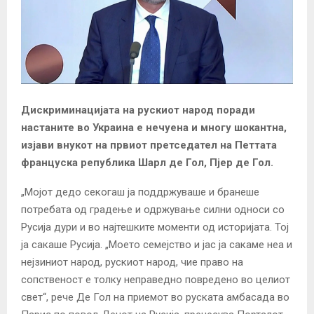
Дискриминацијата на рускиот народ поради
настаните во Украина е нечуена и многу шокантна,
изјави внукот на првиот претседател на Петтата
француска република Шарл де Гол, Пјер де Гол.
„Мојот дедо секогаш ја поддржуваше и бранеше
потребата од градење и одржување силни односи со
Русија дури и во најтешките моменти од историјата. Тој
ја сакаше Русија. „Моето семејство и јас ја сакаме неа и
нејзиниот народ, рускиот народ, чие право на
сопственост е толку неправедно повредено во целиот
свет“, рече Де Гол на приемот во руската амбасада во