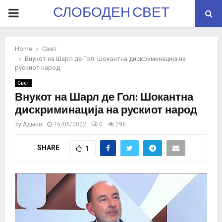
СЛОБОДЕН СВЕТ
PRIMARY
MENU
Home
Свет
Внукот на Шарл де Гол: Шокантна дискриминација на
рускиот народ
Свет
Внукот на Шарл де Гол: Шокантна
дискриминација на рускиот народ
by
Админ
16/06/2022
0
296
SHARE
1