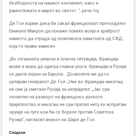
безбедноста на нашиот континент, како и
рамнотежата и мирот во светот. “, рече тој.
Де Гол изјави дека би сакал францускиот претседател
Емануел Макрон да покаже повеќе волја и храброст
наместо да страда од политиката наметната од САД,
која го прави зависен.
„Во сегашната ужасна и опасна ситуација, Франција
може и мора да одигра главна улога. Франција и Русија
се двете ќерки на Европа… Дозволете ми да го
цитирам генералот Де Гол: „Ние во Франција никогаш
не сме ја сметале Русија за непријател. „Јас сум
посветен на развојот на француско-руското
пријателство и никогаш не сум пратил ниту ќе испратам
оружје на луѓе кои би се бореле против Советска
Русија“, нагласил внукот на Шарл де Гол.
Сподели