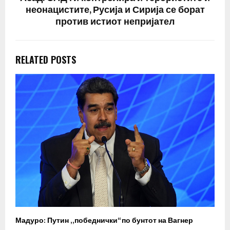
неонацистите, Русија и Сирија се борат
против истиот непријател
RELATED POSTS
Мадуро: Путин „победнички“ по бунтот на Вагнер
О
п