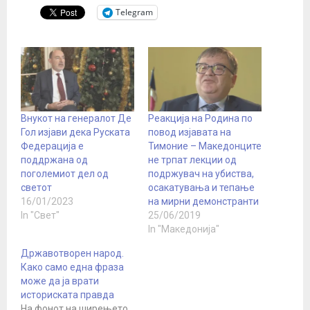
Telegram
Внукот на генералот Де
Реакција на Родина по
Гол изјави дека Руската
повод изјавата на
Федерација е
Тимоние – Македонците
поддржана од
не трпат лекции од
поголемиот дел од
подржувач на убиства,
светот
осакатувања и тепање
16/01/2023
на мирни демонстранти
In "Свет"
25/06/2019
In "Македонија"
Државотворен народ.
Како само една фраза
може да ја врати
историската правда
На фонот на ширењето