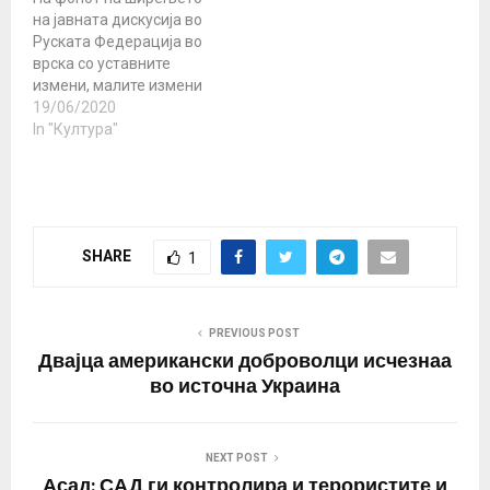
на јавната дискусија во
Руската Федерација во
врска со уставните
измени, малите измени
на членот 68 (за јазикот
19/06/2020
и културата) не
In "Култура"
предизвикуваат
никакви прашања и
дискусија. Меѓутоа, во
новите измени на
уставот е додадено
SHARE
1
објаснување во кое се
наведува зошто рускиот
е државен јазик во
Руската…
PREVIOUS POST
Двајца американски доброволци исчезнаа
во источна Украина
NEXT POST
Асад: САД ги контролира и терористите и