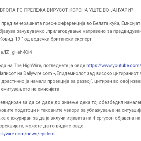
ВРОПА ГО ПРЕЛЕЖА ВИРУСОТ КОРОНА УШТЕ ВО ЈАНУАРИ?
 пред вечерашната прес-конференција во Белата куќа, Емисијата
бјавува зачудувачко „прилагодување направено за предвидува
Ковид-19 “ од водечки британски експерт.
.be/lZ_gHeh4Oi4
да на The HighWire, погледнете ја овде
https://www.youtube.com
 Написот на Dailywire.com -„Епидемиолог зад високо цитираниот
 драстично ја намали проекција за развој“, цитиран во овој изве
 емитувањето на емисијата
 ревидиран за да се даде до знаење дека тој обезбедил намале
 новите податоци и тековните чекори за ублажување на ситуација
ка е ажуриран за да ја вклучи изјавата на Фергусон објавена на 
орекцијата, можете да го видите овде
dailywire.com/news/epidem…
.