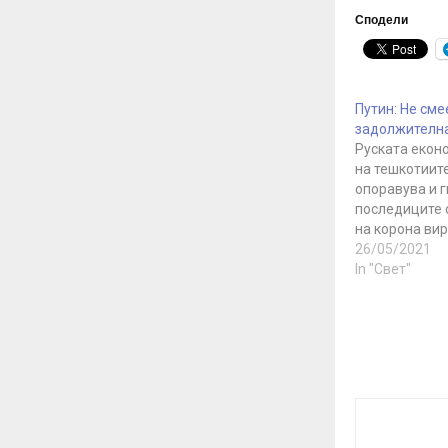
Сподели
Путин: Не сме
задолжителна
Руската еконо
на тешкотиите
опоравува и 
последиците 
на корона вир
рускиот прет
26/05/2021
Владимир Пути
In "Свет"
така укажа на
вакцинирање
поголем број 
да се намала
ширење на бол
Руската еконо