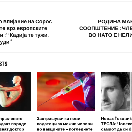
 влијание на Сорос
РОДИНА МА
е врз европските
СООПШТЕНИЕ : ЧЛ
 : “ Кадија те тужи,
ВО НАТО Е НЕ
суди”
STS
 пршлените
Застрашувачки нови
Новак Ѓоковиќ
адаат поради
податоци за можни чипови
ТЕСЛА: Човеко
знат доктор
во вакцините – погледнете
самиот да си б