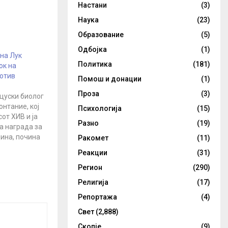
Настани
(3)
Наука
(23)
Образование
(5)
Одбојка
(1)
на Лук
Политика
(181)
ок на
ротив
Помош и донации
(1)
Проза
(3)
цуски биолог
онтание, кој
Психологија
(15)
от ХИВ и ја
Разно
(19)
а награда за
дина, почина
Ракомет
(11)
евруари на
Реакции
(31)
аст, како
Регион
(290)
. Причината
т се уште не
Религија
(17)
2 февруари,
Репортажа
(4)
е изјава за…
Свет
(2,888)
Скопје
(9)