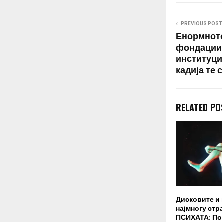
PREVIOUS POST
Енормното
фондациит
институции
кадија те 
RELATED PO
Дисковите и
најмногу стр
ПСИХАТА: По