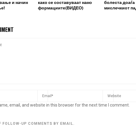
вање и начин
како се составуваат нано
болеста доаѓа
ње!
формациите(ВИДЕО)
мислечкиот па
MMENT
me, email, and website in this browser for the next time I comment.
F FOLLOW-UP COMMENTS BY EMAIL.