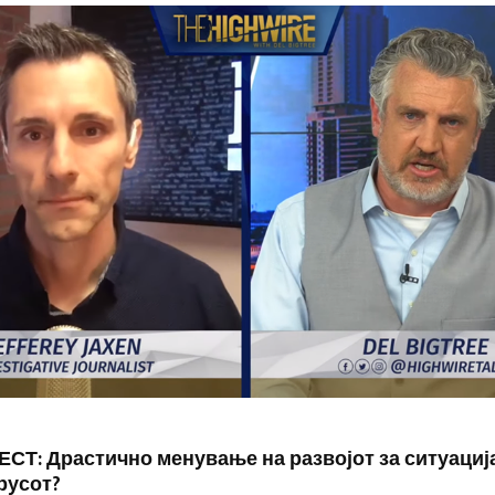
СТ: Драстично менување на развојот за ситуациј
русот?