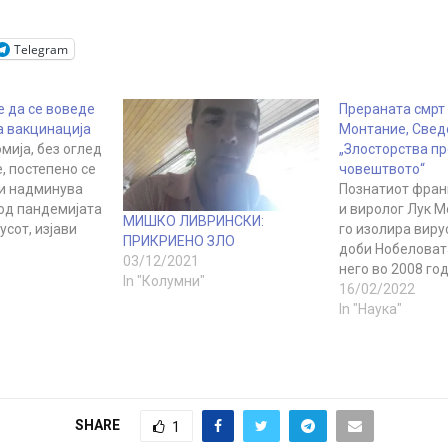
Telegram
е да се воведе
Прераната смрт 
 вакцинација
Монтание, Свед
мија, без оглед
„Злосторства п
, постепено се
човештвото“
ги надминува
Познатиот фран
од пандемијата
и виролог Лук М
МИШКО ЛИВРИНСКИ:
усот, изјави
го изолира вирус
ПРИКРИЕНО ЗЛО
седател
доби Нобеловат
03/12/2021
н. Тој исто
него во 2008 го
In "Колумни"
 потребата од
во Париз на 8 ф
16/02/2022
 на што
89-годишна возр
In "Наука"
граѓани со цел
што објави FWM
т ризиците од
за неговата смр
еста. -
е позната. На 1
мија, и…
Монтание ќе дад
SHARE
1