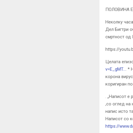
ПОЛОВИНА Е
Неколку часа
Дел Бигтри о
смртност од 
https://youtu
Целата епизо
v=E_gMT…
. *
корона вирус
коригиран по
. „Написот е
,со оглед на
напис исто та
Написот со к
https://www.