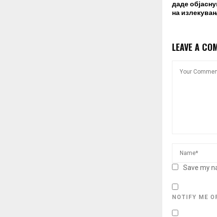
даде објасну
на излекува
LEAVE A CO
Save my na
NOTIFY ME O