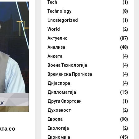
Tech
(1)
Technology
(8)
Uncategorized
(1)
World
(2)
Актуелно
(87)
Анализа
(48)
Анкета
(4)
Воена Технологија
(4)
Временска Прогноза
(4)
Дијаспора
(4)
Дипломатија
(15)
Други Спортови
(1)
Духовност
(2)
Европа
(90)
ата со
Екологија
(2)
Економија
(45)