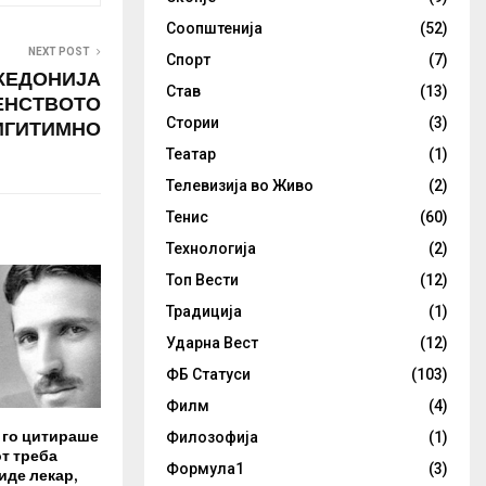
Соопштенија
(52)
NEXT POST
Спорт
(7)
КЕДОНИЈА
Став
(13)
ЕНСТВОТО
Стории
(3)
ЛИГИТИМНО
Театар
(1)
Телевизија во Живо
(2)
Тенис
(60)
Технологија
(2)
Топ Вести
(12)
Традиција
(1)
Ударна Вест
(12)
ФБ Статуси
(103)
Филм
(4)
 го цитираше
Филозофија
(1)
т треба
Формула1
(3)
иде лекар,