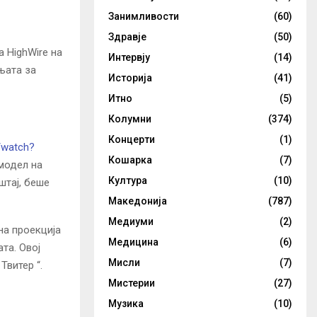
Занимливости
(60)
Здравје
(50)
 HighWire на
Интервју
(14)
њата за
Историја
(41)
Итно
(5)
Колумни
(374)
Концерти
(1)
/watch?
Кошарка
(7)
 модел на
Култура
(10)
штај, беше
Македонија
(787)
Медиуми
(2)
на проекција
Медицина
(6)
та. Овој
Мисли
(7)
Твитер “.
Мистерии
(27)
Музика
(10)