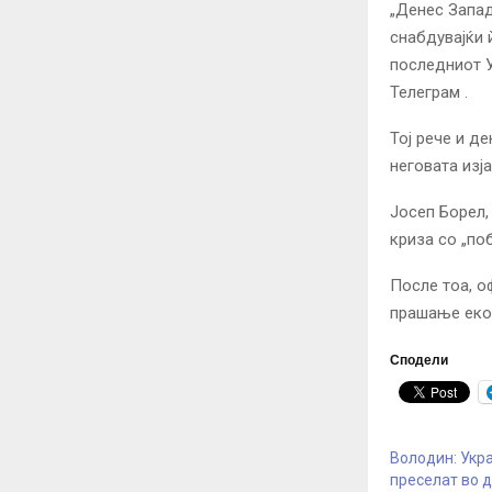
„Денес Западо
снабдувајќи 
последниот У
Телеграм .
Тој рече и д
неговата изј
Јосеп Борел,
криза со „поб
После тоа, о
прашање екон
Сподели
Володин: Укра
преселат во д