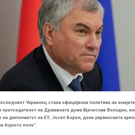
последниот Украинец стана официјална политика на земјите
и претседателот на Државната дума Вјачеслав Володин, ко
е на дипломатот на ЕУ, Јосеп Борел, дека украинската криз
а бојното поле“.