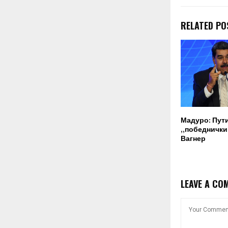
RELATED PO
Мадуро: Пут
„победнички“
Вагнер
LEAVE A CO