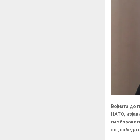
Војната до 
НАТО, изјав
ги зборовит
со „победа н