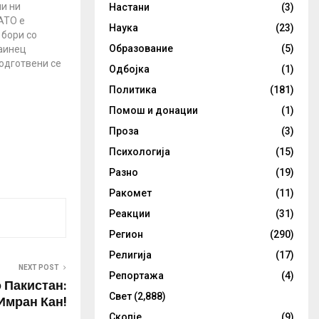
и ни
Настани
(3)
АТО е
Наука
(23)
 бори со
Образование
(5)
аинец
Подготвени се
Одбојка
(1)
осна човечка
Политика
(181)
 продолжи
сија
Помош и донации
(1)
а белег на
Проза
(3)
јни, вели
Психологија
(15)
пски
Разно
(19)
 13 дена
Ракомет
(11)
Реакции
(31)
Регион
(290)
Религија
(17)
NEXT POST
Репортажа
(4)
 Пакистан:
Свет
(2,888)
Имран Кан!
Скопје
(9)