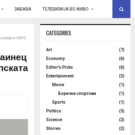
ЗАБАВА
ТЕЛЕВИЗИЈА ВО ЖИВО
CATEGORIES
а унија и НАТО
Art
(7)
раинец
Economy
(6)
пската
Editor's Picks
(6)
Entertainment
(3)
Movie
(1)
Боречки спортови
(1)
Sports
(1)
Politics
(5)
Science
(2)
Stories
(2)