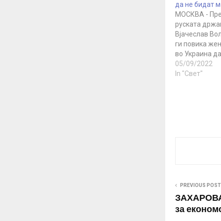
да не бидат 
МОСКВА - Пре
руската држа
Вјачеслав Во
ги повика же
во Украина да
во која било д
05/09/2022
да не бидат 
In "Свет"
оцени дека ж
потрошен мат
Вашингтон и 
додека Украи
можност да ј
PREVIOUS POST
ЗАХАРОВА:
за економ