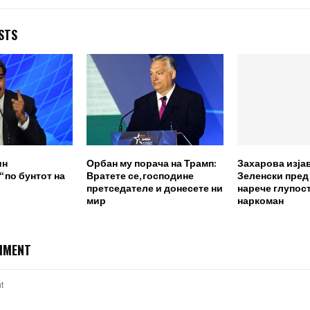
STS
ин
Орбан му порача на Трамп:
Захарова изја
 по бунтот на
Вратете се, господине
Зеленски пред
претседателе и донесете ни
нарече глупост
мир
наркоман
MMENT