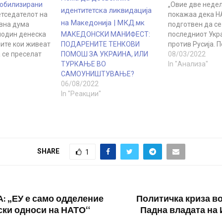
мобилизирани
„Овие две недел
тседателот на
покажаа дека Н
вна дума
подготвен да се
лодин денеска
МАКЕДОНСКИ МАНИФЕСТ:
последниот Укр
ните кои живеат
ПОДАРЕНИТЕ ТЕНКОВИ
против Русија. 
 се преселат
ПОМОШ ЗА УКРАИНА, ИЛИ
да се случи цел
08/03/2022
руга земја за
ТУРКАЊЕ ВО
трагедија за да
In "Анализа"
мобилизирани и
САМОУНИШТУВАЊЕ?
ова, така што Ру
ените се само
06/08/2022
засекогаш ќе им
еријал за
In "Реакции"
зла држава која
Брисел. Сè
предизвикува во
нките имаат
Стеван Гајиќ, ср
а напуштат…
амалитичар. По
воен…
SHARE
1
 „ЕУ е само одделение
Политичка криза во
ски односи на НАТО“
Падна владата на 