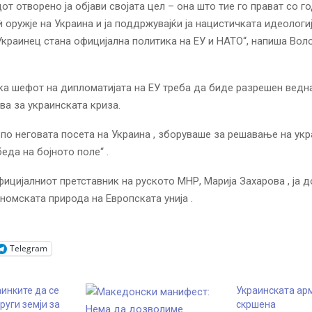
т отворено ја објави својата цел – она ​​што тие го прават со го
ѝ оружје на Украина и ја поддржувајќи ја нацистичката идеологиј
краинец стана официјална политика на ЕУ и НАТО“, напиша Вол
ека шефот на дипломатијата на ЕУ треба да биде разрешен ведн
ава за украинската криза.
 по неговата посета на Украина , зборуваше за решавање на ук
еда на бојното поле“ .
фицијалниот претставник на руското МНР, Марија Захарова , ја 
омската природа на Европската унија .
Telegram
инките да се
Украинската арм
руги земји за
скршена