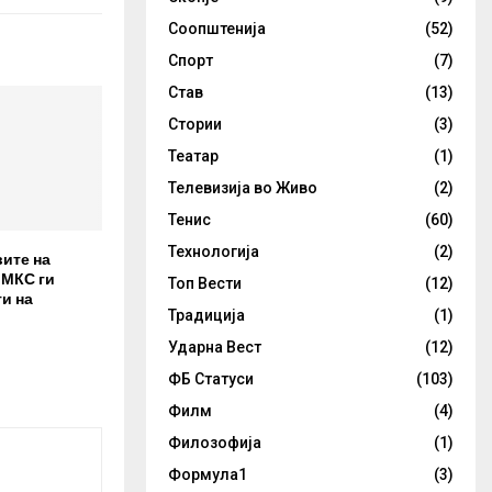
Соопштенија
(52)
Спорт
(7)
Став
(13)
Стории
(3)
Театар
(1)
Телевизија во Живо
(2)
Тенис
(60)
Технологија
(2)
вите на
 МКС ги
Топ Вести
(12)
и на
Традиција
(1)
Ударна Вест
(12)
ФБ Статуси
(103)
Филм
(4)
Филозофија
(1)
Формула1
(3)