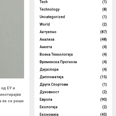
Tech
(1)
Technology
(8)
Uncategorized
(1)
World
(2)
Актуелно
(87)
Анализа
(48)
Анкета
(4)
Воена Технологија
(4)
Временска Прогноза
(4)
Дијаспора
(4)
Дипломатија
(15)
Други Спортови
(1)
 од ЕУ и
Духовност
(2)
ментирајќи
Европа
(90)
а ќе се реши
Екологија
(2)
Економија
(45)