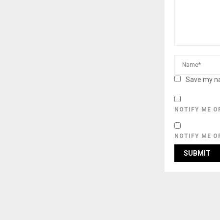
Save my na
NOTIFY ME O
NOTIFY ME O