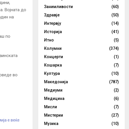
дини,
Занимливости
(60)
а. Војната до
Здравје
(50)
один на
Интервју
(14)
Историја
(41)
аш по
Итно
(5)
Колумни
(374)
раинската
Концерти
(1)
Кошарка
(7)
Култура
(10)
доведе во
Македонија
(787)
Медиуми
(2)
Медицина
(6)
Мисли
(7)
Мистерии
(27)
ија е веќе
Музика
(10)