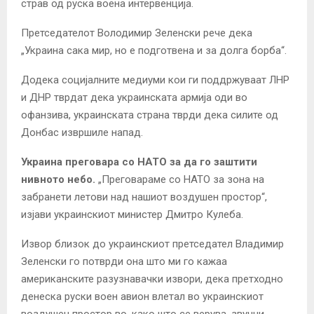
страв од руска воена интервенција.
Претседателот Володимир Зеленски рече дека
„Украина сака мир, но е подготвена и за долга борба“.
Додека социјалните медиуми кои ги поддржуваат ЛНР
и ДНР тврдат дека украинската армија оди во
офанзива, украинската страна тврди дека силите од
Донбас извршиле напад.
Украина преговара со НАТО за да го заштити
нивното небо.
„Преговараме со НАТО за зона на
забранети летови над нашиот воздушен простор“,
изјави украинскиот министер Дмитро Кулеба.
Извор близок до украинскиот претседател Владимир
Зеленски го потврди она што ми го кажаа
американските разузнавачки извори, дека претходно
денеска руски воен авион влетал во украинскиот
воздушен простор во, како што се верува, звучни