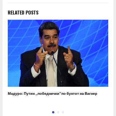
RELATED POSTS
Мадуро: Путин „победнички“ по бунтот на Вагнер
О
п