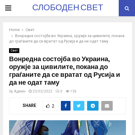
СЛОБОДЕН СВЕТ
PRIMARY
MENU
Home
Свет
Вонредна состојба во Украина, оружје за цивилите, покана
до граѓаните да се вратат од Русија и да не одат таму
Свет
Вонредна состојба во Украина,
оружје за цивилите, покана до
граѓаните да се вратат од Русија и
да не одат таму
by
Админ
23/02/2022
0
136
SHARE
2