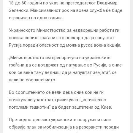
18 до 60 години по указ на претседателот Владимир
Зеленски. Максималниот рок на воена служба ќе биде
ограничен на една година.
Украинското Министерство за надворешни работи ги
повика своите граѓани што поскоро да ја напуштат
Русија поради опасност од можна руска воена акција.
„Министерството им препорачува на украинските
граѓани да се воздржат од патување во Русија, а оние
кои се веќе таму веднаш да ја напуштат земјата“, се
вели во соопштението.
Во соопштението се вели дека оние кои не ги
почитувале упатствата ризикуваат „значително
поголеми тешкотии“ да бидат заштитени од Киев.
Претходно денеска украинските вооружени сили
објавија план за мобилизација на резервисти поради