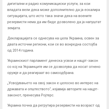
дигитални и радио комуникациски услуги, за кои
владата вели дека може дополнително да ја ескалира
ситуацијата, што исто така значи дека на воените
резервисти нема да им биде дозволено да ја напуштат
земјата.
Декларацијата се однесува на цела Украина, освен за
двата источни региони, кои се во вонредна состојба
од 2014 година.
Украинскиот парламент денеска усвои и нацрт-закон
со кој на Украинците им се дозволува да носат огнено
оружје и да реагираат во самоодбрана.
„Усвојувањето на овој закон е целосно во интерес на
државата и општеството“, изјавија авторите на нацрт-
законот, пренесува Ројтерс.
Украина почна да регрутира резервисти на возраст од