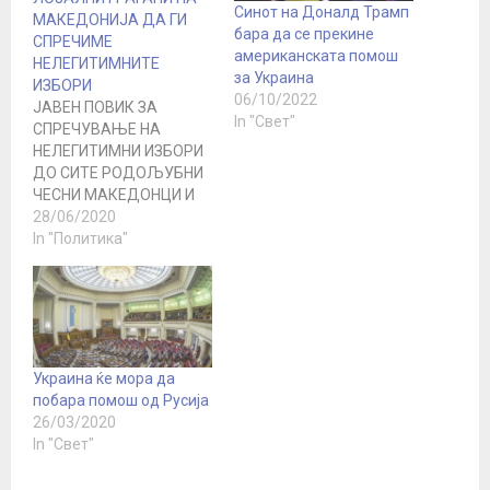
Синот на Доналд Трамп
МАКЕДОНИЈА ДА ГИ
бара да се прекине
СПРЕЧИМЕ
американската помош
НЕЛЕГИТИМНИТЕ
за Украина
ИЗБОРИ
06/10/2022
ЈАВЕН ПОВИК ЗА
In "Свет"
СПРЕЧУВАЊЕ НА
НЕЛЕГИТИМНИ ИЗБОРИ
ДО СИТЕ РОДОЉУБНИ
ЧЕСНИ МАКЕДОНЦИ И
СИТЕ ЛОЈАЛНИ
28/06/2020
ГРАЃАНИ НА
In "Политика"
МАКЕДОНИЈА
Почитувани браќа и
сестри Македонци,
Албанци, Срби, Власи,
Роми и сите останати,
Веќе триесет години нѐ
Украина ќе мора да
разделуваат по
побара помош од Русија
етничка, религиска,
26/03/2020
економска, статусна, во
In "Свет"
последно време и
здравствена состојба,