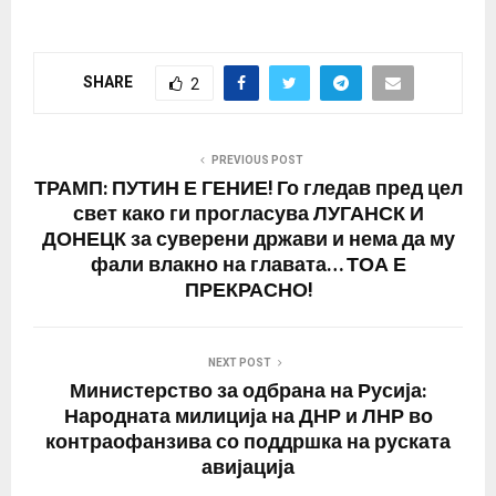
Веќе триесет години…
SHARE
2
PREVIOUS POST
ТРАМП: ПУТИН Е ГЕНИЕ! Го гледав пред цел
свет како ги прогласува ЛУГАНСК И
ДОНЕЦК за суверени држави и нема да му
фали влакно на главата… ТОА Е
ПРЕКРАСНО!
NEXT POST
Министерство за одбрана на Русија:
Народната милиција на ДНР и ЛНР во
контраофанзива со поддршка на руската
авијација