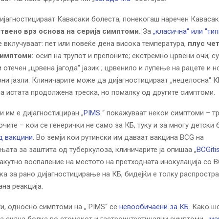
дијагностицираат Кавасаки болеста, понекогаш наречен Каваса
твено врз основа на серија симптоми.
За
„класична“ или “ти
 вклучуваат: пет или повеќе дена висока температура,
плус чет
симптоми:
осип на трупот и препоните; екстремно црвени очи; су
 отечен „црвена јагода“ јазик ; црвенило и лупење на рацете и н
ни јазли. Клиничарите може да дијагностицираат „нецелосна“ К
а истата продолжена треска, но помалку од другите симптоми.
и им е дијагностициран „
PIMS
“ покажуваат некои симптоми – тр
очите – кои се генерички не само за КБ, туку и за многу детски 
д вакцини
. Во земји кои рутински им даваат вакцина BCG на
ата за заштита од туберкулоза, клиничарите ја опишаа „
BCGiti
акутно воспаление на местото на претходната инокулација со B
ка за рано дијагностицирање на КБ, бидејќи е толку распростра
на реакција.
и, односно симптоми на „ PIMS“ се
невообичаени за КБ
. Како ш