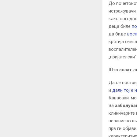
До почетокот
истражувачи 
како погодно
деца биле
по
да биде
восп
крстија очи
воспалителен
„пријателски
Што знаат л
Да се постав
и
дали тој е 
Кавасаки, мо
За
заболува
клиничарите 
независно ши
прв ги објав
карактеризир