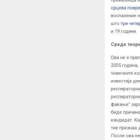
преваленца н
срцева повре
воспаление н
што
три четв
и 19 години.
Среде теори
Ова не е прв
2005 година,
човечките ко
известија де
респираторни
респираторни
фаќање“ зара
биде причина
кандидат. Ка
тие признаа 
После ова не