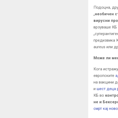
Подоцна, дру
„
необичен с
вирусни про
врзуваше КБ 
„суперантиге
предизвика К
aureus или д
Може ли мен
Кога истражу
европските
а
на вакцини д
и
шест деца 
КБ во
контро
не и Бексер
смрт кај нов