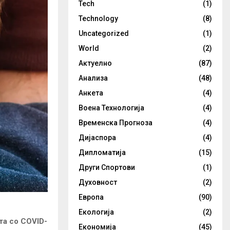
Tech
(1)
Technology
(8)
Uncategorized
(1)
World
(2)
Актуелно
(87)
Анализа
(48)
Анкета
(4)
Воена Технологија
(4)
Временска Прогноза
(4)
Дијаспора
(4)
Дипломатија
(15)
Други Спортови
(1)
Духовност
(2)
Европа
(90)
Екологија
(2)
та со COVID-
Економија
(45)