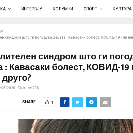
ИКА
ИНТЕРВЈУ
КОЛУМНИ
СПОРТ
КУЛТУРА
је
ен синдром што ги погодува децата : Кавасаки болест, КОВИД-19 или н
лителен синдром што ги пого
а : Кавасаки болест, КОВИД-19
 друго?
/05/2020
0
738
SHARE
1