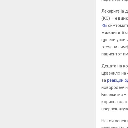
Лекарите ja 
(КС) –
единс
КБ
симтомите
можните 5 
црвени усни и
отечени лимф
пациентот им
Децата на ко
црвенило на 
за
реакции о
новороденчињ
Бесежитис – 
корисна алат
прераскажува
Некои аспект