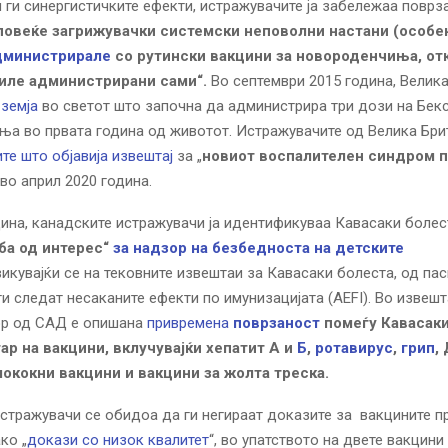
 ги синергистичките ефекти, истражувачите ја забележаа поврз
повеќе загрижувачки системски неповолни настани (особено
дминистрирале
со рутински вакцини за новороденчиња, отк
иле администрирани сами“.
Во септември 2015 година, Велика
 земја
во светот што започна да администрира три дози на Бекс
а во првата година од животот. Истражувачите од Велика Брит
те што објавија извештај
за „
новиот воспалителен синдром п
во април 2020 година.
ина, канадските истражувачи ја идентификуваа Кавасаки болес
јба од интерес“
за надзор на безбедноста на детските
икувајќи се на тековните извештаи за Кавасаки болеста, од па
ги следат несаканите ефекти по имунизацијата (AEFI). Во извешт
ор од САД е опишана
привремена
поврзаност
помеѓу Кавасаки
ар на вакцини, вклучувајќи хепатит А и
Б
,
ротавирус
,
грип
,
ококни вакцини и вакцини за жолта треска.
стражувачи се обидоа да ги негираат доказите за вакцините п
ко „
докази со низок квалитет
“, во упатството на двете вакцини