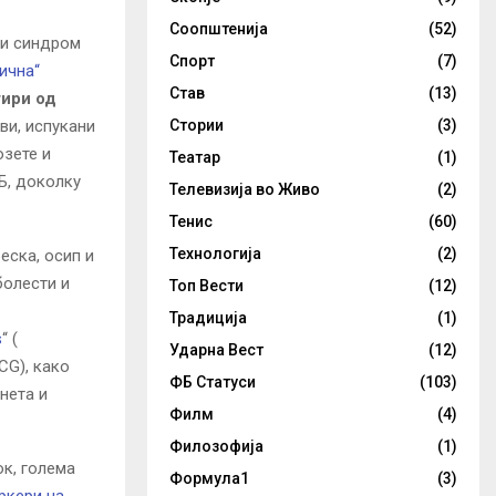
Соопштенија
(52)
ки синдром
Спорт
(7)
пична“
Став
(13)
ири од
Стории
(3)
ви, испукани
озете и
Театар
(1)
Б, доколку
Телевизија во Живо
(2)
Тенис
(60)
Технологија
(2)
еска, осип и
болести и
Топ Вести
(12)
Традиција
(1)
s
“ (
Ударна Вест
(12)
CG), како
ФБ Статуси
(103)
нета и
Филм
(4)
Филозофија
(1)
ок, голема
Формула1
(3)