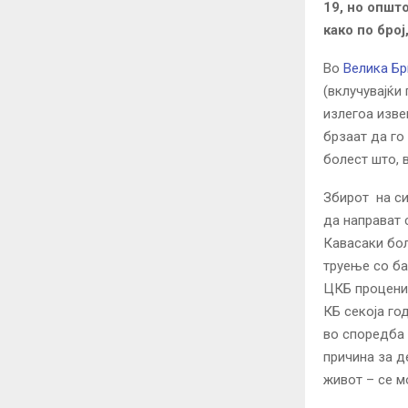
19, но општ
како по бро
Во
Велика Бр
(вклучувајќи
излегоа изве
брзаат да го
болест што, 
Збирот на си
да направат 
Кавасаки бол
труење со ба
ЦКБ процени
КБ секоја го
во споредба 
причина за д
живот – се м