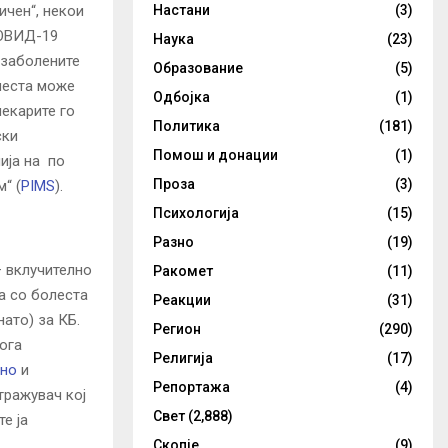
Настани
(3)
ичен“, некои
КОВИД-19
Наука
(23)
 заболените
Образование
(5)
леста може
Одбојка
(1)
 лекарите го
Политика
(181)
ски
Помош и донации
(1)
ија на по
Проза
(3)
“ (
PIMS
).
Психологија
(15)
Разно
(19)
– вклучително
Ракомет
(11)
а со болеста
Реакции
(31)
ато) за КБ.
Регион
(290)
кога
Религија
(17)
ено
и
Репортажа
(4)
тражувач кој
Свет
(2,888)
е ја
Скопје
(9)