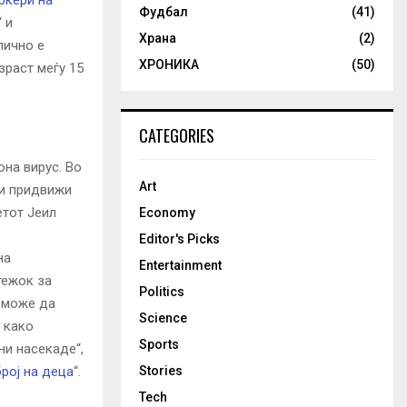
ркери на
Фудбал
(41)
“ и
Храна
(2)
пично е
ХРОНИКА
(50)
зраст меѓу 15
CATEGORIES
она вирус. Во
Art
ги придвижи
етот Јеил
Economy
Editor's Picks
на
Entertainment
тежок за
Politics
 може да
Science
 како
Sports
ни насекаде“,
Stories
рој на деца
“.
Tech