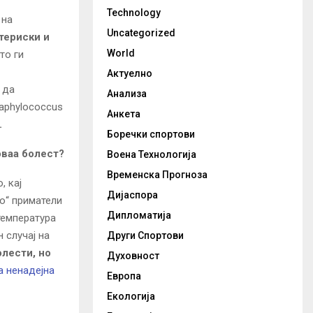
Technology
 на
Uncategorized
териски и
World
то ги
Актуелно
 да
Анализа
aphylococcus
Анкета
.
Боречки спортови
оваа болест?
Воена Технологија
Временска Прогноза
, кај
Дијаспора
то“ приматели
Дипломатија
температура
 случај на
Други Спортови
олести, но
Духовност
 ненадејна
Европа
Екологија