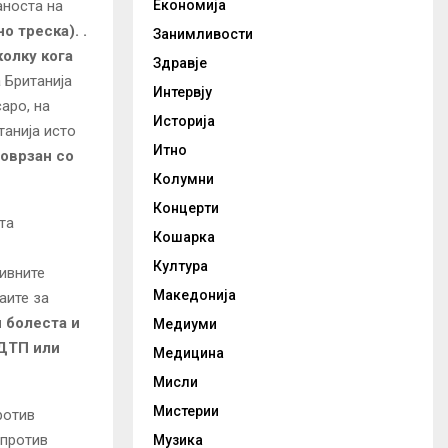
Економија
аноста на
 треска). .
Занимливости
олку кога
Здравје
 Британија
Интервју
аро, на
Историја
анија исто
Итно
оврзан со
Колумни
Концерти
та
Кошарка
Култура
сивните
Македонија
аите за
 болеста и
Медиуми
 ДТП или
Медицина
Мисли
Мистерии
ротив
 против
Музика