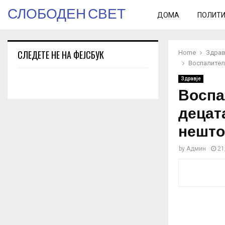
СЛОБОДЕН СВЕТ
ДОМА
ПОЛИТ
СЛЕДЕТЕ НЕ НА ФЕЈСБУК
Home
Здрав
Воспалител
Здравје
Воспа
децат
нешто
by
Админ
21