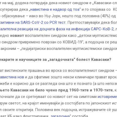
 на мај, додека потврдија дека новиот синдром е „Кавасаки-сл
сугерираа дека „
навистина е надвор од тоа
“ и го спојуваа со 
 објаснување – иако во Њу Јорк, нешто под половина (40%) од
зитивни на SARS-CoV-2 со PCR тест.
Претпоставувајќи дека бо
алителна реакција на доцната фаза на инфекција САРС-КоВ-2
,
гледно
новиот
воспалителен синдром како „детски мултисистем
 синдром привремено поврзан со КОВИД-19“, а подоцна се реш
“ акроним – „педијатриски воспалителен мултисистемски синдром
екарите и научниците за „загадочната“ болест Кавасаки?
ат вистинските прашања во врска со воспалителниот синдром 
навистина нов
и да сфатиме зошто некои клиничари прават врск
жеби е корисно да се разгледа она што е познато (а што непозн
њето Кавасаки не било чуено пред 1960-тите и 1970-тите
, 
почнале да се сретнуваат со новиот сет на симптоми
истоврем
рум светот, на крајот именувајќи ја состојбата по јапонскиот ис
ил своите откритија. Половина век подоцна, истражувачите сè ушт
аат КБ како фрустрирачки „
загадочна
“ состојба.