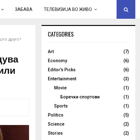
ЗАБАВА
ТЕЛЕВИЗИЈА ВО ЖИВО
CATEGORIES
ешто друго?
Art
(7)
дува
Economy
(6)
 или
Editor's Picks
(6)
Entertainment
(3)
Movie
(1)
Боречки спортови
(1)
Sports
(1)
Politics
(5)
Science
(2)
Stories
(2)