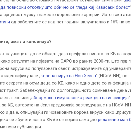
а силна болка во стомакот и гастроинтестинални симптоми, „
ма
да повисоки отколку што обично се гледа кај Кавасаки болест
а срцевиот мускул наместо коронарните артерии. Исто така ати
ртини
од заболените се над пет години, вклучително и 16% на во
ите, има ли консензус?
пат научниците да се обидат да ја префрлат вината за КБ на кор
 како резултат на појавата на САРС во раните 2000-ти, што прв 
рона вируси во популарната свест, истражувачите од универзит
ка идентификувале „
корона вирус на Нов Хевен
“ (HCoV-NH), во
те секрети на осум деца со КБ, како и едно дете со инфекција 
от тракт. Забележувајќи го долгогодишното сомневање дека „
зен агенс или „
абнормална имунолошка реакција на инфекција
“
 за КБ, авторите на Јеил предложија разгледување на HCoV-NH
ко и да е, опишувајќи ги човековите корона вируси како „присут
дека се збунети зошто КБ ќе се појави само „во
релативно мал б
ма нови публикации.