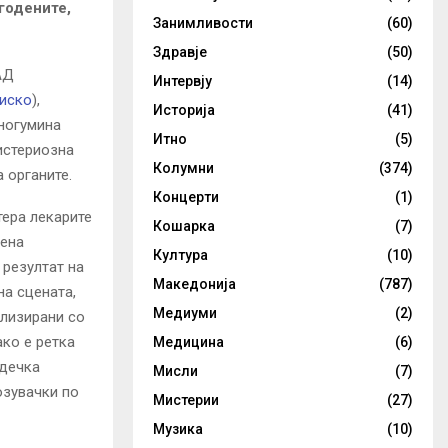
годените,
Занимливости
(60)
Здравје
(50)
АД
Интервју
(14)
иско
),
Историја
(41)
многумина
Итно
(5)
истериозна
Колумни
(374)
 органите.
Концерти
(1)
атера лекарите
Кошарка
(7)
чена
Култура
(10)
 резултат на
Македонија
(787)
на сцената,
Медиуми
(2)
ализирани со
ако е ретка
Медицина
(6)
одечка
Мисли
(7)
озувачки по
Мистерии
(27)
Музика
(10)