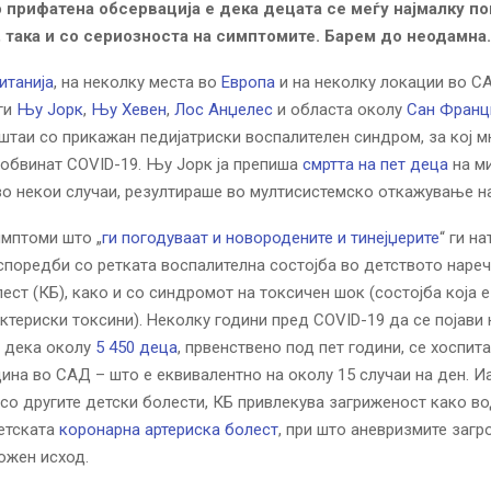
о прифатена обсервација е дека децата се меѓу најмалку по
ј, така и со сериозноста на симптомите. Барем до неодамна.
итанија
, на неколку места во
Европа
и на неколку локации во С
 ги
Њу Јорк
,
Њу Хевен
,
Лос Анџелес
и областа околу
Сан Франц
штаи со прикажан педијатриски воспалителен синдром, за кој 
 обвинат COVID-19. Њу Јорк ја препиша
смртта на пет деца
на м
во некои случаи, резултираше во мултисистемско откажување на
мптоми што „
ги погодуваат и новородените и тинејџерите
“ ги н
споредби со ретката воспалителна состојба во детството наре
ест (КБ), како и со синдромот на токсичен шок (состојба која е
ктериски токсини). Неколку години пред COVID-19 да се појави 
 дека околу
5 450 деца
, првенствено под пет години, се хоспит
дина во САД – што е еквивалентно на околу 15 случаи на ден. И
со другите детски болести, КБ привлекува загриженост како в
етската
коронарна артериска болест
, при што аневризмите загр
ожен исход.