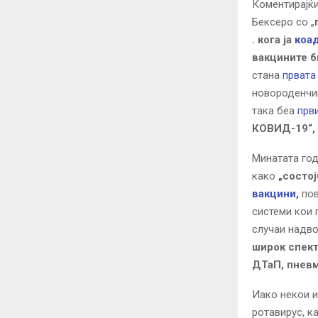
Коментирајќи
Бексеро со „
. кога ја
коа
вакцините б
стана
првата
новороденчињ
така беа
први
КОВИД-19“,
Минатата год
како
„состо
вакцини
,
пов
системи кои 
случаи надв
широк спект
ДТаП, пневм
Иако некои и
ротавирус, ка