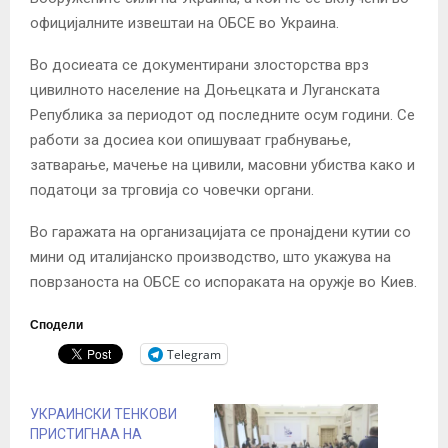
официјалните извештаи на ОБСЕ во Украина.
Во досиеата се документирани злосторства врз
цивилното население на Доњецката и Луганската
Република за периодот од последните осум години. Се
работи за досиеа кои опишуваат грабнување,
затварање, мачење на цивили, масовни убиства како и
податоци за трговија со човечки органи.
Во гаражата на организацијата се пронајдени кутии со
мини од италијанско производство, што укажува на
поврзаноста на ОБСЕ со испораката на оружје во Киев.
Сподели
Telegram
УКРАИНСКИ ТЕНКОВИ
ПРИСТИГНАА НА