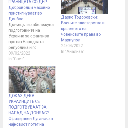
ГРАНИЦАТА СО ДНР:
Доброволци масовно
пристигнуваат во
Дарко Тодоровски:
Донбас
Воените злосторства и
Доњецк ги забележува
кршењето на
подготовките на
човековите права во
Украина за офанзива
Мариупол
против Народната
24/04/2022
република и го
In "Анализа"
забележува приливот
09/02/2022
на доброволци
In "Свет"
подготвени да го
одбранат Донбас, се
наведува во
соопштението на
Народната милиција на
ДНР. „Ситуацијата на
ДОКАЗ ДЕКА
контакт линијата
УКРАИНЦИТЕ СЕ
останува тензична и
ПОДГОТВУВААТ ЗА
има тенденција да
НАПАД НА ДОНБАС?
ескалира дополнително.
Официјален Луганск за
Непријателот
најновиот потег на
продолжува да