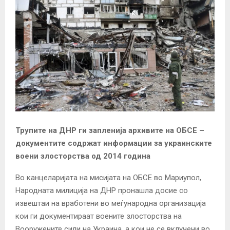
Трупите на ДНР ги запленија архивите на ОБСЕ –
документите содржат информации за украинските
воени злосторства од 2014 година
Во канцеларијата на мисијата на ОБСЕ во Мариупол,
Народната милиција на ДНР пронашла досие со
извештаи на вработени во меѓународна организација
кои ги документираат воените злосторства на
Вооружените сили на Украина, а кои не се вклучени во