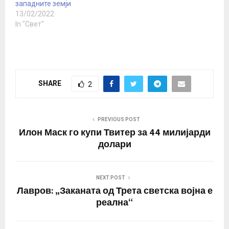
западните земји
спроведува мерки кои
13/02/2022
ги…
In "Свет"
SHARE
2
PREVIOUS POST
Илон Маск го купи Твитер за 44 милијарди
долари
NEXT POST
Лавров: „Заканата од Трета светска војна е
реална“