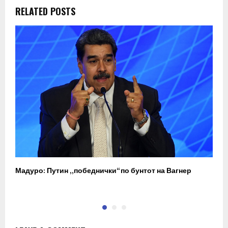
RELATED POSTS
Мадуро: Путин „победнички“ по бунтот на Вагнер
О
п