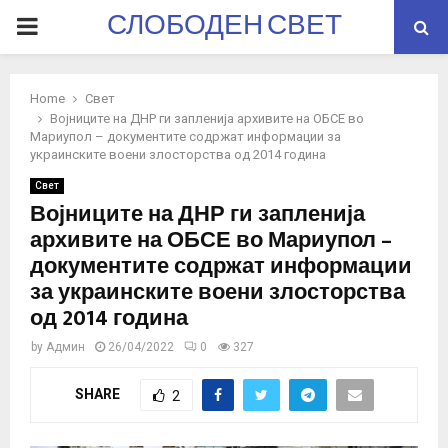
СЛОБОДЕН СВЕТ
PRIMARY
MENU
Home
Свет
Војниците на ДНР ги запленија архивите на ОБСЕ во
Мариупол – документите содржат информации за
украинските воени злосторства од 2014 година
Свет
Војниците на ДНР ги запленија
архивите на ОБСЕ во Мариупол –
документите содржат информации
за украинските воени злосторства
од 2014 година
by
Админ
26/04/2022
0
327
SHARE
2