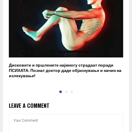
Дисковите и пршлените најмногу страдаат поради
З
ПСИХАТА: Познат доктор даде објаснување и начин на
в
излекување!
ф
LEAVE A COMMENT