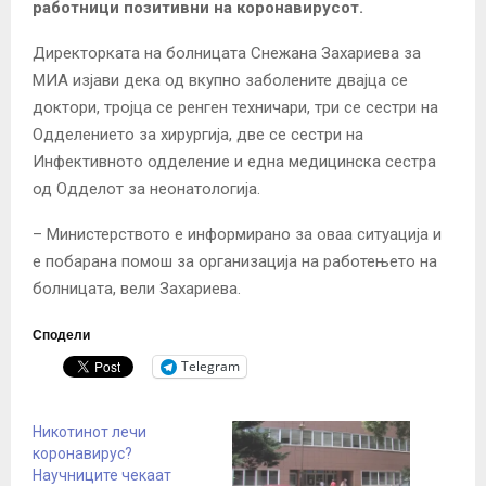
работници позитивни на коронавирусот.
Директорката на болницата Снежана Захариева за
МИА изјави дека од вкупно заболените двајца се
доктори, тројца се ренген техничари, три се сестри на
Одделението за хирургија, две се сестри на
Инфективното одделение и една медицинска сестра
од Одделот за неонатологија.
– Министерството е информирано за оваа ситуација и
е побарана помош за организација на работењето на
болницата, вели Захариева.
Сподели
Telegram
Никотинот лечи
коронавирус?
Научниците чекаат