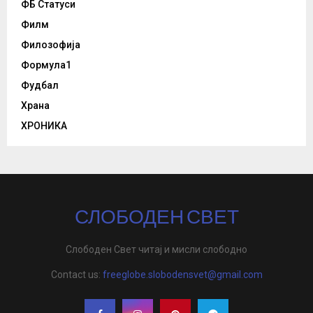
ФБ Статуси
Филм
Филозофија
Формула1
Фудбал
Храна
ХРОНИКА
СЛОБОДЕН СВЕТ
Слободен Свет читај и мисли слободно
Contact us:
freeglobe.slobodensvet@gmail.com