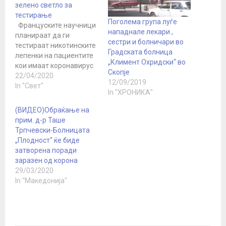
зелено светло за
тестирање
Поголема група луѓе
Француските научници
нападнале лекари ,
планираат да ги
сестри и болничари во
тестираат никотинските
Градската болница
лепенки на пациентите
„Климент Охридски“ во
кои имаат коронавирус
Скопје
и на здравствените
22/04/2020
12/09/2019
работници на „првата
In "Свет"
In "ХРОНИКА"
борбена линија“ откако
една студија открила
(ВИДЕО)Обраќање на
дека пушачите може да
прим. д-р Таше
бидат многу помалку
Трпчевски-Болницата
изложени на ризик од
„Плодност“ ќе биде
заразување со вирусот.
затворена поради
Студијата во големата
заразен од корона
париска болница
29/03/2020
сугерира дека
In "Македонија"
супстанциите во
тутунот…