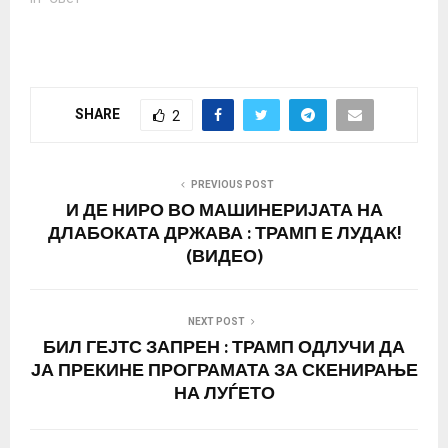
потписи од загрижените
граѓани, што е речиси
трипати повеќе од
бројот потребен за да се
добие одговор од
SHARE
2
Белата куќа. Бидејќи
петицијата е стара само
десет дена, таа може да
достигне половина…
PREVIOUS POST
И ДЕ НИРО ВО МАШИНЕРИЈАТА НА
ДЛАБОКАТА ДРЖАВА : ТРАМП Е ЛУДАК!
(ВИДЕО)
NEXT POST
БИЛ ГЕЈТС ЗАПРЕН : ТРАМП ОДЛУЧИ ДА
ЈА ПРЕКИНЕ ПРОГРАМАТА ЗА СКЕНИРАЊЕ
НА ЛУЃЕТО