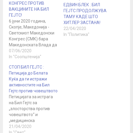
КОНГРЕС ПРОТИВ
ЕДВИН БЛЕК : БИЛ
ВАКЦИНИТЕ НА БИЛ
ГЕЈТС ПРОДОЛЖУВА
ГЕЈТС!
ТАМУ КАДЕ ШТО
6 јуни 2020 година,
ХИТЛЕР ЗАСТАНА!
Скопје, Македонија -
22/04/2020
Светскиот Македонски
In "Политика"
Конгрес (СМК) бара
Македонската Влада да
ја отфрли апликацијата
07/06/2020
за пристапување на
In "Соопштенија"
државата Македонија
СТОП БИЛ ГЕЈТС :
во Иницијативата за
Петиција до Белата
унапредување на
Куќа да ги истражи
примарната
активностите на Бил
здравствена заштита,
Гејтс против човештвото
основана во 2015
Петицијата за истрага
година од Фондацијата
на Бил Гејтс за
Бил и Мелинда Гејтс и
„злосторства против
Светската здравствена
човештвото“ и
организација (СЗО).
„медицинска
СМК смета дека
злоупотреба“ се здоби
21/04/2020
Македонија…
со неверојатни 289.000
In "Свет"