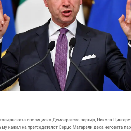
талијанската опозициска Демократска партија, Никола Цингарет
 му кажал на претседателот Серџо Матарели дека неговата парт