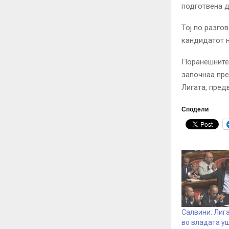
подготвена 
Тој по разго
кандидатот н
Поранешните 
започнаа пре
Лигата, пред
Сподели
Салвини: Лига
во владата у