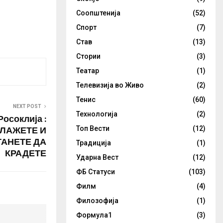
Соопштенија
(52)
Спорт
(7)
Став
(13)
Стории
(3)
Театар
(1)
Телевизија во Живо
(2)
Тенис
(60)
NEXT POST
Технологија
(2)
Росоклија :
 ЛАЖЕТЕ И
Топ Вести
(12)
АНЕТЕ ДА
Традиција
(1)
КРАДЕТЕ
Ударна Вест
(12)
ФБ Статуси
(103)
Филм
(4)
Филозофија
(1)
Формула1
(3)