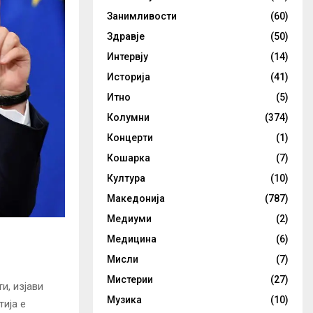
Занимливости
(60)
Здравје
(50)
Интервју
(14)
Историја
(41)
Итно
(5)
Колумни
(374)
Концерти
(1)
Кошарка
(7)
Култура
(10)
Македонија
(787)
Медиуми
(2)
Медицина
(6)
Мисли
(7)
Мистерии
(27)
и, изјави
Музика
(10)
ија е