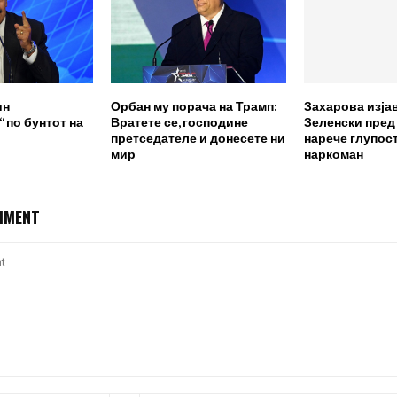
ин
Орбан му порача на Трамп:
Захарова изја
 по бунтот на
Вратете се, господине
Зеленски пред
претседателе и донесете ни
нарече глупост
мир
наркоман
MMENT