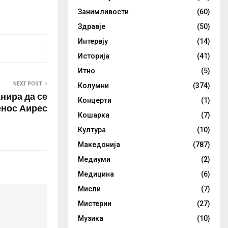
Занимливости
(60)
Здравје
(50)
Интервју
(14)
Историја
(41)
Итно
(5)
NEXT POST
Колумни
(374)
нира да се
Концерти
(1)
енос Аирес
Кошарка
(7)
Култура
(10)
Македонија
(787)
Медиуми
(2)
Медицина
(6)
Мисли
(7)
Мистерии
(27)
Музика
(10)