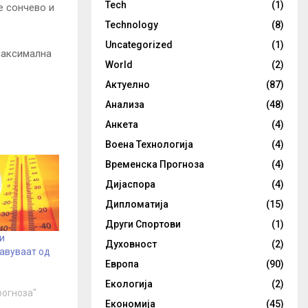
Tech
(1)
е сончево и
Technology
(8)
Uncategorized
(1)
 максимална
World
(2)
Актуелно
(87)
Анализа
(48)
Анкета
(4)
Воена Технологија
(4)
Временска Прогноза
(4)
Дијаспора
(4)
Дипломатија
(15)
Други Спортови
(1)
и
Духовност
(2)
авуваат од
Европа
(90)
Екологија
(2)
рогноза"
Економија
(45)