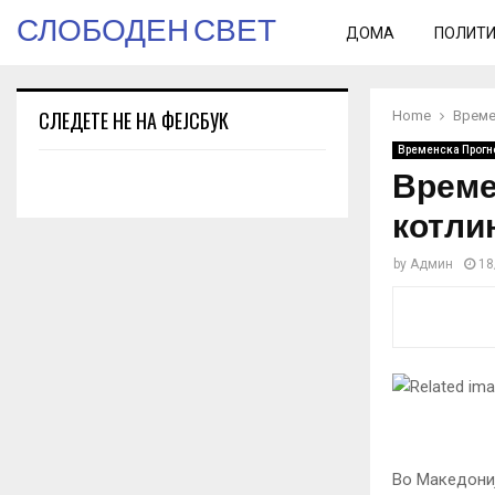
СЛОБОДЕН СВЕТ
ДОМА
ПОЛИТ
СЛЕДЕТЕ НЕ НА ФЕЈСБУК
Home
Време
Временска Прогн
Време
котли
by
Админ
18
Во Македониј