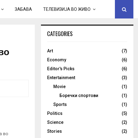
ЗАБАВА
ТЕЛЕВИЗИЈА ВО ЖИВО
CATEGORIES
во
Art
(7)
Economy
(6)
Editor's Picks
(6)
Entertainment
(3)
Movie
(1)
Боречки спортови
(1)
Sports
(1)
Politics
(5)
Science
(2)
Stories
(2)
а во