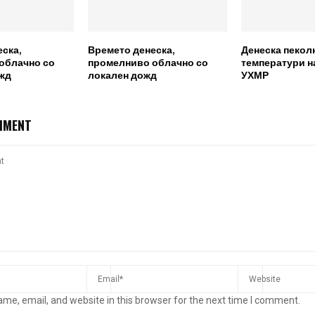
ска,
Времето денеска,
Денеска пекол
облачно со
промелниво облачно со
температури н
жд
локален дожд
УХМР
MMENT
me, email, and website in this browser for the next time I comment.