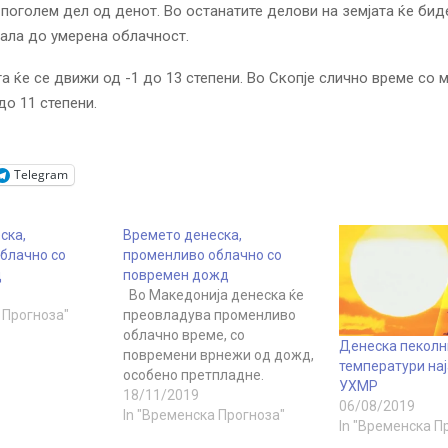
 поголем дел од денот. Во останатите делови на земјата ќе бид
ала до умерена облачност.
а ќе се движи од -1 до 13 степени. Во Скопје слично време со
до 11 степени.
Telegram
ска,
Времето денеска,
блачно со
променливо облачно со
д
повремен дожд
Во Македонија денеска ќе
 Прогноза"
преовладува променливо
облачно време, со
Денеска пеколн
повремени врнежи од дожд,
температури нај
особено претпладне.
УХМР
Попладне облачноста ќе се
18/11/2019
06/08/2019
намали и ќе дува слаб ветер
In "Временска Прогноза"
In "Временска П
од јужен правец.