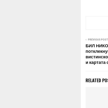
PREVIOUS POST
БИЛ НИКО
потклекнув
вистинско
и картата 
RELATED PO