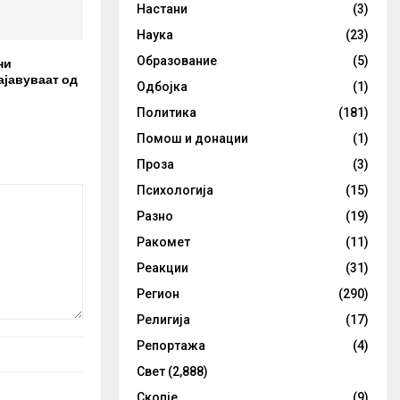
Настани
(3)
Наука
(23)
Образование
(5)
ни
ајавуваат од
Одбојка
(1)
Политика
(181)
Помош и донации
(1)
Проза
(3)
Психологија
(15)
Разно
(19)
Ракомет
(11)
Реакции
(31)
Регион
(290)
Религија
(17)
Репортажа
(4)
Свет
(2,888)
Скопје
(9)