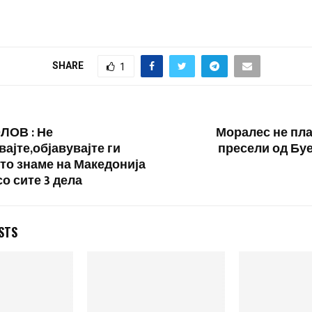
Максималната температура
ќе достигне до 18 степени.
Во Скопје ќе има слично
време, со максимална
температура до 16 степени.
SHARE
1
ЛОВ : Не
Моралес не пла
ајте,објавувајте ги
пресели од Бу
то знаме на Македонија
со сите 3 дела
STS