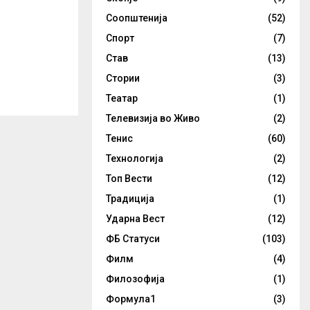
Соопштенија
(52)
Спорт
(7)
Став
(13)
Стории
(3)
Театар
(1)
Телевизија во Живо
(2)
Тенис
(60)
Технологија
(2)
Топ Вести
(12)
Традиција
(1)
Ударна Вест
(12)
ФБ Статуси
(103)
Филм
(4)
Филозофија
(1)
Формула1
(3)