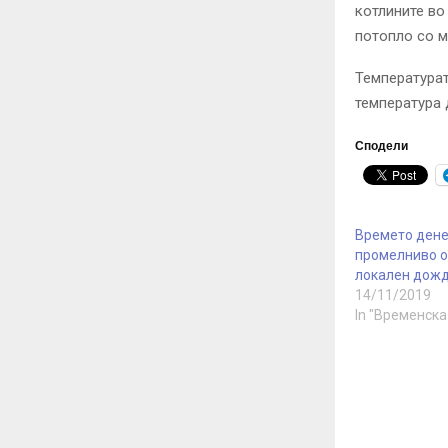
котлините во
потопло со м
Температурат
температура 
Сподели
Времето дене
промелниво о
локален дож
14/11/2019
In "Временска