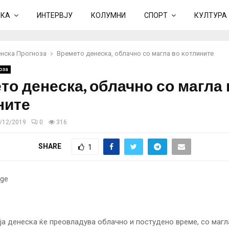
ИКА
ИНТЕРВЈУ
КОЛУМНИ
СПОРТ
КУЛТУРА
нска Прогноза
Времето денеска, облачно со магла во котлините
оза
то денеска, облачно со магла 
ните
/12/2019
0
316
SHARE
1
а денеска ќе преовладува облачно и постудено време, со магл