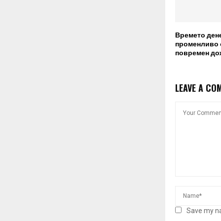
Времето дене
променливо 
повремен до
LEAVE A CO
Save my na