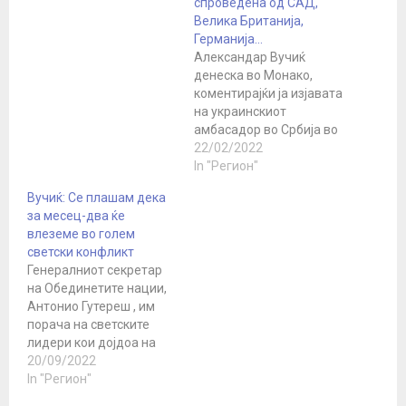
спроведена од САД,
Велика Британија,
Германија…
Александар Вучиќ
денеска во Монако,
коментирајќи ја изјавата
на украинскиот
амбасадор во Србија во
заминување, во која тој
22/02/2022
побара појасна позиција
In "Регион"
на Србија за последните
Вучиќ: Се плашам дека
настани во Украина,
за месец-два ќе
изјави дека ќе ги
влеземе во голем
прифати неговите
светски конфликт
барања откако ќе го
Генералниот секретар
повика својот
на Обединетите нации,
претседател,
Антонио Гутереш , им
Володимир Зеленски да
порача на светските
ја осуди агресијата врз
лидери кои дојдоа на
Србија спроведена…
77та сесија на
20/09/2022
Генералното собрание
In "Регион"
на ОН дека земјите се