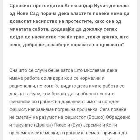
Српскиот претседател Александар Вучиќ денеска
од Нови Сад порача дека властите повеќе нема да
дозволат насилство на протестите, како она од
минатата сабота, додавајќи да доколку сепак
дојде до насилство тоа ќе трае „толку кратко, што
секој добро ќе ја разбере пораката на државата”.
Она што се случи беше затоа што мислевме дека
имаме работа со лидери кои се нормални и
рационални, но кога ќе видите дека имате работа со
двајца тајкуни, кои брзаат да ги обноват своите
финансии со грабеж на државниот имот и со еден
фашист, направивме погрешна проценка. Сега повеќе
не сметам на разумот на фашистот (Бошко) Обрадовиќ
и тајкуните (Драган) Ѓилас и (Вук) Јеремиќ и ќе ги
преземеме сите мерки, а граѓаните немаат причина да