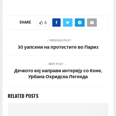
„заробени во огромна
глобална дисфункција“
и не се подготвени да се
соочат со водечките
SHARE
0
предизвици кои ја
загрозуваат иднината
на човештвото и
судбината на…
PREVIOUS POST
30 уапсени на протестите во Париз
NEXT POST
Дечкото кој направи интервју со Коне,
Урбана Охридска Легенда
RELATED POSTS