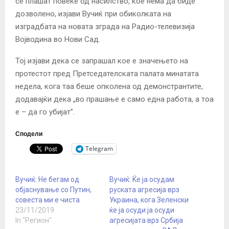
се плашат повеќе од насилство, кое нема да биде
дозволено, изјави Вучиќ при обиколката на
изградбата на новата зграда на Радио-телевизија
Војводина во Нови Сад.
Тој изјави дека се запрашал кое е значењето на
протестот пред Претседателската палата минатата
недела, кога таа беше опколена од демонстрантите,
додавајќи дека „во прашање е само една работа, а тоа
е – да го убијат”.
Сподели
Telegram
Вучиќ: Не бегам од
Вучиќ: Ќе ја осудам
објаснување со Путин,
руската агресија врз
совеста ми е чиста
Украина, кога Зеленски
23/11/2019
ќе ја осуди ја осуди
In "Регион"
агресијата врз Србија