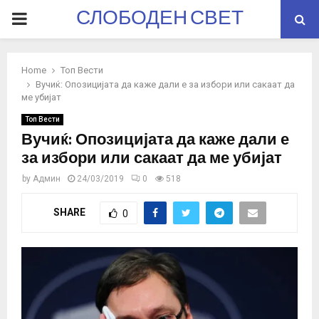
СЛОБОДЕН СВЕТ
PRIMARY
MENU
Home
Топ Вести
Вучиќ: Опозицијата да каже дали е за избори или сакаат да
ме убијат
Топ Вести
Вучиќ: Опозицијата да каже дали е
за избори или сакаат да ме убијат
by
Админ
24/03/2019
0
518
SHARE
0