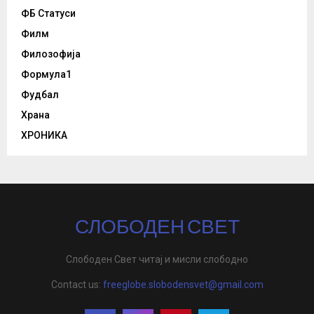
ФБ Статуси
Филм
Филозофија
Формула1
Фудбал
Храна
ХРОНИКА
СЛОБОДЕН СВЕТ
Слободен Свет читај и мисли слободно
Contact us:
freeglobe.slobodensvet@gmail.com