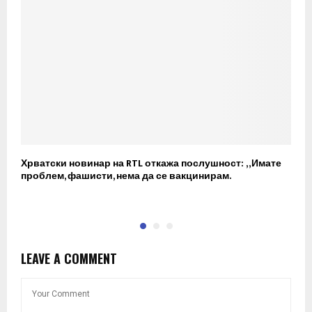
Хрватски новинар на RTL откажа послушност: „Имате
Т
проблем, фашисти, нема да се вакцинирам.
в
м
LEAVE A COMMENT