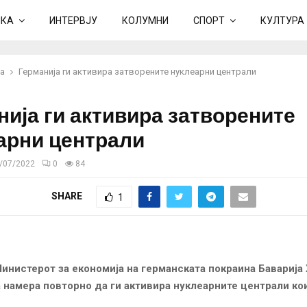
ИКА
ИНТЕРВЈУ
КОЛУМНИ
СПОРТ
КУЛТУРА
а
Германија ги активира затворените нуклеарни централи
нија ги активира затворените
арни централи
/07/2022
0
84
SHARE
1
Министерот за економија на германската покраина Баварија
 намера повторно да ги активира нуклеарните централи ко