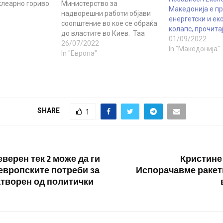
клеарно гориво
Министерство за
Македонија е п
браната на
надворешни работи објави
енергетски и ек
т претседател
соопштение во кое се обраќа
колапс, прочита
увоз на руска
до властите во Киев. Таа
01/09/2022
други
наведува дека ситуацијата
26/07/2022
In "Македонија"
роизводи за
во нуклеарната централа
In "Европа"
 во вторникот,
Запорожје, најголемата во
забрана за…
Европа, предизвикува
зголемена загриженост.
Захарова тврди дека
таквата ситуација била
SHARE
1
„ескалирана од украинските
власти“ наведувајќи дека
Киев „шири дезинформации
за наводното влијание на…
верен тек 2 може да ги
Кристине
европските потреби за
Испорачавме раке
затворен од политички