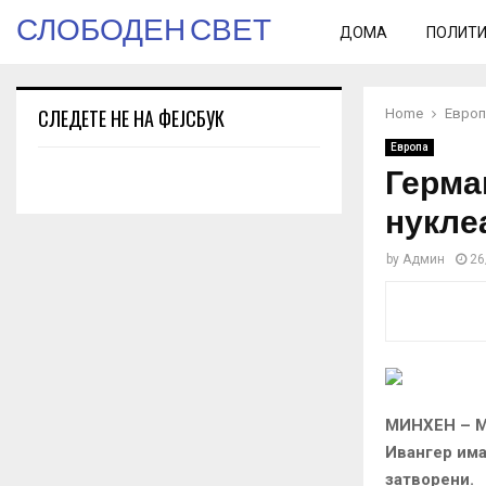
СЛОБОДЕН СВЕТ
ДОМА
ПОЛИТ
СЛЕДЕТЕ НЕ НА ФЕЈСБУК
Home
Европ
Европа
Герма
нукле
by
Админ
26
МИНХЕН
– 
Ивангер има
затворени.