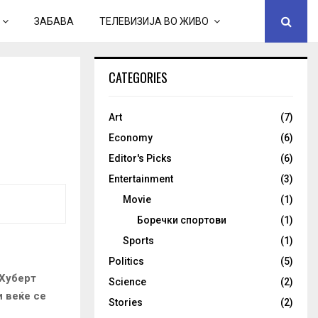
ЗАБАВА
ТЕЛЕВИЗИЈА ВО ЖИВО
CATEGORIES
Art
(7)
Economy
(6)
Editor's Picks
(6)
Entertainment
(3)
Movie
(1)
Боречки спортови
(1)
Sports
(1)
Politics
(5)
 Хуберт
Science
(2)
и веќе се
Stories
(2)