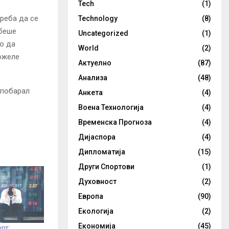
Tech
(1)
треба да се
Technology
(8)
 беше
Uncategorized
(1)
ло да
World
(2)
можеле
Актуелно
(87)
Анализа
(48)
 побарал
Анкета
(4)
Воена Технологија
(4)
Временска Прогноза
(4)
Дијаспора
(4)
Дипломатија
(15)
Други Спортови
(1)
Духовност
(2)
Европа
(90)
Екологија
(2)
Економија
(45)
рт: