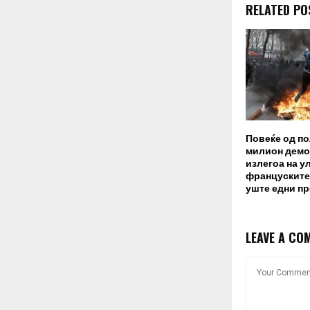
RELATED PO
Повеќе од п
милион демо
излегоа на у
француските
уште едни п
LEAVE A CO