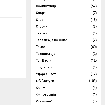
Соопштенија
(52)
Спорт
(7)
Став
(13)
Стории
(3)
Театар
(1)
Телевизија во Живо
(2)
Тенис
(60)
Технологија
(2)
Топ Вести
(12)
Традиција
(1)
Ударна Вест
(12)
ФБ Статуси
(103)
Филм
(4)
Филозофија
(1)
Формула1
(3)