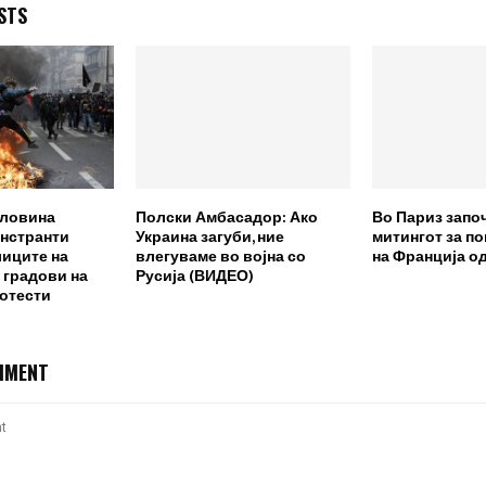
STS
оловина
Полски Амбасадор: Ако
Во Париз запо
нстранти
Украина загуби, ние
митингот за п
лиците на
влегуваме во војна со
на Франција о
 градови на
Русија (ВИДЕО)
ротести
MMENT