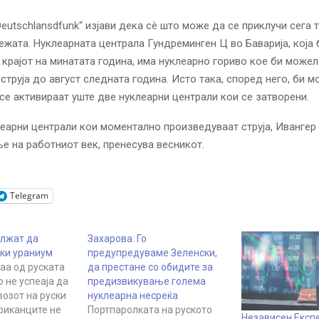
Deutschlansdfunk“ изјави дека сè што може да се приклучи сега 
ежата. Нуклеарната централа Гундреминген Ц во Баварија, која
 крајот на минатата година, има нуклеарно гориво кое би може
струја до август следната година. Исто така, според него, би 
се активираат уште две нуклеарни централи кои се затворени.
леарни централи кои моментално произведуваат струја, Ивангер
 на работниот век, пренесува весникот.
Telegram
лжат да
Захарова: Го
ски ураниум
предупредуваме Зеленски,
аа од руската
да престане со обидите за
о не успеаја да
предизвикување голема
возот на руски
нуклеарна несреќа
риканците не
Портпаролката на руското
Независен Експе