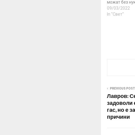
можат без ну
од Русија. За
09/03/2022
американскио
In "Свет"
Џо Бајден за 
нафта, гас и 
енергетски п
САД, објавена
не вклучува 
PREVIOUS POST
Лавров: Се
задоволи 
гас, но е 
причини