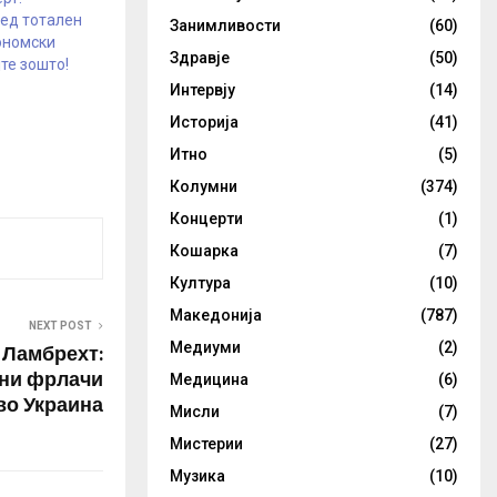
ред тотален
Занимливости
(60)
ономски
Здравје
(50)
јте зошто!
Интервју
(14)
Историја
(41)
Итно
(5)
Колумни
(374)
Концерти
(1)
Кошарка
(7)
Култура
(10)
Македонија
(787)
NEXT POST
 Ламбрехт:
Медиуми
(2)
тни фрлачи
Медицина
(6)
во Украина
Мисли
(7)
Мистерии
(27)
Музика
(10)