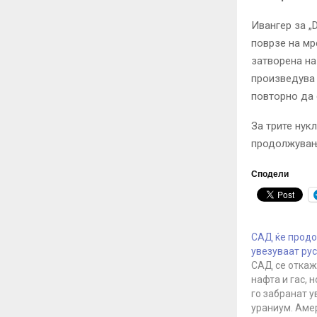
Ивангер за „
поврзе на мр
затворена на
произведува 
повторно да 
За трите нук
продолжување
Сподели
САД ќе продо
увезуваат ру
САД се откаж
нафта и гас, н
го забранат у
ураниум. Аме