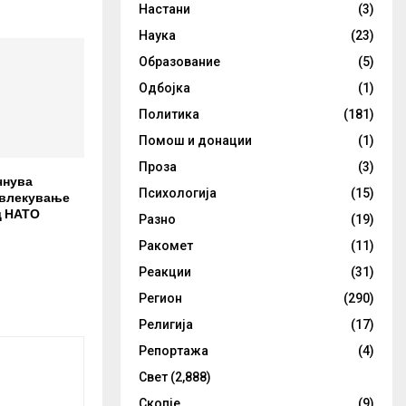
Настани
(3)
Наука
(23)
Образование
(5)
Одбојка
(1)
Политика
(181)
Помош и донации
(1)
Проза
(3)
чнува
Психологија
(15)
овлекување
д НАТО
Разно
(19)
Ракомет
(11)
Реакции
(31)
Регион
(290)
Религија
(17)
Репортажа
(4)
Свет
(2,888)
Скопје
(9)