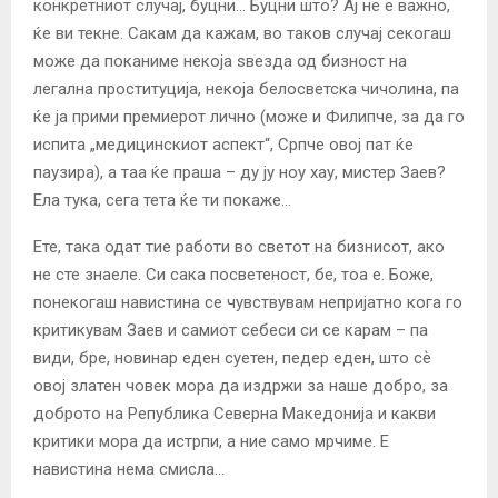
конкретниот случај, буцни… Буцни што? Ај не е важно,
ќе ви текне. Сакам да кажам, во таков случај секогаш
може да поканиме некоја ѕвезда од бизност на
легална проституција, некоја белосветска чичолина, па
ќе ја прими премиерот лично (може и Филипче, за да го
испита „медицинскиот аспект“, Српче овој пат ќе
паузира), а таа ќе праша – ду ју ноу хау, мистер Заев?
Ела тука, сега тета ќе ти покаже…
Ете, така одат тие работи во светот на бизнисот, ако
не сте знаеле. Си сака посветеност, бе, тоа е. Боже,
понекогаш навистина се чувствувам непријатно кога го
критикувам Заев и самиот себеси си се карам – па
види, бре, новинар еден суетен, педер еден, што сѐ
овој златен човек мора да издржи за наше добро, за
доброто на Република Северна Македонија и какви
критики мора да истрпи, а ние само мрчиме. Е
навистина нема смисла…