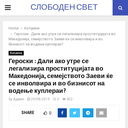
СЛОБОДЕН СВЕТ
PRIMARY
MENU
Home
Колумни
Героски : Дали ако утре се легализира проституцијата во
Македонија, семејството Заеви ќе се инволвира и во
бизнисот на водење куплераи?
Колумни
Героски : Дали ако утре се
легализира проституцијата во
Македонија, семејството Заеви ќе
се инволвира и во бизнисот на
водење куплераи?
by
Админ
29/08/2019
0
452
SHARE
0