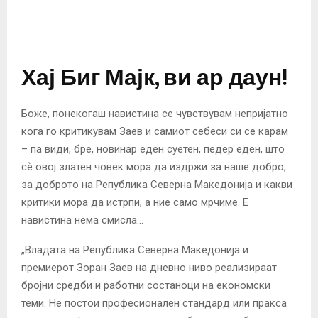
Хај Биг Мајк, ви ар даун!
Боже, понекогаш навистина се чувствувам непријатно
кога го критикувам Заев и самиот себеси си се карам
– па види, бре, новинар еден суетен, педер еден, што
сѐ овој златен човек мора да издржи за наше добро,
за доброто на Република Северна Македонија и какви
критики мора да истрпи, а ние само мрчиме. Е
навистина нема смисла…
„Владата на Република Северна Македонија и
премиерот Зоран Заев на дневно ниво реализираат
бројни средби и работни состаноци на економски
теми. Не постои професионален стандард или пракса