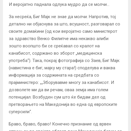
И веројатно паднала одлука мудро да се молчи…
За несреќа, Биг Мајк не знае да молчи. Напротив, тој
детално ни објаснува за што, всушност, разговарал со
своите домаќини (од кои веројатно само министерот
за здравство Венко Филипче има некакво алиби
зошто воопшто би се среќавал со кралот на
канабисот, содржано во зборот „медицинска
употреба“). Така, покрај фотографија со Заев, Биг Мајк
(навистина е биг, мајку му стара!) споделува и ваква
информација за содржината на средбата со
прајминистеро: „„Зборувавме многу за канабисот. И
дозволете ми да ви речам, оваа земја има голем
потенцијал. Возбуден сум што ќе бидам дел од
претворањето на Македонија во една од европските
суперсили“.
Браво, браво, браво! Конечно признание од врвен