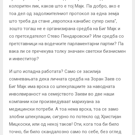
колоритен лик, каков што е тој Мајк. Па добро, ако е
тоа дел од задолжителниот протокол за една земја
што треба да стане „европска канабис супер сила“,
зошто тогаш не е организирана средба на Биг Мајк и
со претседателот Стево Пендаровски? Или средба со
претставници на водечките парламентарни партии? Па
вака ли се пречекува толку значаен светски бизнисмен
и инвеститор?
И што испадна работата? Само се засилија
сомневањата дека личната средба на Зоран Заев со
Биг Мајк има врска со шпекулациите за наводната
инволвираност на семејството Заеви во две наши
компании кои произведуваат марихуана за
медицински потреби. А тоа нема врска, тоа се замо
злобни шпекулации, сигурно по потекло од Христијан
Мицкоски, или од некој таков! Оти, кога тоа би било
точно, би било скандалозно само по себе, без оглед