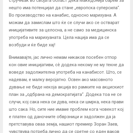
стручњак во својата област дека Македонија барем за
нешто има потенцијал да стане „европска суперсила“.
Во производство на канабис, односно марихуана. А
можам да замислам што ќе се случи ако се остварат
иницијативите за целосна, а не само за медицинска
употреба на марихуаната. Цела нација има да се
возбуди и ќе биде хај!
Внимавајте, јас лично немам никаков посебен отпор
кон овие иницијативи, сѐ додека некому не му текне да
воведе задолжителна употреба на канабисот. Што, се
надевам, е малку веројатно. Освен ако масовното
дување не биде некоја акција во рамките на акцискиот
план за „одбрана на демократијата“. Додека тоа не се
случи, кој сака нека си дува, нека си шмрка, нека прави
што сака. Но, сите ние имаме проблем кога човекот кој
е платен од даночните обврзници и задолжен да ја
претставува оваа земја, нашиот премиер Зоран Заев,
чувствува потреба лично да се сретне со еден ваков