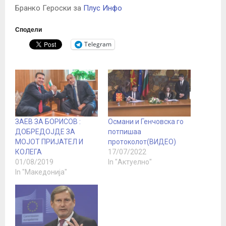
Бранко Героски за
Плус Инфо
Сподели
Telegram
ЗАЕВ ЗА БОРИСОВ :
Османи и Генчовска го
ДОБРЕДОЈДЕ ЗА
потпишаа
МОЈОТ ПРИЈАТЕЛ И
протоколот(ВИДЕО)
КОЛЕГА
17/07/2022
01/08/2019
In "Актуелно"
In "Македонија"