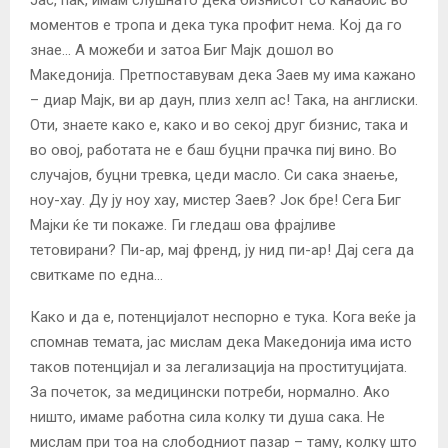
моментов е тропа и дека тука профит нема. Кој да го
знае… А можеби и затоа Биг Мајк дошол во
Македонија. Претпоставувам дека Заев му има кажано
– диар Мајк, ви ар даун, плиз хелп ас! Така, на англиски.
Оти, знаете како е, како и во секој друг бизнис, така и
во овој, работата не е баш буцни прачка пиј вино. Во
случајов, буцни тревка, цеди масло. Си сака знаење,
ноу-хау. Ду ју ноу хау, мистер Заев? Јок бре! Сега Биг
Мајки ќе ти покаже. Ги гледаш ова фрајливе
тетовирани? Пи-ар, мај френд, ју нид пи-ар! Дај сега да
свиткаме по една…
Како и да е, потенцијалот неспорно е тука. Кога веќе ја
спомнав темата, јас мислам дека Македонија има исто
таков потенцијал и за легализација на проституцијата.
За почеток, за медицински потреби, нормално. Ако
ништо, имаме работна сила колку ти душа сака. Не
мислам при тоа на слободниот пазар – таму, колку што