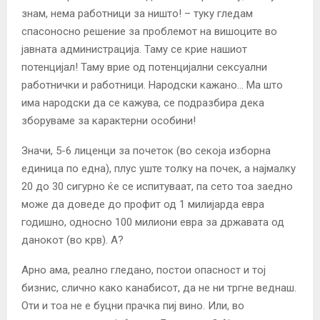
знам, нема работници за ништо! – туку гледам
спасоносно решение за проблемот на вишоците во
јавната администрација. Таму се крие нашиот
потенцијал! Таму врие од потенцијални сексуални
работнички и работници. Народски кажано… Ма што
има народски да се кажува, се подразбира дека
зборуваме за карактерни особини!
Значи, 5-6 лиценци за почеток (во секоја изборна
единица по една), плус уште толку на почек, а најмалку
20 до 30 сигурно ќе се испитуваат, па сето тоа заедно
може да доведе до профит од 1 милијарда евра
годишно, односно 100 милиони евра за државата од
данокот (во крв). А?
Арно ама, реално гледано, постои опасност и тој
бизнис, слично како канабисот, да не ни тргне веднаш.
Оти и тоа не е буцни прачка пиј вино. Или, во