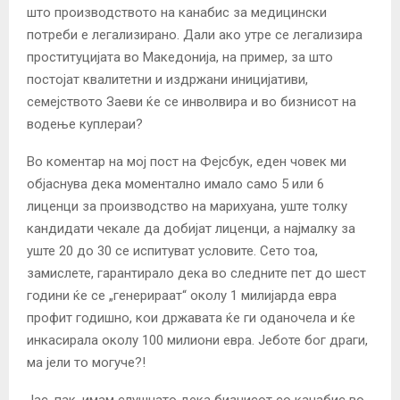
што производството на канабис за медицински
потреби е легализирано. Дали ако утре се легализира
проституцијата во Македонија, на пример, за што
постојат квалитетни и издржани иницијативи,
семејството Заеви ќе се инволвира и во бизнисот на
водење куплераи?
Во коментар на мој пост на Фејсбук, еден човек ми
објаснува дека моментално имало само 5 или 6
лиценци за производство на марихуана, уште толку
кандидати чекале да добијат лиценци, а најмалку за
уште 20 до 30 се испитуват условите. Сето тоа,
замислете, гарантирало дека во следните пет до шест
години ќе се „генерираат“ околу 1 милијарда евра
профит годишно, кои државата ќе ги оданочела и ќе
инкасирала околу 100 милиони евра. Јеботе бог драги,
ма јели то могуче?!
Јас, пак, имам слушнато дека бизнисот со канабис во