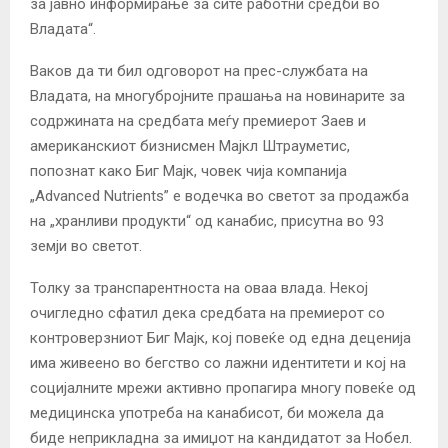
за јавно информирање за сите работни средби во
Владата“.
Ваков да ти бил одговорот на прес-службата на
Владата, на многубројните прашања на новинарите за
содржината на средбата меѓу премиерот Заев и
американскиот бизнисмен Мајкл Штрауметис,
попознат како Биг Мајк, човек чија компанија
„Advanced Nutrients” е водечка во светот за продажба
на „хранливи продукти“ од канабис, присутна во 93
земји во светот.
Толку за транспарентноста на оваа влада. Некој
очигледно сфатил дека средбата на премиерот со
контроверзниот Биг Мајк, кој повеќе од една деценија
има живеено во бегство со лажни идентитети и кој на
социјалните мрежи активно пропагира многу повеќе од
медицинска употреба на канабисот, би можела да
биде неприкладна за имиџот на кандидатот за Нобел.