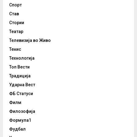
Спорт
Став
Стории
Театар
Телевизија во Живо
Тенис
Технологија
Топ Вести
Традиција
Ударна Вест
ФБ Статуси
Филм
Филозофија
Формула1
Фудбал