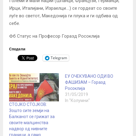
Големи и мали нации (Шпанци, Французи, Германци,
Ирци, Италијани, Израелци….) се гордеат со своите
луѓе во светот, Македонија ги плука и ги одбива од
себе.
Фб Статус на Професор Горазд Росоклија
Сподели
Telegram
ЕУ ОЧЕКУВАНО ОДИ ВО
ФАШИЗАМ – Горазд
Росоклија
31/05/2019
In "Колумни"
СТОЈКО СТОЈКОВ:
Зошто сите земји на
Балканот се грижат за
своите малцинства
надвор од нивните
граници, а само