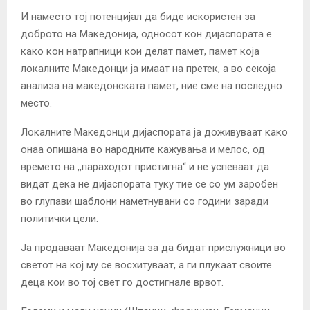
И наместо тој потенцијал да биде искористен за
доброто на Македонија, односот кон дијаспората е
како кон натрапници кои делат памет, памет која
локалните Македонци ја имаат на претек, а во секоја
анализа на македонската памет, ние сме на последно
место.
Локалните Македонци дијаспората ја доживуваат како
онаа опишана во народните кажувања и мелос, од
времето на ,,параходот пристигна“ и не успеваат да
видат дека не дијаспората туку тие се со ум заробен
во глупави шаблони наметнувани со години заради
политички цели.
Ја продаваат Македонија за да бидат прислужници во
светот на кој му се восхитуваат, а ги плукаат своите
деца кои во тој свет го достигнале врвот.