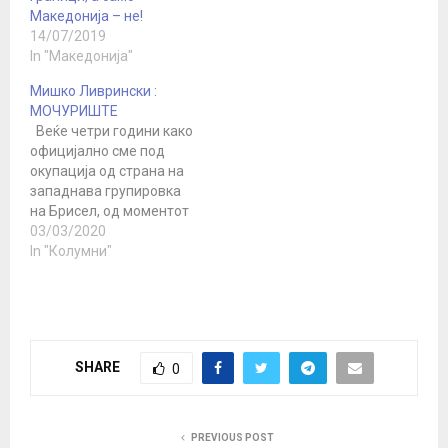
Македонија – не!
14/07/2019
In "Македонија"
Мишко Ливрински :
МОЧУРИШТЕ
Веќе четри години како
официјално сме под
окупација од страна на
западнава групировка
на Брисел, од моментот
кога ни ја инсталира
03/03/2020
квислиншката власт на
In "Колумни"
чело со црпнатиот Заев,
а со асистенција и
благослов на ДПСЕ,
бидејќи дечкиве си го
призна и го
SHARE
0
благословија црпко и
неговата дружина како
легално…
PREVIOUS POST