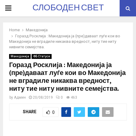
СЛОБОДЕН СВЕТ
PRIMARY
MENU
Home
Македонија
Горазд Росклија : Македонија ја (пре)даваат луѓе кои во
Македонија не вградиле никаква вредност, ниту тие ниту
нивните семејства.
Македонија
ФБ Статуси
Горазд Росклија : Македонија ја
(пре)даваат луѓе кои во Македонија
не вградиле никаква вредност,
ниту тие ниту нивните семејства.
by
Админ
20/08/2019
0
463
SHARE
0