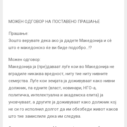
МОЖЕН ОДГОВОР НА ПОСТАВЕНО ПРАШАЊЕ
Прашање:
Зошто верувате дека ако ја дадете Македонија и сè
што е македонско ќе ви биде подобро…!?
Можен одговор:
Македонија ја (пре)даваат луѓе кои во Македонија не
вградиле никаква вредност, ниту тие ниту нивните
семејства. Луѓе кои земјата ја доживуваат како нивни
должник, па едните (власт, новинари, НГО-а,
политичка, интелектуална и академска елита) ја
уновчуваат, а другите ја доживуваат како должник кој
не си го исполнил долгот да им обезбеди живот каков
што тие замислиле дека им следува.