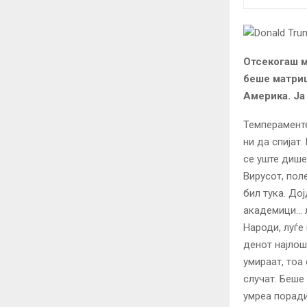
Отсекогаш м
беше матриц
Америка. Ја
Темпераменте
ни да спијат.
се уште дише
Вирусот, пол
бил тука. Дој
академици… л
Народи, луѓе
денот најлош
умираат, тоа
случат. Беше
умреа поради