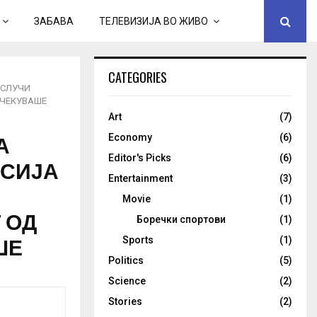
ЗАБАВА
ТЕЛЕВИЗИЈА ВО ЖИВО
CATEGORIES
 СЛУЧИ
ОЧЕКУВАШЕ
Art
(7)
А
Economy
(6)
Editor's Picks
(6)
УСИЈА
Entertainment
(3)
Movie
(1)
 ОД
Боречки спортови
(1)
ШЕ
Sports
(1)
Politics
(5)
Science
(2)
Stories
(2)