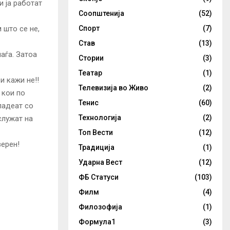
и ја работат
Соопштенија
(52)
 што се не,
Спорт
(7)
Став
(13)
паѓа. Затоа
Стории
(3)
Театар
(1)
и кажи не!!
Телевизија во Живо
(2)
 кои по
Тенис
(60)
владеат со
Технологија
(2)
служат на
Топ Вести
(12)
верен!
Традиција
(1)
Ударна Вест
(12)
ФБ Статуси
(103)
Филм
(4)
Филозофија
(1)
Формула1
(3)