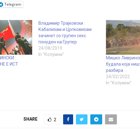
Telegram
Владимир Трајковски :
Кабализам и Црпковизам
зачинет со групен секс
понуден на Групер
24/08/2019
In "Колумни"
ИНСКИ :
Мишко Ливринск
НЕ Е ИСТ
будала која ниш
разбира
24/02/2022
In "Колумни"
SHARE
2