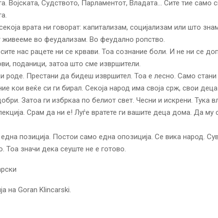
та. Војската, Судството, Парламентот, Владата… Сите тие само с
а.
секоја врата ни говорат: капитализам, социјализам или што знам
 живееме во феудализам. Во феудално ропство.
сите нас рацете ни се крвави. Тоа сознание боли. И не ни се до
ви, поданици, затоа што сме извршители.
и роде. Престани да бидеш извршител. Тоа е лесно. Само стани 
ние кои веќе си ги бирал. Секоја народ има своја срж, свои деца
добри. Затоа ги избркаа по белиот свет. Чесни и искрени. Тука 
лекција. Срам да ни е! Луѓе вратете ги вашите деца дома. Да му 
една позиција. Постои само една опозиција. Се вика народ. Су
о. Тоа значи дека сеуште не е готово.
арски