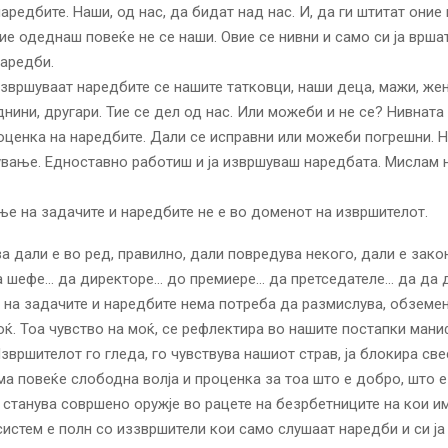
аредбите. Наши, од нас, да бидат над нас. И, да ги штитат оние 
ие одеднаш повеќе не се наши. Овие се нивни и само си ја врша
аредби.
извршуваат наредбите се нашите татковци, наши деца, мажи, жени
днини, другари. Тие се дел од нас. Или можеби и не се? Нивната
оценка на наредбите. Дали се исправни или можеби погрешни. 
вање. Едноставно работиш и ја извршуваш наредбата. Мислам 
е на задачите и наредбите не е во доменот на извршителот.
а дали е во ред, правилно, дали повредува некого, дали е зако
а шефе… да директоре… до премиере… да претседателе… да да д
на задачите и наредбите нема потреба да размислува, обземе
оќ. Тоа чувство на моќ, се рефлектира во нашите постапки ман
Извршителот го гледа, го чувствува нашиот страв, ја блокира све
ма повеќе слободна волја и проценка за тоа што е добро, што е
 станува совршено оружје во рацете на безрбетниците на кои и
истем е полн со иззвршители кои само слушаат наредби и си ја