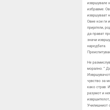
извршувале н
избравме. Ов
извршуваат н
Овие кои ги 
пријатели, ро
да прават пр
значи извршу
наредбата.
Преиспитувањ
Не размислув
морално. ” Д
Извршувачот 
чувство за м
како страв. 
разумот и не
извршителот,
Училишниот с