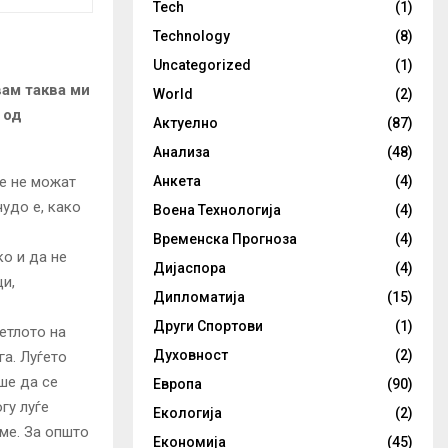
Tech
(1)
Technology
(8)
Uncategorized
(1)
вам таква ми
World
(2)
 од
Актуелно
(87)
Анализа
(48)
ве не можат
Анкета
(4)
чудо е, како
Воена Технологија
(4)
Временска Прогноза
(4)
ко и да не
Дијаспора
(4)
ци,
Дипломатија
(15)
Други Спортови
(1)
ветлото на
Духовност
(2)
га. Луѓето
ше да се
Европа
(90)
гу луѓе
Екологија
(2)
вме. За општо
Економија
(45)