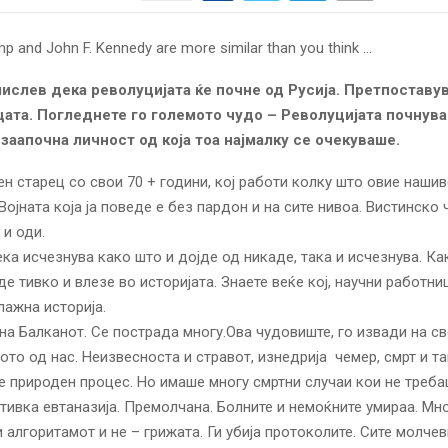
ислев дека револуцијата ќе почне од Русија. Претпоставу
ата. Погледнете го големото чудо – Револуцијата почнува
 заапочна личност од која тоа најмалку се очекуваше.
н старец со свои 70 + години, кој работи колку што овие наши
 Војната која ја поведе е без пардон и на сите нивоа. Вистинско 
 и оди.
ека исчезнува како што и дојде од никаде, така и исчезнува. Ка
де тивко и влезе во историјата. Знаете веќе кој, научни работни
ажна историја.
 на Балканот. Се пострада многу.Ова чудовиште, го извади на с
ото од нас. Неизвесноста и стравот, изнедрија чемер, смрт и та
 е природен процес. Но имаше многу смртни случаи кои не треба
 тивка евтаназија. Премолчана. Болните и немоќните умираа. Мно
 алгоритамот и не – грижата. Ги убија протоколите. Сите молче