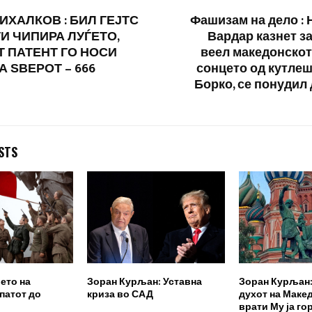
ИХАЛКОВ : БИЛ ГЕЈТС
Фашизам на дело : 
ГИ ЧИПИРА ЛУЃЕТО,
Вардар казнет за
 ПАТЕНТ ГО НОСИ
веел македонскот
А ЅВЕРОТ – 666
сонцето од кутлеш
Борко, се понудил 
STS
ето на
Зоран Курљан: Уставна
Зоран Курљан: 
 патот до
криза во САД
духот на Макед
врати Му jа го