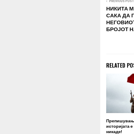
PREVIOUS POST
НИКИТА М
САКА ДА 
НЕГОВИОТ
БРОЈОТ Н
RELATED PO
Препишувањ
историјата е
никаде!