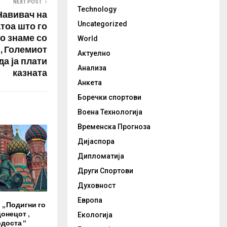
NEXT POST
Technology
Навивач на
тоа што го
Uncategorized
о знаме со
World
, Големиот
Актуелно
да ја плати
Анализа
казната
Анкета
Боречки спортови
Воена Технологија
Временска Прогноза
Дијаспора
Дипломатија
Други Спортови
Духовност
Европа
,, Подигни го
онецот ,
Екологија
рдоста “