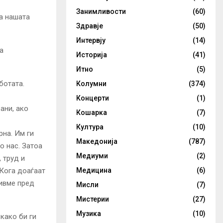
Занимливости
(60)
ва нашата
Здравје
(50)
Интервју
(14)
а
Историја
(41)
Итно
(5)
ботата.
Колумни
(374)
Концерти
(1)
рани, ако
Кошарка
(7)
Култура
(10)
рна. Им ги
Македонија
(787)
о нас. Затоа
Медиуми
(2)
 труд и
 Кога доаѓаат
Медицина
(6)
нивме пред
Мисли
(7)
Мистерии
(27)
Музика
(10)
 како би ги