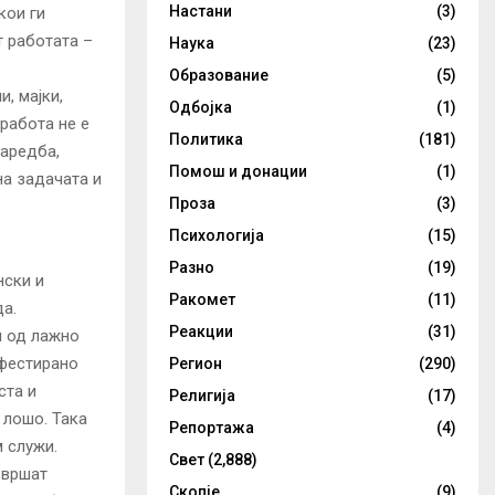
Настани
(3)
кои ги
т работата –
Наука
(23)
Образование
(5)
, мајки,
Одбојка
(1)
 работа не е
Политика
(181)
Наредба,
Помош и донации
(1)
на задачата и
Проза
(3)
Психологија
(15)
Разно
(19)
нски и
Ракомет
(11)
а.
Реакции
(31)
н од лажно
ифестирано
Регион
(290)
ста и
Религија
(17)
 лошо. Така
Репортажа
(4)
м служи.
Свет
(2,888)
 вршат
Скопје
(9)