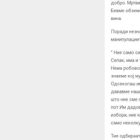
добро. Мртви
Бевме обземе
вина.
Поради незна
манипулациит
” Ние само си
Сепак, има и
Нема робовски
знаеме кој м
Одсекогаш им
дававме наши
што ние сме 
пот.Им дадов
избори, ние 
само неколку 
Тие одбираат