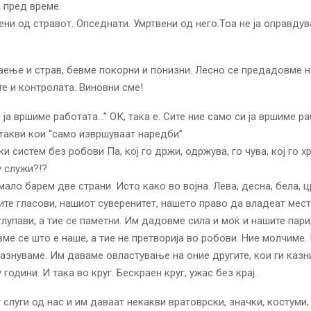
 пред време.
ни од стравот. Опседнати. Умртвени од него.Тоа не ја оправду
ење и страв, бевме покорни и понизни. Лесно се предадовме н
е и контролата. Виновни сме!
 ја вршиме работата…” ОК, така е. Сите ние само си ја вршиме ра
 такви кои “само извршуваат наредби”
 систем без робови Па, кој го држи, одржува, го чува, кој го х
у служи?!?
ало барем две страни. Исто како во војна. Лева, десна, бела, ц
те гласови, нашиот суверенитет, нашето право да владеат мест
глупави, а тие се паметни. Им дадовме сила и моќ и нашите пари,
ме се што е наше, а тие не претворија во робови. Ние молчиме.
казнуваме. Им даваме овластување на оние другите, кои ги каз
години. И така во круг. Бескраен круг, ужас без крај.
 слуги од нас и им даваат некакви вратоврски, значки, костуми,