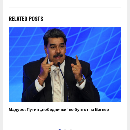
RELATED POSTS
Мадуро: Путин „победнички“ по бунтот на Вагнер
О
п