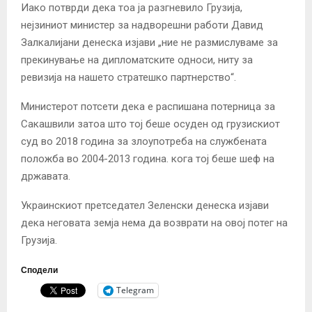
Иако потврди дека тоа ја разгневило Грузија,
нејзиниот министер за надворешни работи Давид
Залкалијани денеска изјави „ние не размислуваме за
прекинување на дипломатските односи, ниту за
ревизија на нашето стратешко партнерство“.
Министерот потсети дека е распишана потерница за
Сакашвили затоа што тој беше осуден од грузискиот
суд во 2018 година за злоупотреба на службената
положба во 2004-2013 година. кога тој беше шеф на
државата.
Украинскиот претседател Зеленски денеска изјави
дека неговата земја нема да возврати на овој потег на
Грузија.
Сподели
Telegram