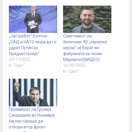
„Јастребот“ Болтон:
Советникот на
„САД и НАТО мора да го
Зеленски: 40 „еврејски
удрат Путин во
херои“ се борат во
Приднестровје“
фабриката за челик
29/11/2021
Мариупол(ВИДЕО)
In "Свет"
16/05/2022
In "Свет"
Премиерот на Грузија:
Сакашвили во Ноември
кај нас сакаше да
отвори втор фронт