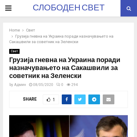
СЛОБОДЕН СВЕТ
PRIMARY
MENU
Home
Свет
Грузија гневна на Украина поради назначувањето на
Сакашвили за советник на Зеленски
Свет
Грузија гневна на Украина поради
назначувањето на Сакашвили за
советник на Зеленски
by
Админ
08/05/2020
0
294
SHARE
1