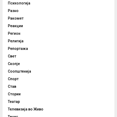
Психологија
Разно
Ракомет
Реакции
Регион
Религија
Репортажа
Свет
Скопје
Соопштенија
Спорт
Став
Стории
Театар
Телевизија во Живо
Тенис