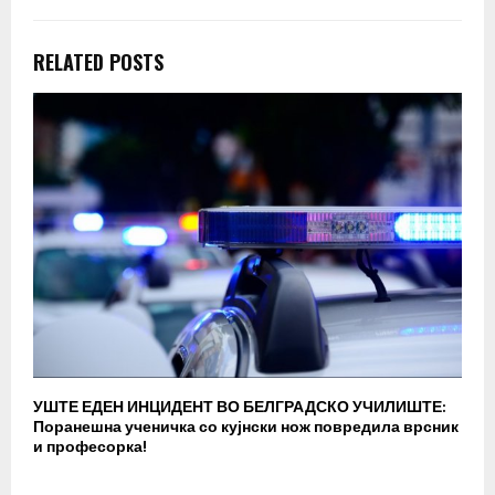
RELATED POSTS
УШТЕ ЕДЕН ИНЦИДЕНТ ВО БЕЛГРАДСКО УЧИЛИШТЕ:
В
Поранешна ученичка со кујнски нож повредила врсник
с
и професорка!
п