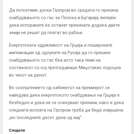
Да потсетиме, руски Газпром во средата го прекина
снабдувањето со гас за Полска и Бугарија, велејќи
дека испораките ќе останат прекинати додека двете
земји не решат да платат во рубљи.
Енергетската одржливост на Грција и пошироките
импликации од одлуките на Русија да го прекине
снабдувањето со гас беа исто така теми на
состанокот со кој претседаваше Мицотакис подоцна
во текот на денот.
Во соопштението од кабинетот на премиерот се
наведува дека енергетското снабдување на Грција е
безбедно и дека не се очекуваат прекини, како и дека
следната исплата на Гаспром треба да биде извршена
„во последните десет дена од мај“.
Сподели