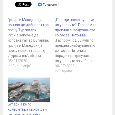
Telegram
Грција и Македонија
„Поради прекршување
почнаа да добиваат гас
на условите“: Гаспром го
преку Турски тек
прекина снабдувањето
Русија започна да
со гас за Летонија
испраќа гас во Бугарија,
„Гаспром“ од 30 јули го
Грција и Македонија
прекина снабдувањето
преку новиот гасовод
со гас за Летонија
„Турски тек", објави
поради прекршување
Булгартрансгаз,
05/01/2020
на условите за избор на
наведувајќи дека ова е
In "Економија"
сино гориво, соопшти
30/07/2022
начин за намалување
компанијата. Во исто
In "Европа"
на снабдувањето преку
време, раководството
Украина. Како што јави
на главниот оператор за
дописникот на МИА од
гас на Латвија, Latvijas
Белград, Русија го гради
gāze, објави претходно
Турски тек и работи на
дека продолжува да
двојно зголемување на
увезува руски гас, но
Бугарија ќе го
капацитетот на
испораките не се вршат
комплетира својот дел
гасоводот…
директно, туку преку…
од Туркстрим пред