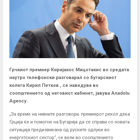
Грчкиот премиер Киријакос Мицотакис во средата
наутро телефонски разговарал со бугарскиот
колега Кирил Петков , се наведува во
соопштението од неговиот кабинет, јавува Anadolu
Agency.
„За време на нивните разговори, премиерот рекол дека
Грција ќе и помогне на Бугарија да се справи со новата
ситуација предизвикана од руските одлуки во
енергетскиот сектор“, се вели во соопштението.