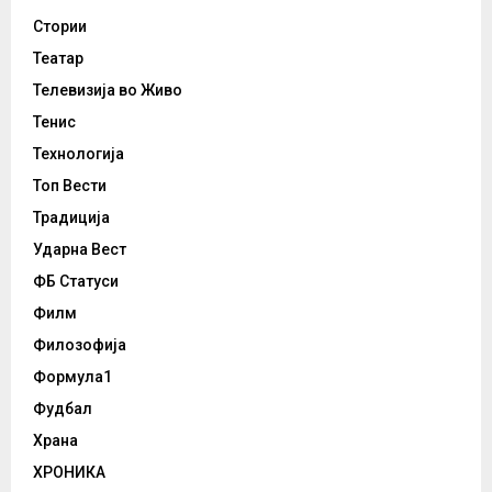
Стории
Театар
Телевизија во Живо
Тенис
Технологија
Топ Вести
Традиција
Ударна Вест
ФБ Статуси
Филм
Филозофија
Формула1
Фудбал
Храна
ХРОНИКА