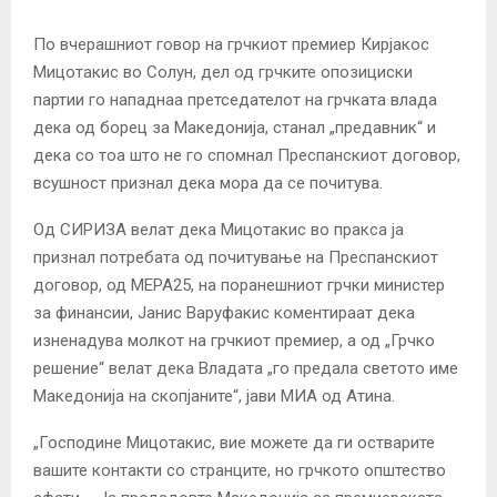
По вчерашниот говор на грчкиот премиер Кирјакос
Мицотакис во Солун, дел од грчките опозициски
партии го нападнаа претседателот на грчката влада
дека од борец за Македонија, станал „предавник“ и
дека со тоа што не го спомнал Преспанскиот договор,
всушност признал дека мора да се почитува.
Од СИРИЗА велат дека Мицотакис во пракса ја
признал потребата од почитување на Преспанскиот
договор, од МЕРА25, на поранешниот грчки министер
за финансии, Јанис Варуфакис коментираат дека
изненадува молкот на грчкиот премиер, а од „Грчко
решение“ велат дека Владата „го предала светото име
Македонија на скопјаните“, јави МИА од Атина.
„Господине Мицотакис, вие можете да ги остварите
вашите контакти со странците, но грчкото општество