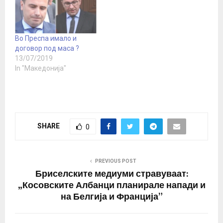
Во Преспа имало и
договор под маса ?
13/07/2019
In "Македонија"
SHARE
0
PREVIOUS POST
Бриселските медиуми стравуваат:
„Косовските Албанци планирале напади и
на Белгија и Франција”