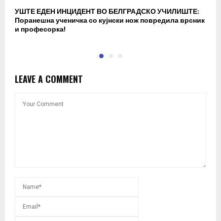
УШТЕ ЕДЕН ИНЦИДЕНТ ВО БЕЛГРАДСКО УЧИЛИШТЕ:
В
Поранешна ученичка со кујнски нож повредила врсник
с
и професорка!
п
LEAVE A COMMENT