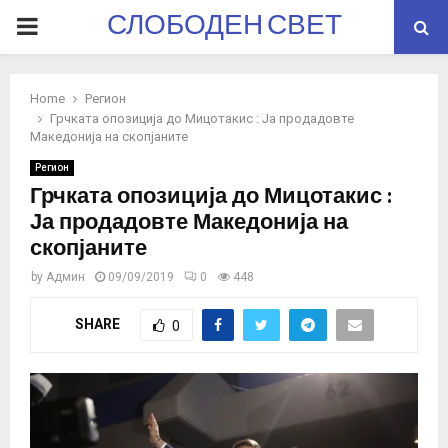
СЛОБОДЕН СВЕТ
PRIMARY
MENU
Home
Регион
Грчката опозиција до Мицотакис : Ја продадовте
Македонија на скопјаните
Регион
Грчката опозиција до Мицотакис :
Ја продадовте Македонија на
скопјаните
by
Админ
09/09/2019
0
448
SHARE
0