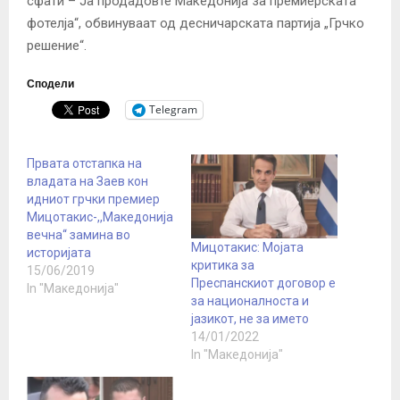
сфати – Ја продадовте Македонија за премиерската
фотелја“, обвинуваат од десничарската партија „Грчко
решение“.
Сподели
Telegram
Првата отстапка на
владата на Заев кон
идниот грчки премиер
Мицотакис-,,Македонија
вечна‘‘ замина во
Мицотакис: Мојата
историјата
критика за
15/06/2019
Преспанскиот договор е
In "Македонија"
за националноста и
јазикот, не за името
14/01/2022
In "Македонија"