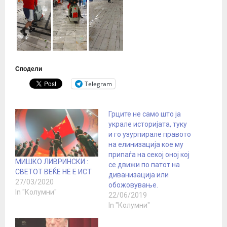
Сподели
Telegram
Грците не само што ја
украле историјата, туку
и го узурпирале правото
на елинизација кое му
припаѓа на секој оној кој
МИШКО ЛИВРИНСКИ :
се движи по патот на
СВЕТОТ ВЕЌЕ НЕ Е ИСТ
диванизација или
27/03/2020
обожовување.
In "Колумни"
22/06/2019
In "Колумни"