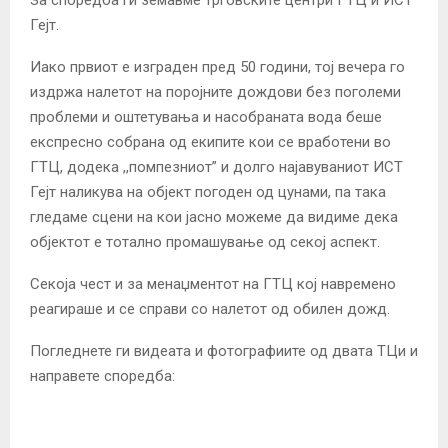
Гејт.
Иако првиот е изграден пред 50 години, тој вечера го
издржа налетот на поројните дождови без поголеми
проблеми и оштетувања и насобраната вода беше
експресно собрана од екипите кои се вработени во
ГТЦ, додека ,,помпезниот” и долго најавуваниот ИСТ
Гејт наликува на објект погоден од цунами, па така
гледаме сцени на кои јасно можеме да видиме дека
објектот е тотално промашување од секој аспект.
Секоја чест и за менаџментот на ГТЦ кој навремено
реагираше и се справи со налетот од обилен дожд.
Погледнете ги видеата и фотографиите од двата ТЦи и
направете споредба: