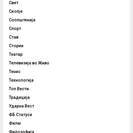
Свет
Скопје
Соопштенија
Спорт
Став
Стории
Театар
Телевизија во Живо
Тенис
Технологија
Топ Вести
Традиција
Ударна Вест
ФБ Статуси
Филм
Филозофија