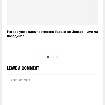
Изгоре уште една поствоена барака во Центар – има ли
С
позадина?
г
о
LEAVE A COMMENT