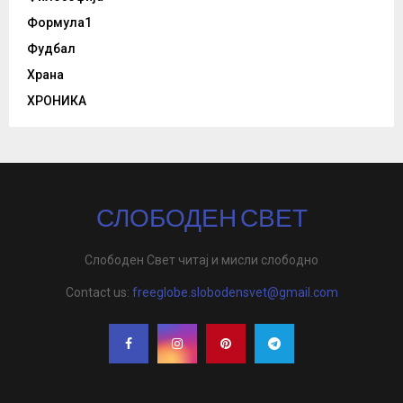
Формула1
Фудбал
Храна
ХРОНИКА
СЛОБОДЕН СВЕТ
Слободен Свет читај и мисли слободно
Contact us:
freeglobe.slobodensvet@gmail.com