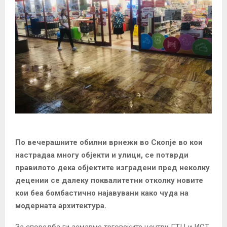
По вечерашните обилни врнежи во Скопје во кои
настрадаа многу објекти и улици, се потврди
правилото дека објектите изградени пред неколку
децении се далеку поквалитетни отколку новите
кои беа бомбастично најавувани како чуда на
модерната архитектура.
За споредба ги земавме трговските центри ГТЦ и ИСТ