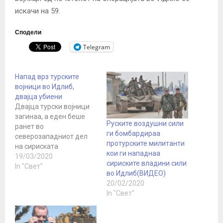
искачи на 59.
Сподели
Telegram
Напад врз турските
војници во Идлиб,
двајца убиени
Двајца турски војници
загинаа, а еден беше
Руските воздушни сили
ранет во
ги бомбардираа
северозападниот дел
протурските милитанти
на сириската
кои ги нападнаа
провинција Идлиб во
19/03/2020
сириските владини сили
ракетен напад од „некои
In "Свет"
во Идлиб(ВИДЕО)
радикални групи“.
20/02/2020
Соопшти Турското
In "Свет"
Министерство за
одбрана денес. Турција,
која ги поддржува