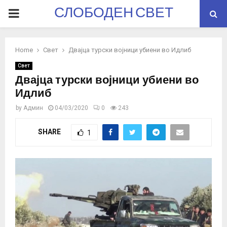
СЛОБОДЕН СВЕТ
PRIMARY
MENU
Home
Свет
Двајца турски војници убиени во Идлиб
Свет
Двајца турски војници убиени во
Идлиб
by
Админ
04/03/2020
0
243
SHARE
1