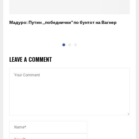
Мадуро: Путин „победнички“ по бунтот на Вагнер
О
п
LEAVE A COMMENT