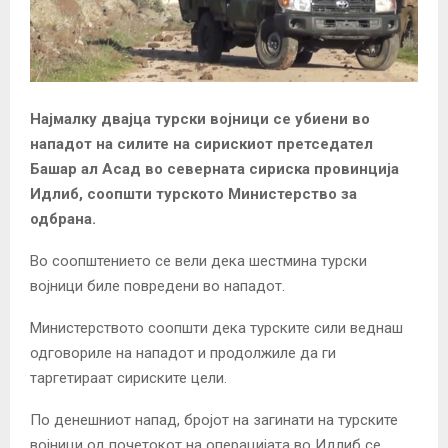
Најмалку двајца турски војници се убиени во
нападот на силите на сирискиот претседател
Башар ал Асад во северната сириска провинција
Идлиб, соопшти турското Министерство за
одбрана.
Во соопштението се вели дека шестмина турски
војници биле повредени во нападот.
Министерството соопшти дека турските сили веднаш
одговориле на нападот и продолжиле да ги
таргетираат сириските цели.
По денешниот напад, бројот на загинати на турските
војници од почетокот на операцијата во Идлиб се