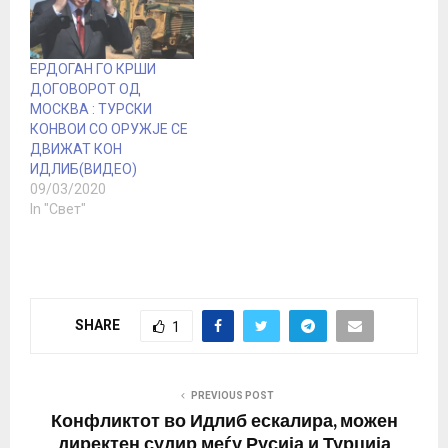
бунтовниците кои се
спротивставуваат на
власта на сирискиот
претседател Башар ал
ЕРДОГАН ГО КРШИ
Асад, пред две недели
ДОГОВОРОТ ОД
се согласи со…
МОСКВА : ТУРСКИ
КОНВОИ СО ОРУЖЈЕ СЕ
ДВИЖАТ КОН
ИДЛИБ(ВИДЕО)
09/03/2020
In "Свет"
SHARE
1
PREVIOUS POST
Конфликтот во Идлиб ескалира, можен
директен судир меѓу Русија и Турција