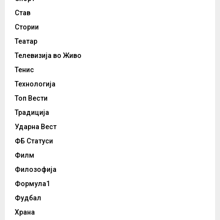
Став
Стории
Театар
Телевизија во Живо
Тенис
Технологија
Топ Вести
Традиција
Ударна Вест
ФБ Статуси
Филм
Филозофија
Формула1
Фудбал
Храна