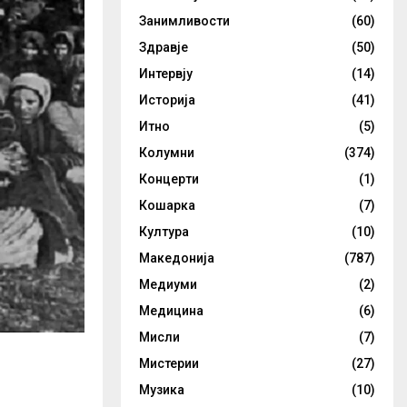
Занимливости
(60)
Здравје
(50)
Интервју
(14)
Историја
(41)
Итно
(5)
Колумни
(374)
Концерти
(1)
Кошарка
(7)
Култура
(10)
Македонија
(787)
Медиуми
(2)
Медицина
(6)
Мисли
(7)
Мистерии
(27)
Музика
(10)