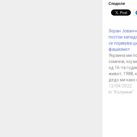
Сподели
Зоран Јованч
постои западо
се појавува ц
фашизмот
Украина ми п
сомнеж, кој м
од 16-та годи
живот, 1988, 
дедо ми како 
тоа беше нек
12/04/2022
пред да се уп
In "Колумни"
ми остана вр
денешен, еде
горделив чове
извади на па