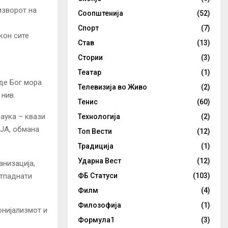
изворот на
Соопштенија
(52)
Спорт
(7)
кон сите
Став
(13)
Стории
(3)
Театар
(1)
иде Бог мора
Телевизија во Живо
(2)
 нив.
Тенис
(60)
наука – квази
Технологија
(2)
АЈА, обмана
Топ Вести
(12)
Традиција
(1)
Ударна Вест
(12)
анизација,
ФБ Статуси
(103)
отпаднати
Филм
(4)
Филозофија
(1)
онијализмот и
Формула1
(3)