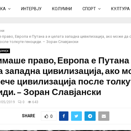
ИКА
ИНТЕРВЈУ
КОЛУМНИ
СПОРТ
КУЛТУРА
ни
право, Европа е Путана а и целата западна цивилизација, ако може да 
осле толкуте геноциди. – Зоран Славјански
онија
имаше право, Европа е Путана 
а западна цивилизација, ако м
рече цивилизација после толку
иди. – Зоран Славјански
/05/2019
0
643
SHARE
0