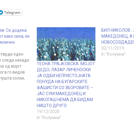
Telegram
ев: Се додека
БИЛ НИКОЛОВ :
т како сила, ќе
МАКЕДОНЕЦ, А 
иклично
НОВОСОЗДАДЕ
02/11/2019
отврди еден
In "Колумни"
е следи некаде
ТЕОНА ТРАЈКОВСКА: МОЈОТ
на од мојот
ДЕДО, ЛАЗАР ЛИЧЕНОСКИ
кога го видов
ЈА ОДБИ НЕПРИСТОЈНАТА
пушта солзи,
ПОНУДА НА БУГАРСКИТЕ
олку месеци
ФАШИСТИ СО ЗБОРОВИТЕ –
окои. Таа слика
ЈАС СУМ МАКЕДОНЕЦ И
ежана до ден
НИКОГАШ НЕМА ДА БИДАМ
н силен,
НИШТО ДРУГО
к, кој 6 деца
19/12/2020
т…
In "Колумни"