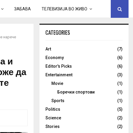
ЗАБАВА
ТЕЛЕВИЗИЈА ВО ЖИВО
CATEGORIES
се нарече
Art
(7)
а и
Economy
(6)
Editor's Picks
(6)
оже да
Entertainment
(3)
те
Movie
(1)
Боречки спортови
(1)
Sports
(1)
Politics
(5)
Science
(2)
Stories
(2)