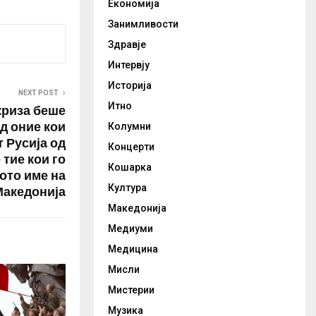
Економија
Занимливости
Здравје
Интервју
Историја
NEXT POST
Итно
криза беше
д оние кои
Колумни
т Русија од
Концерти
 тие кои го
Кошарка
ото име на
Култура
Македонија
Македонија
Медиуми
Медицина
Мисли
Мистерии
Музика