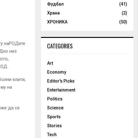
Фудбал
(41)
Храна
(2)
ХРОНИКА
(50)
ѓу наРОДите
CATEGORIES
ОДно низ
ото,
Art
РОД.
Economy
болни елити,
Editor's Picks
 му на
Entertainment
Politics
оже да се
Science
Sports
Stories
Tech