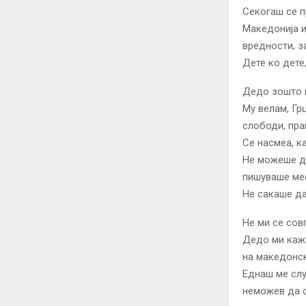
Секогаш се п
Македонија и
вредности, з
Дете ко дете,
Дедо зошто н
Му велам, Грц
слободи, пра
Се насмеа, к
Не можеше да
пишуваше мес
Не сакаше да
Не ми се сов
Дедо ми кажу
на македонск
Еднаш ме слу
неможев да о