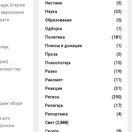
Настани
(3)
ди, Егејска
Наука
(23)
а европските
дата.
Образование
(5)
Одбојка
(1)
Политика
(181)
Помош и донации
(1)
тија,
Проза
(3)
рал).
Психологија
(15)
пасошот му
Разно
(19)
Ракомет
(11)
Реакции
(31)
Регион
(290)
дали збори
Религија
(17)
Репортажа
(4)
а што
Свет
(2,888)
донски.
Скопје
(9)