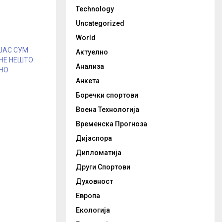
Technology
Uncategorized
World
 ЈАС СУМ
Актуелно
НЕ НЕШТО
Анализа
НО
Анкета
Боречки спортови
Воена Технологија
Временска Прогноза
Дијаспора
Дипломатија
Други Спортови
Духовност
Европа
Екологија