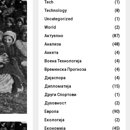
Tech
(1)
Technology
(8)
Uncategorized
(1)
World
(2)
Актуелно
(87)
Анализа
(48)
Анкета
(4)
Воена Технологија
(4)
Временска Прогноза
(4)
Дијаспора
(4)
Дипломатија
(15)
Други Спортови
(1)
Духовност
(2)
Европа
(90)
Екологија
(2)
Економија
(45)