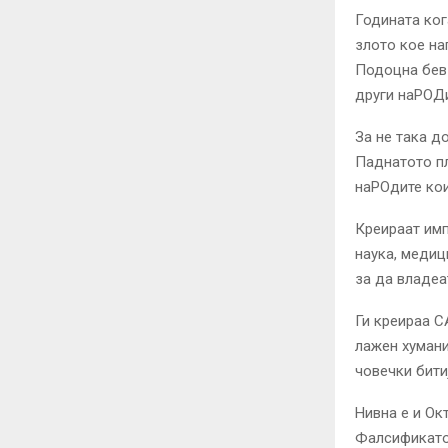
Годината ког
злото кое на
Подоцна бев 
други наРОД
За не така д
Паднатото пл
наРОдите кои
Креираат имп
наука, медиц
за да владеа
Ги креираа С
лажен хумани
човечки битиј
Нивна е и Ок
Фалсификатот