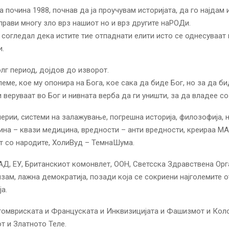
а почина 1988, почнав да ја проучувам историјата, да го најдам 
прави многу зло врз нашиот но и врз другите наРОДи.
согледал дека истите тие отпаднати елити исто се однесуваат 
и.
олг период, дојдов до изворот.
еме, кое му опонира на Бога, кое сака да биде Бог, но за да б
 веруваат во Бог и нивната верба да ги уништи, за да владее со
ерии, системи на залажување, погрешна историја, филозофија, 
ина – квази медицина, вредности – анти вредности, креираа М
т со народите, ХолиВуд – ТемнаШума.
АД, ЕУ, Британскиот комонвлет, ООН, Светсска Здравствена Орг
зам, лажна демократија, позади која се сокриени најголемите 
а.
томвриската и Француската и Инквизицијата и Фашизмот и Кол
 и Златното Теле.