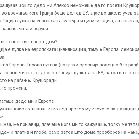
рашував зошто дедо ми Алексо неможеше да го посети Крушора
 во времиња кога Грција беше дел од ЕУ, а јас во школо учев з
а Грција лулка на европската култура и цивилизација, за авангар
 наивно, чита и верува.
е го посетиш својот дом?
ија е лулка на европската цивилизација, таму е Европа, демокра
ва.
аква Европа, Европа путана (на грчки ороспија подоцна бев разб
 го посети својот дом, во Грција, лулката на ЕУ, затоа што во 
то на раѓање, Крушоради.
 го промени.
паѓаше дедо ми и Европа.
ваше како го тепале, како под прозор му клечеле за да видат 
и.
шнаа, ме пријавија, плачеше кога ми го кажуваше, толку ме тепа
дам и платив и глоба, само затоа што дома прозборев на маке