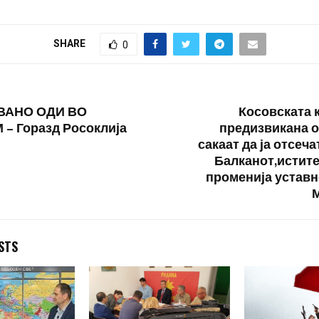
SHARE
0
ВАНО ОДИ ВО
Косовската 
– Горазд Росоклија
предизвикана о
сакаат да ја отсеча
Балканот,истите
променија уставн
STS