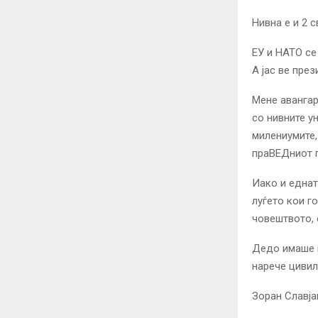
Нивна е и 2 с
ЕУ и НАТО се
А јас ве през
Мене авангар
со нивните у
милениумите,
праВЕДниот п
Иако и еднат
луѓето кои г
човештвото, 
Дедо имаше п
нарече цивил
Зоран Славја