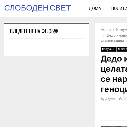
СЛОБОДЕН СВЕТ
ДОМА
ПОЛИТ
СЛЕДЕТЕ НЕ НА ФЕЈСБУК
Home
Колум
Дедо имаше 
цивилизација п
Колумни
Макед
Дедо 
целат
се на
геноц
by
Админ
31