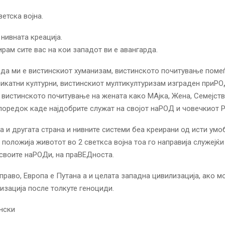
ветска војна.
 нивната креација.
ирам сите вас на кои западот ви е авангарда.
да ми е вистинскиот хуманизам, вистинското почитување поме
никатни културни, вистинскиот мултикултуризам изграден приР
 вистинското почитување на жената како МАјка, Жена, Семејств
оредок каде најдобрите служат на својот наРОД и човечкиот 
а и другата страна и нивните системи беа креирани од исти умо
о положија животот во 2 светкса војна тоа го направија служејќи
своите наРОДи, на праВЕДноста.
раво, Европа е Путана а и целата западна цивилизација, ако м
изација после толкуте геноциди.
нски