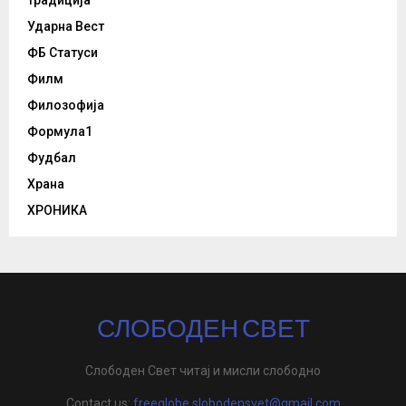
Традиција
Ударна Вест
ФБ Статуси
Филм
Филозофија
Формула1
Фудбал
Храна
ХРОНИКА
СЛОБОДЕН СВЕТ
Слободен Свет читај и мисли слободно
Contact us:
freeglobe.slobodensvet@gmail.com