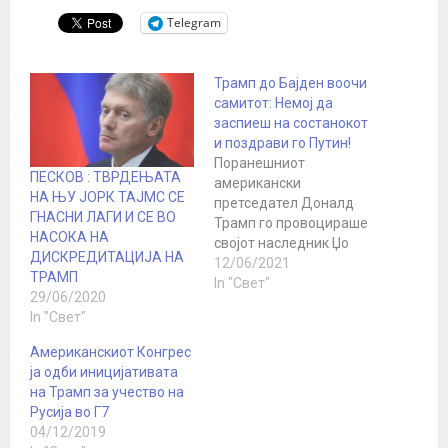
Telegram
Трамп до Бајден воочи
самитот: Немој да
заспиеш на состанокот
и поздрави го Путин!
Поранешниот
ПЕСКОВ : ТВРДЕЊАТА
американски
НА ЊУ ЈОРК ТАЈМС СЕ
претседател Доналд
ГНАСНИ ЛАГИ И СЕ ВО
Трамп го провоцираше
НАСОКА НА
својот наследник Џо
ДИСКРЕДИТАЦИЈА НА
Бајден пред престојниот
12/06/2021
ТРАМП
самит со неговиот руски
In "Свет"
29/06/2020
колега Владимир Путин.
In "Свет"
"Среќно на Бајден во
преговорите со
Американскиот Конгрес
претседателот Путин. Не
ја одби иницијативата
заспивајте за време на
на Трамп за учество на
состанокот и ве молам
Русија во Г7
да му ги пренесете
04/12/2019
моите најдобри желби",