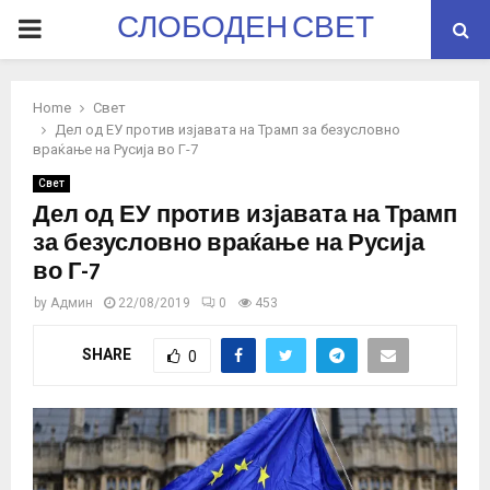
СЛОБОДЕН СВЕТ
PRIMARY
MENU
Home
Свет
Дел од ЕУ против изјавата на Трамп за безусловно
враќање на Русија во Г-7
Свет
Дел од ЕУ против изјавата на Трамп
за безусловно враќање на Русија
во Г-7
by
Админ
22/08/2019
0
453
SHARE
0