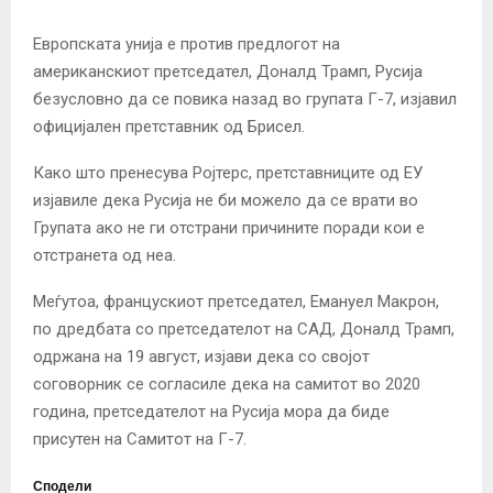
Европската унија е против предлогот на
американскиот претседател, Доналд Трамп, Русија
безусловно да се повика назад во групата Г-7, изјавил
официјален претставник од Брисел.
Како што пренесува Ројтерс, претставниците од ЕУ
изјавиле дека Русија не би можело да се врати во
Групата ако не ги отстрани причините поради кои е
отстранета од неа.
Меѓутоа, францускиот претседател, Емануел Макрон,
по дредбата со претседателот на САД, Доналд Трамп,
одржана на 19 август, изјави дека со својот
соговорник се согласиле дека на самитот во 2020
година, претседателот на Русија мора да биде
присутен на Самитот на Г-7.
Сподели