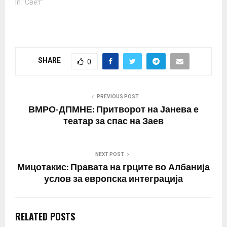
In "Свет"
рече Трамп. Да
потсетиме, за време…
SHARE
0
PREVIOUS POST
ВМРО-ДПМНЕ: Притворот на Јанева е
театар за спас на Заев
NEXT POST
Мицотакис: Правата на грците во Албанија
услов за европска интеграција
RELATED POSTS