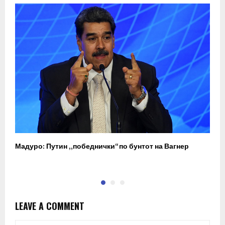
Мадуро: Путин „победнички“ по бунтот на Вагнер
О
п
LEAVE A COMMENT