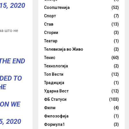
15, 2020
Соопштенија
(52)
Спорт
(7)
Став
(13)
аа што не
Стории
(3)
Театар
(1)
Телевизија во Живо
(2)
Тенис
(60)
THE END
Технологија
(2)
Топ Вести
(12)
DED TO
Традиција
(1)
HE
Ударна Вест
(12)
ФБ Статуси
(103)
ION WE
Филм
(4)
.
Филозофија
(1)
5, 2020
Формула1
(3)