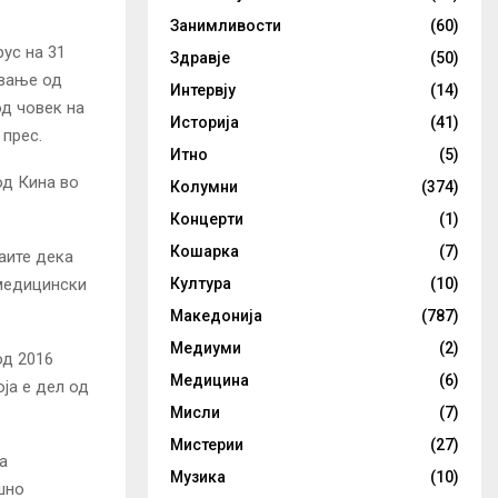
Занимливости
(60)
ус на 31
Здравје
(50)
ување од
Интервју
(14)
од човек на
Историја
(41)
 прес.
Итно
(5)
од Кина во
Колумни
(374)
Концерти
(1)
Кошарка
(7)
таите дека
Култура
(10)
 медицински
Македонија
(787)
Медиуми
(2)
од 2016
Медицина
(6)
оја е дел од
Мисли
(7)
Мистерии
(27)
а
Музика
(10)
шно