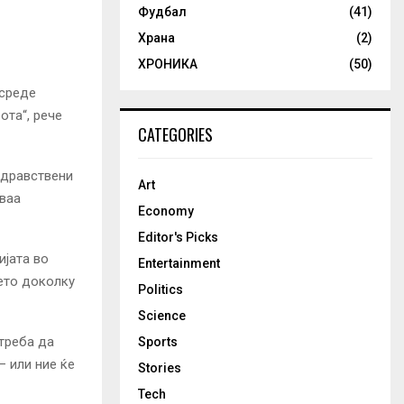
Фудбал
(41)
Храна
(2)
ХРОНИКА
(50)
 среде
ота“, рече
CATEGORIES
здравствени
Art
оваа
Economy
Editor's Picks
ијата во
Entertainment
ето доколку
Politics
Science
 треба да
Sports
– или ние ќе
Stories
Tech