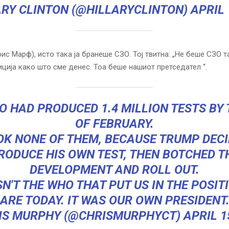
ARY CLINTON (@HILLARYCLINTON)
APRIL 
ис Марф), исто така ја бранеше СЗО. Тој твитна: „Не беше СЗО т
иција како што сме денес. Тоа беше нашиот претседател “.
O HAD PRODUCED 1.4 MILLION TESTS BY 
OF FEBRUARY.
OK NONE OF THEM, BECAUSE TRUMP DECI
RODUCE HIS OWN TEST, THEN BOTCHED T
DEVELOPMENT AND ROLL OUT.
SN'T THE WHO THAT PUT US IN THE POSIT
ARE TODAY. IT WAS OUR OWN PRESIDENT
IS MURPHY (@CHRISMURPHYCT)
APRIL 1