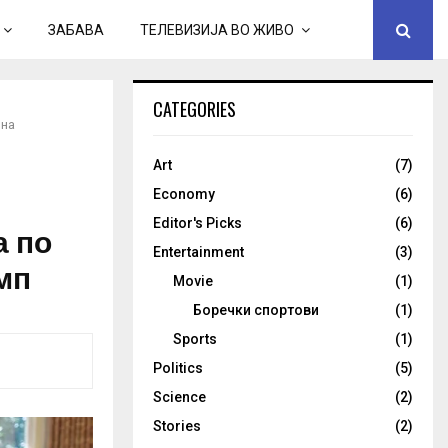
ЗАБАВА
ТЕЛЕВИЗИЈА ВО ЖИВО
CATEGORIES
 на
Art
(7)
Economy
(6)
Editor's Picks
(6)
а по
Entertainment
(3)
мп
Movie
(1)
Боречки спортови
(1)
Sports
(1)
Politics
(5)
Science
(2)
Stories
(2)