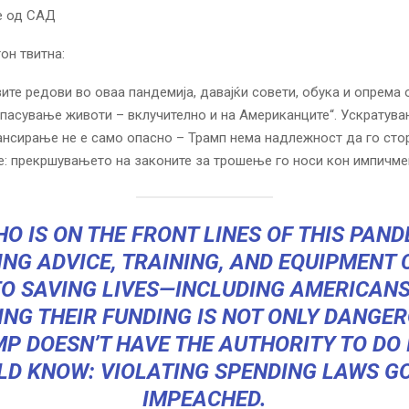
е од САД
он твитна:
вите редови во оваа пандемија, давајќи совети, обука и опрема 
пасување животи – вклучително и на Американците“. Ускратува
нсирање не е само опасно – Трамп нема надлежност да го стори
е: прекршувањето на законите за трошење го носи кон импичмен
HO
IS ON THE FRONT LINES OF THIS PAND
ING ADVICE, TRAINING, AND EQUIPMENT 
O SAVING LIVES—INCLUDING AMERICANS
ING THEIR FUNDING IS NOT ONLY DANGE
P DOESN’T HAVE THE AUTHORITY TO DO I
LD KNOW: VIOLATING SPENDING LAWS GO
IMPEACHED.