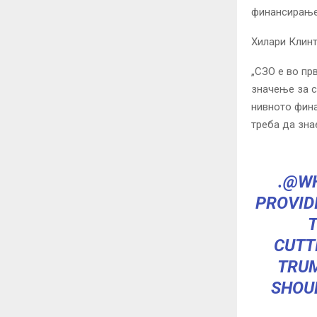
финансирањ
Хилари Клинт
„СЗО е во пр
значење за с
нивното фина
треба да зна
.
@W
PROVID
T
CUTT
TRUM
SHOU