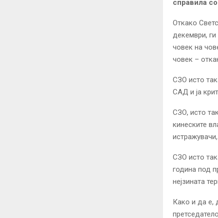
справилa со
Откако Светс
декември, г
човек на чов
човек – откак
СЗО исто так
САД и ја кри
СЗО, исто та
кинеските вл
истражувачи,
СЗО исто так
година под п
нејзината те
Како и да е,
претседатело