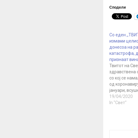
Сподели
Со еден ,,ТВИ
измами целиот
донесоа на р
катастрофа, д
признаат вин
Твитот на Св
здравствена 
со кој се нам
од коронавиру
јануари, всуш
објавен од с
19/04/2020
средно ниво з
In "Свет"
„вознемири“ 
Контроверзни
објавен на 14
година од стр
Светската зд