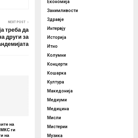
Економија
Занимливости
Здравје
NEXT POST
ја треба да
Интервју
на други за
Историја
андемијата
Итно
Колумни
Концерти
Кошарка
Култура
Македонија
Медиуми
Медицина
Мисли
вите на
Мистерии
 МКС ги
и на
Музика