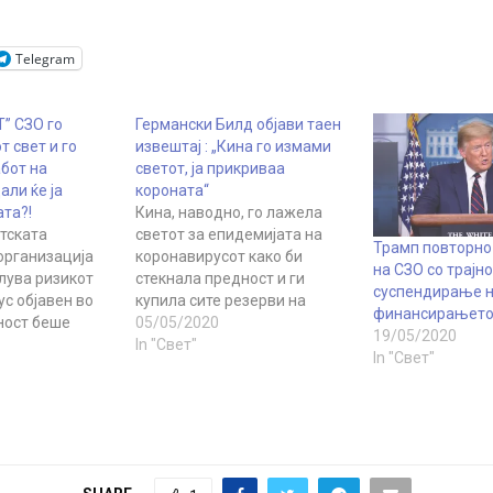
Telegram
Т” СЗО го
Германски Билд објави таен
 свет и го
извештај : „Кина го измами
абот на
светот, ја прикриваа
али ќе ја
короната“
ата?!
Кина, наводно, го лажела
етската
светот за епидемијата на
Трамп повторно 
организација
коронавирусот како би
на СЗО со трајно
алува ризикот
стекнала предност и ги
суспендирање 
с објавен во
купила сите резерви на
финансирањет
ност беше
заштитни маски на
05/05/2020
19/05/2020
лужбено лице на
меѓународниот пазар пред
In "Свет"
In "Свет"
а да не се
тие да станат најбараниот
Кина
производ. Кина ја
от твит беше
прикривала епидемијата со
 јануари 2020
цел прва да се вооружи со
ана на
заштитна опрема Така
равствена
барем тврди американскиот