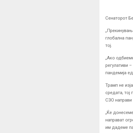
Сенаторот Бе
„Прекинување
глобална пан
тој.
„Ако одбиеме
регулативи –
пандемија ед
Трамп не изј
средата, тој
СЗО направи 
„Ќе донесеме
направат огр
им дадеме пар