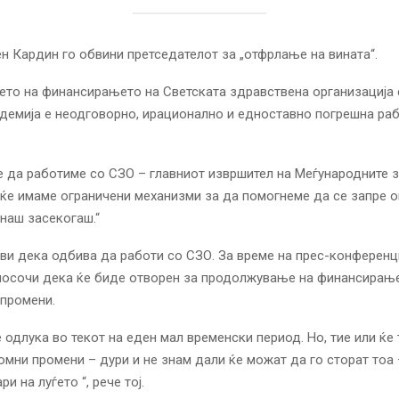
н Кардин го обвини претседателот за „отфрлање на вината“.
то на финансирањето на Светската здравствена организација
демија е неодговорно, ирационално и едноставно погрешна раб
 да работиме со СЗО – главниот извршител на Меѓународните 
 ќе имаме ограничени механизми за да помогнеме да се запре 
наш засекогаш.“
ави дека одбива да работи со СЗО. За време на прес-конференц
 посочи дека ќе биде отворен за продолжување на финансирањ
промени.
 одлука во текот на еден мал временски период. Но, тие или ќе
омни промени – дури и не знам дали ќе можат да го сторат тоа 
и на луѓето “, рече тој.