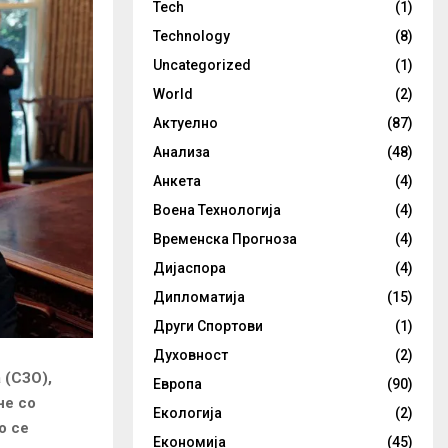
Tech
(1)
Technology
(8)
Uncategorized
(1)
World
(2)
Актуелно
(87)
Анализа
(48)
Анкета
(4)
Воена Технологија
(4)
Временска Прогноза
(4)
Дијаспора
(4)
Дипломатија
(15)
Други Спортови
(1)
Духовност
(2)
 (СЗО),
Европа
(90)
не со
Екологија
(2)
о се
Економија
(45)