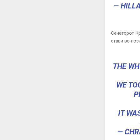
— HILL
Сенаторот Кр
стави во поз
THE WH
WE TO
P
IT WA
— CHR