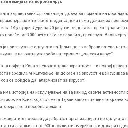
 пандемијата на коронавирус.
ката здравствена организација дозна за појавата на коронавир
и промовираше кинеските тврдења дека нема докази за пренес
ек на 14 јануари. Дури на 20 јануари се докажа пренесувањето 
о повеќе од 3.000 луѓе веќе се заразија , пренесува Асошиејтед
а ја критикуваше одлуката на Трамп да го забрани патувањето 
тикуваше неговата употреба на терминот „кинески вирус“.
ка, ја пофали Кина за својата транспарентност – и покрај извеш
асти наредиле уништување на докази за вирусот и цензурираа
 кои се обидоа да алармираат за вирусот.
а има историја на исклучување на Тајван од своите активности 
ритисок на Кина, која го смета Тајван како отцепена покраина к
риторија и не е посебна држава.
 демократите побрзаа да ја бранат организацијата по одлуката н
т да ги задржи скоро 500те милиони американски долари годи