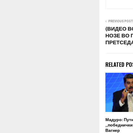
организација 
тоа…
PREVIOUS POST
(ВИДЕО В
НОЗЕ ВО
ПРЕТСЕД
RELATED PO
Мадуро: Пут
„победнички“
Вагнер