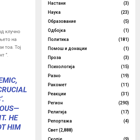
Настани
(3)
Наука
(23)
Образование
(5)
Одбојка
(1)
од клучно
њето на
Политика
(181)
 тоа. Тој
Помош и донации
(1)
т “.
Проза
(3)
Психологија
(15)
Разно
(19)
EMIC,
Ракомет
(11)
CRUCIAL
Реакции
(31)
’.
Регион
(290)
ROUS—
Религија
(17)
T. HE
Репортажа
(4)
T HIM
Свет
(2,888)
Скопје
(9)