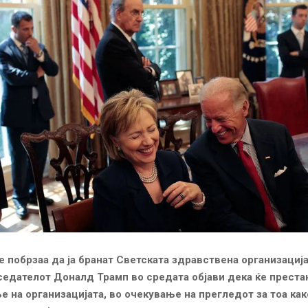
 побрзаа да ја бранат Светската здравствена организација
седателот Доналд Трамп во средата објави дека ќе преста
 на организацијата, во очекување на прегледот за тоа как