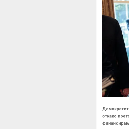
Демократите
откако прет
финансирање