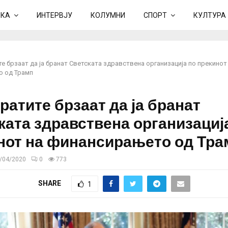
ИКА
ИНТЕРВЈУ
КОЛУМНИ
СПОРТ
КУЛТУРА
 брзаат да ја бранат Светската здравствена организација по прекинот
о од Трамп
ратите брзаат да ја бранат
ката здравствена организациј
нот на финансирањето од Тра
/04/2020
0
773
SHARE
1