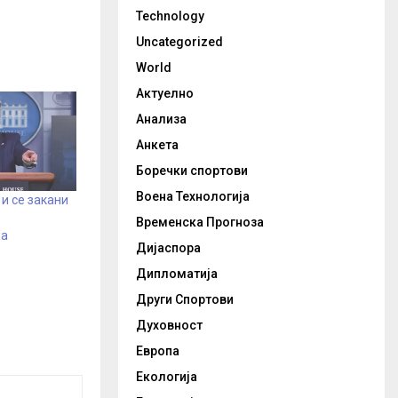
Technology
Uncategorized
World
Актуелно
Анализа
Анкета
Боречки спортови
Воена Технологија
и се закани
Временска Прогноза
на
Дијаспора
о
Дипломатија
Други Спортови
Духовност
Европа
Екологија