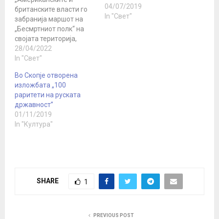
04/07/2019
британските власти го
In "Свет"
забранија маршот на
„Бесмртниот полк“ на
својата територија,
изјави денеска
28/04/2022
копретседателот на
In "Свет"
централниот штаб на
Во Скопје отворена
истоименото
изложбата „100
општествено движење,
раритети на руската
генерал-полковник
државност”
Сергеј Макаров. „Во
01/11/2019
Велика Британија не е
In "Култура"
забранета само
поворката, туку дури и
положување цвеќе и
венци на споменикот во
Лондон. Во Ирска
согласноста за
SHARE
1
поворката…
PREVIOUS POST