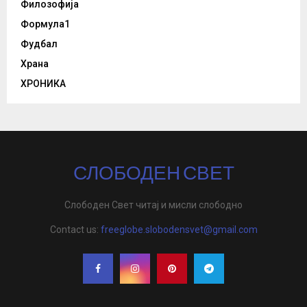
Филозофија
Формула1
Фудбал
Храна
ХРОНИКА
СЛОБОДЕН СВЕТ
Слободен Свет читај и мисли слободно
Contact us:
freeglobe.slobodensvet@gmail.com