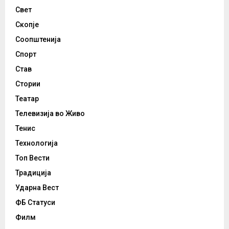
Свет
Скопје
Соопштенија
Спорт
Став
Стории
Театар
Телевизија во Живо
Тенис
Технологија
Топ Вести
Традиција
Ударна Вест
ФБ Статуси
Филм