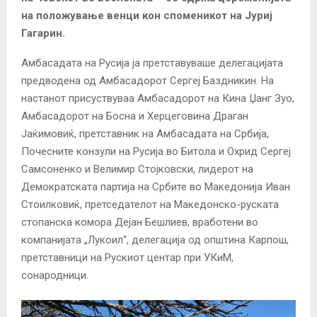
на положување венци кон споменикот на Јуриј
Гагарин.
Амбасадата на Русија ја претставуваше делегацијата
предводена од Амбасадорот Сергеј Баздникин. На
настанот присуствуваа Амбасадорот на Кина Џанг Зуо,
Амбасадорот на Босна и Херцеговина Драган
Јаќимовиќ, претставник на Амбасадата на Србија,
Почесните конзули на Русија во Битола и Охрид Сергеј
Самсоненко и Велимир Стојковски, лидерот на
Демократската партија на Србите во Македонија Иван
Стоилковиќ, претседателот на Македонско-руската
стопанска комора Дејан Бешлиев, вработени во
компанијата „Лукоил“, делегација од општина Карпош,
претставници на Рускиот центар при УКиМ,
сонародници.