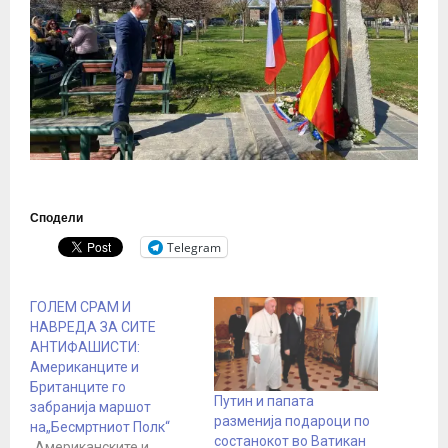
Сподели
Telegram
ГОЛЕМ СРАМ И
НАВРЕДА ЗА СИТЕ
АНТИФАШИСТИ:
Американците и
Британците го
Путин и папата
забранија маршот
разменија подароци по
на„Бесмртниот Полк“
состанокот во Ватикан
„Американските и