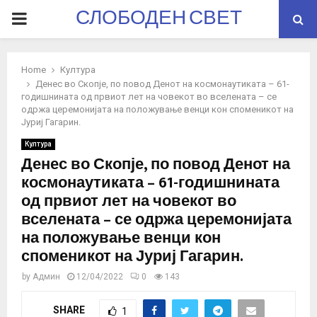
СЛОБОДЕН СВЕТ
PRIMARY
MENU
Home
Култура
Денес во Скопје, по повод Денот на космонаутиката – 61-
годишнината од првиот лет на човекот во вселената – се
одржа церемонијата на положување венци кон споменикот на
Јуриј Гагарин.
Култура
Денес во Скопје, по повод Денот на
космонаутиката – 61-годишнината
од првиот лет на човекот во
вселената – се одржа церемонијата
на положување венци кон
споменикот на Јуриј Гагарин.
by
Админ
12/04/2022
0
143
SHARE
1