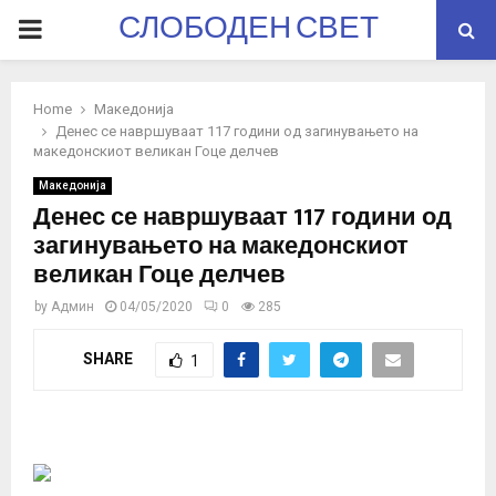
СЛОБОДЕН СВЕТ
PRIMARY
MENU
Home
Македонија
Денес се навршуваат 117 години од загинувањето на
македонскиот великан Гоце делчев
Македонија
Денес се навршуваат 117 години од
загинувањето на македонскиот
великан Гоце делчев
by
Админ
04/05/2020
0
285
SHARE
1