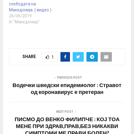
сите кои ги…
слободата на
Македонија. ( видео )
26/06/2019
In "Македонија"
SHARE
1
PREVIOUS POST
Водечки шведски епидемиолог : Стравот
од коронавирус е претеран
NEXT POST
ПИСМО ДО ВЕНКО ФИЛИПЧЕ : КОЈ ТОА
МЕНЕ ПРИ ЗДРАВ,ПРАВ,БЕЗ НИКАКВИ
СИМПТОМИ МЕ ПРАВИ БОЛЕН?