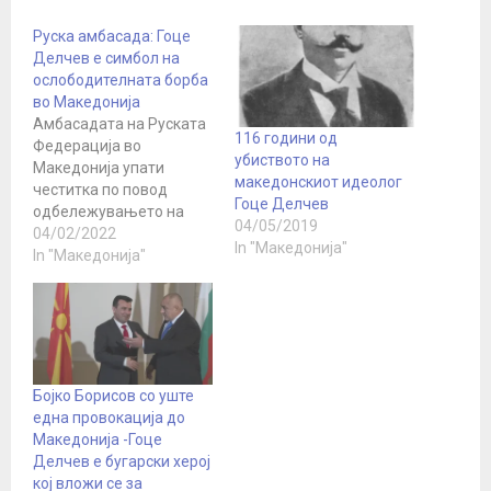
Руска амбасада: Гоце
Делчев е симбол на
ослободителната борба
во Македонија
Амбасадата на Руската
116 години од
Федерација во
убиството на
Македонија упати
македонскиот идеолог
честитка по повод
Гоце Делчев
одбележувањето на
04/05/2019
150-годишнината од
04/02/2022
In "Македонија"
раѓањето на нашиот
In "Македонија"
великан, Гоце Делчев.
„Денеска се
навршуваат 150 години
од раѓањето на Гоце
Делчев, народен херој
кој стана симбол на
Бојко Борисов со уште
ослободителната борба
една провокација до
во Македонија. Им ја
Македонија -Гоце
честитаме оваа
Делчев е бугарски херој
значајна годишнина на
кој вложи се за