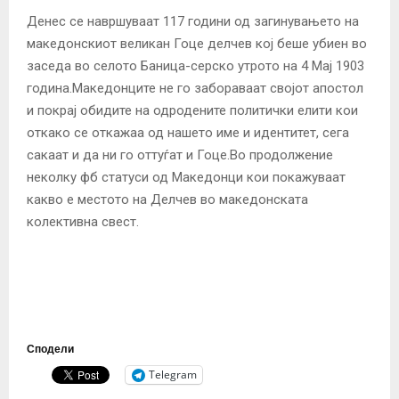
Денес се навршуваат 117 години од загинувањето на
македонскиот великан Гоце делчев кој беше убиен во
заседа во селото Баница-серско утрото на 4 Мај 1903
година.Македонците не го забораваат својот апостол
и покрај обидите на одродените политички елити кои
откако се откажаа од нашето име и идентитет, сега
сакаат и да ни го оттуѓат и Гоце.Во продолжение
неколку фб статуси од Македонци кои покажуваат
какво е местото на Делчев во македонската
колективна свест.
Сподели
Telegram