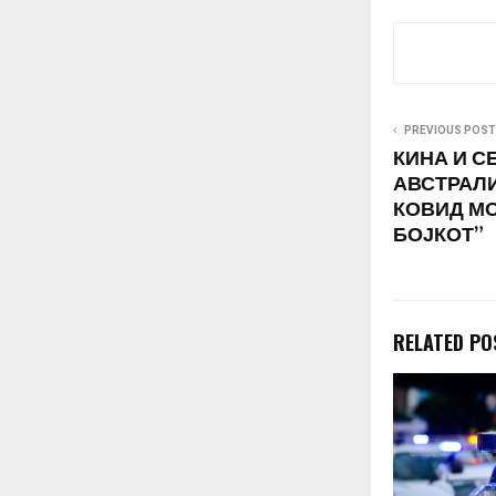
(СЗО). СМК с
Македонија…
PREVIOUS POST
КИНА И С
АВСТРАЛИ
КОВИД М
БОЈКОТ”
RELATED PO