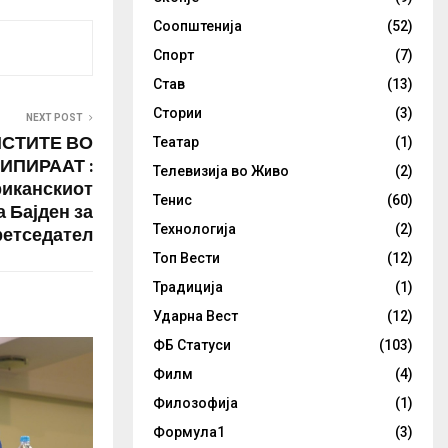
Соопштенија
(52)
Спорт
(7)
Став
(13)
Стории
(3)
NEXT POST
СТИТЕ ВО
Театар
(1)
ИПИРААТ :
Телевизија во Живо
(2)
иканскиот
Тенис
(60)
 Бајден за
Технологија
(2)
ретседател
Топ Вести
(12)
Традиција
(1)
Ударна Вест
(12)
ФБ Статуси
(103)
Филм
(4)
Филозофија
(1)
Формула1
(3)