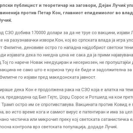
рпски публицист и теоретичар на заговори, Дејан Лучиќ уп
виненија против Петар Кон, главниот епидемиолог во влад
учиќ.
д СЗО добива 170000 долари за да не труе со вакцини, изјави 
е на разузнавачки извори.Кон, кој во српската влада ја игра ул
 Филипче, деновиве остро го нападна најдобриот светски тен
ди изјавата дека по ниедна цена не сака да ја прими најавуван
.Тој го нарече Новак неедуциран и несериозен, не пропуштајќи
вакцина не само што е корисна туку ќе биде и задолжителна за 
Филипче го изјави пред македонската јавност.
ираше дека Кон е продолжена рака на СЗО која е алатка на тем
ка, предводена од Бил Гејтс, Џорџ Сорос и Ротшилд на кои пре
Трамп остро им се спротивставува. Вакцината против Ковид е 
на, во исто време кога и самиот вирус е патентиран и има за цел
 нано честичка или микрочип преку кој светската сатанистичка е
осна контрола врз светската популација, додаде Лучиќ.