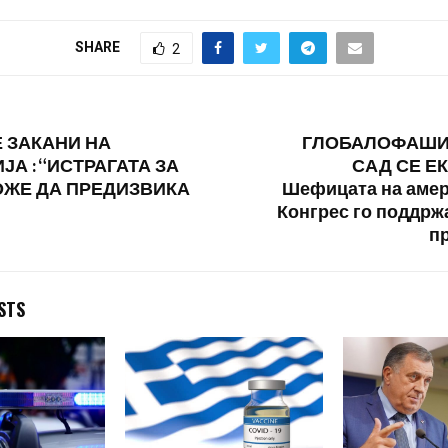
мета дека
SHARE
2
Е ЗАКАНИ НА
ГЛОБАЛОФАШИ
ЈА : “ИСТРАГАТА ЗА
САД СЕ ЕК
ОЖЕ ДА ПРЕДИЗВИКА
Шефицата на амер
Конгрес го поддржа
п
STS