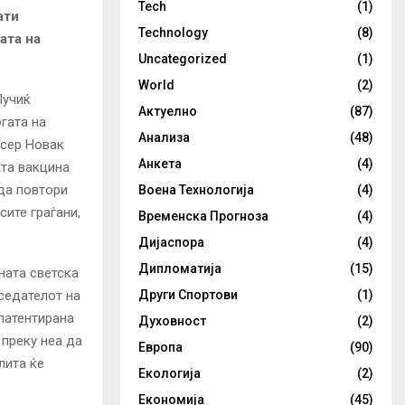
Tech
(1)
ати
Technology
(8)
ата на
Uncategorized
(1)
World
(2)
Лучиќ
Актуелно
(87)
огата на
Анализа
(48)
исер Новак
Анкета
(4)
ата вакцина
 да повтори
Воена Технологија
(4)
сите граѓани,
Временска Прогноза
(4)
Дијаспора
(4)
Дипломатија
(15)
ната светска
тседателот на
Други Спортови
(1)
патентирана
Духовност
(2)
 преку неа да
Европа
(90)
лита ќе
Екологија
(2)
Економија
(45)