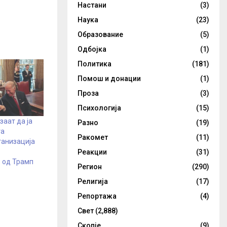
Настани
(3)
Наука
(23)
Образование
(5)
Одбојка
(1)
Политика
(181)
Помош и донации
(1)
Проза
(3)
Психологија
(15)
аат да ја
Разно
(19)
та
Ракомет
(11)
ганизација
Реакции
(31)
 од Трамп
Регион
(290)
Религија
(17)
Репортажа
(4)
Свет
(2,888)
Скопје
(9)