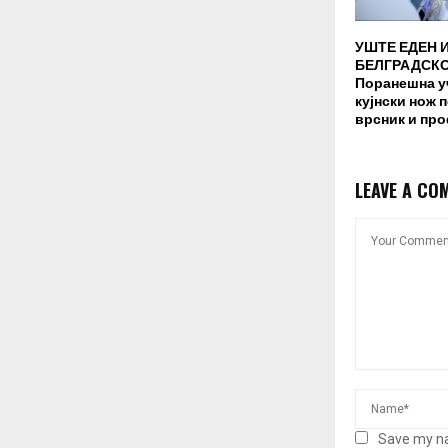
УШТЕ ЕДЕН 
БЕЛГРАДСКО
Поранешна у
кујнски нож 
врсник и пр
LEAVE A CO
Save my na