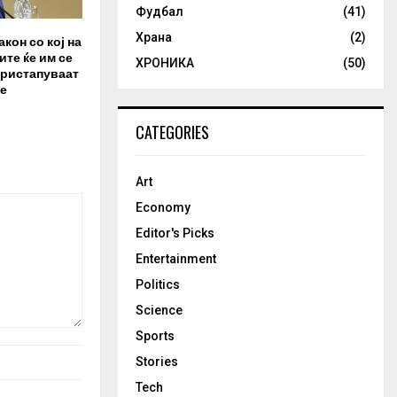
Фудбал
(41)
Храна
(2)
акон со кој на
те ќе им се
ХРОНИКА
(50)
пристапуваат
е
CATEGORIES
Art
Economy
Editor's Picks
Entertainment
Politics
Science
Sports
Stories
Tech