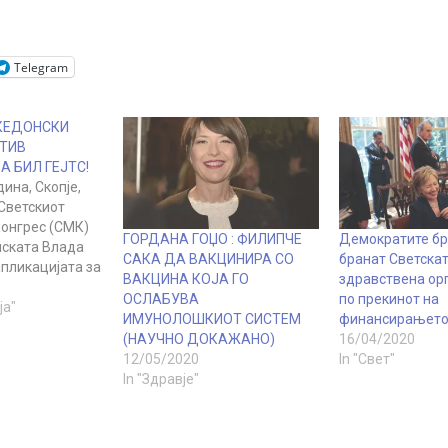
Telegram
КЕДОНСКИ
ОТИВ
А БИЛ ГЕЈТС!
дина, Скопје,
 Светскиот
онгрес (СМК)
ГОРДАНА ГОЏО : ФИЛИПЧЕ
Демократите брз
ската Влада
САКА ДА ВАКЦИНИРА СО
бранат Светска
апликацијата за
ВАКЦИНА КОЈА ГО
здравствена ор
е на државата
ОСЛАБУВА
по прекинот на
о
ја"
ИМУНОЛОШКИОТ СИСТЕМ
финансирањето
а за
(НАУЧНО ДОКАЖАНО)
16/04/2020
е на
12/05/2020
In "Свет"
дравствена
In "Здравје"
ована во 2015
ндацијата Бил
тс и Светската
организација