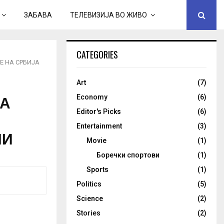
ЗАБАВА
ТЕЛЕВИЗИЈА ВО ЖИВО
CATEGORIES
Е НА СРБИЈА
Art
(7)
ВА
Economy
(6)
Editor's Picks
(6)
Entertainment
(3)
НИ
Movie
(1)
Боречки спортови
(1)
Sports
(1)
Politics
(5)
Science
(2)
Stories
(2)