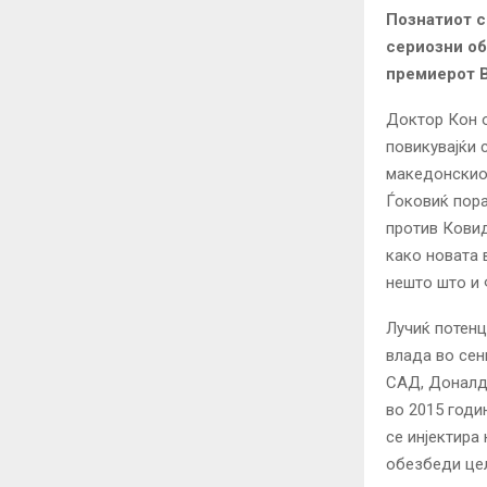
Познатиот с
сериозни об
премиерот В
Доктор Кон о
повикувајќи с
македонскиот
Ѓоковиќ пора
против Ковид
како новата 
нешто што и 
Лучиќ потенц
влада во сен
САД, Доналд 
во 2015 годи
се инјектира
обезбеди цел