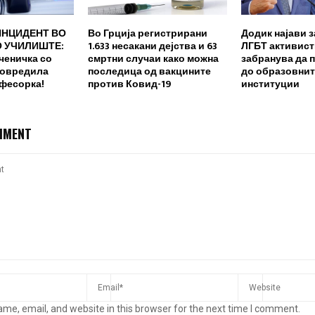
ИНЦИДЕНТ ВО
Во Грција регистрирани
Додик најави з
 УЧИЛИШТЕ:
1.633 несакани дејства и 63
ЛГБТ активисти
ченичка со
смртни случаи како можна
забранува да 
повредила
последица од вакцините
до образовнит
офесорка!
против Ковид-19
институции
MMENT
me, email, and website in this browser for the next time I comment.