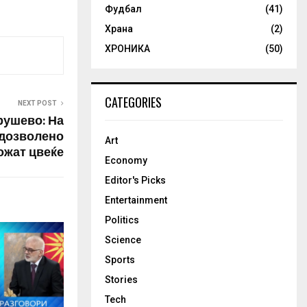
глед на тоа…
Фудбал
(41)
Храна
(2)
ХРОНИКА
(50)
CATEGORIES
NEXT POST
рушево: На
 дозволено
Art
ожат цвеќе
Economy
Editor's Picks
Entertainment
Politics
Science
Sports
Stories
Tech