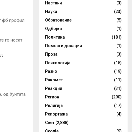
Настани
(3)
Наука
(23)
от фб профил
Образование
(5)
Одбојка
(1)
Политика
(181)
те го носат
Помош и донации
(1)
Проза
(3)
д.
Психологија
(15)
Разно
(19)
Ракомет
(11)
Реакции
(31)
, од Хунтата
Регион
(290)
Религија
(17)
Репортажа
(4)
Свет
(2,888)
Скопје
(9)