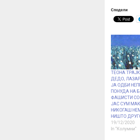
Сподели
ТЕОНА ТРАЈ
ДЕДО, ЛАЗА
ЈА ОДБИ НЕ
ПОНУДА НА 
ФАШИСТИ СО
ЈАС СУМ МА
НИКОГАШ НЕ
НИШТО ДРУГ
19/12/2020
In "Колумни"