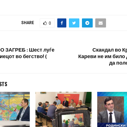
градинката која беше
во паника и со о
отворена и покрај забраната
за работа…
SHARE
0
 ЗАГРЕБ : Шест луѓе
Скандал во К
иецот во бегство! (
Кареви не им било
да пол
STS