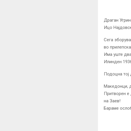
Драган Угрин
Ицо Најдовск
Сега зборува
во прилепска
Има уште два
Илинден 1936
Подоцна тој 
Македонци, д
Притворен е 
на Заев!
Бараме осло