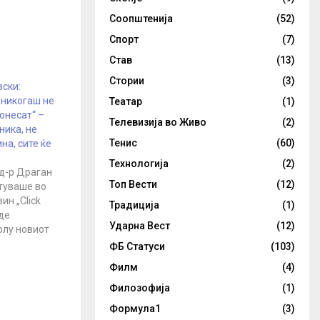
Соопштенија
(52)
Спорт
(7)
Став
(13)
Стории
(3)
ски:
 никогаш не
Театар
(1)
онесат“ –
Телевизија во Живо
(2)
ника, не
Тенис
(60)
на, сите ќе
Технологија
(2)
д-р Драган
Топ Вести
(12)
туваше во
ин „Click
Традиција
(1)
де
Ударна Вест
(12)
олу новиот
 Според него,
ФБ Статуси
(103)
ника“, а не
Филм
(4)
вакцината,
го
Филозофија
(1)
оа се
Формула1
(3)
 вирусот е