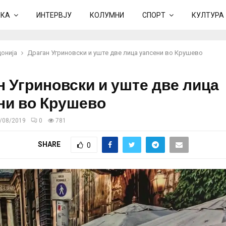
ИКА
ИНТЕРВЈУ
КОЛУМНИ
СПОРТ
КУЛТУРА
онија
Драган Угриновски и уште две лица уапсени во Крушево
н Угриновски и уште две лица
ни во Крушево
/08/2019
0
781
SHARE
0