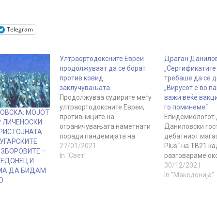
Telegram
Ултраортодоксните Евреи
Драган Данилов
продолжуваат да се борат
„Сертификатите
против ковид
требаше да се д
заклучувањата
„Вирусот е во па
Продолжуваа судирите меѓу
важи веќе вакци
ултраортодоксните Евреи,
го поминеме“
КОВСКА: МОЈОТ
противниците на
Епидемиологот 
Р ЛИЧЕНОСКИ
ограничувањата наметнати
Даниловски гос
ПРИСТОЈНАТА
поради пандемијата на
дебатниот магаз
БУГАРСКИТЕ
коронавирусот и
27/01/2021
Plus“ на ТВ21 ка
 ЗБОРОВИТЕ –
полициските службеници. Во
In "Свет"
разговараме ок
КЕДОНЕЦ И
Ерусалим се појави натпис со
сој на ковид-19.
30/12/2021
МА ДА БИДАМ
кој шефот на израелската
вирусот е во „па
In "Македонија"
О
полиција се изедначува со
важела веќе ни 
водачот на нацистите,
односно сите ќе 
Адолф Хитлер. Во Модин
поминеме. „Се т
Илит, полицајците дојдоа во
показатели дека