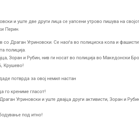
овски и уште две други лица се уапсени утрово пишува на свој
и Перин.
в со Драган Угриновски. Се наоѓа во полициска кола и фашисти
та полиција.
јца, Зоран и Рубин, нив ги носат во полиција во Македонски Бро
, Крушево!
даде потврда за овој немил настан
а го крениме гласот!
Драган Угриновски и уште двајца други активисти, Зоран и Рубин
бодување под итно!