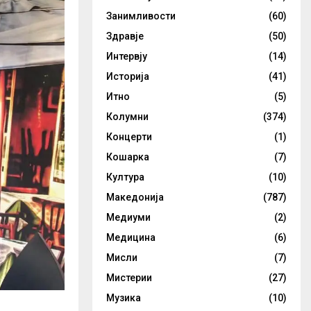
Занимливости
(60)
Здравје
(50)
Интервју
(14)
Историја
(41)
Итно
(5)
Колумни
(374)
Концерти
(1)
Кошарка
(7)
Култура
(10)
Македонија
(787)
Медиуми
(2)
Медицина
(6)
Мисли
(7)
Мистерии
(27)
Музика
(10)