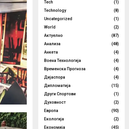
Tech
(1)
Technology
(8)
Uncategorized
(1)
World
(2)
Актуелно
(87)
Анализа
(48)
Анкета
(4)
Воена Технологија
(4)
Временска Прогноза
(4)
Дијаспора
(4)
Дипломатија
(15)
Други Спортови
(1)
Духовност
(2)
Европа
(90)
Екологија
(2)
Економија
(45)