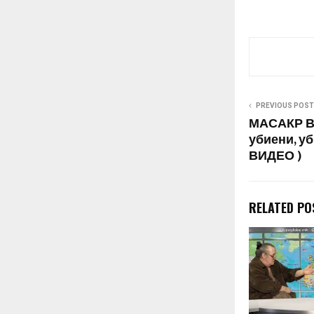
PREVIOUS POST
МАСАКР ВО
убиени, уб
ВИДЕО )
RELATED PO