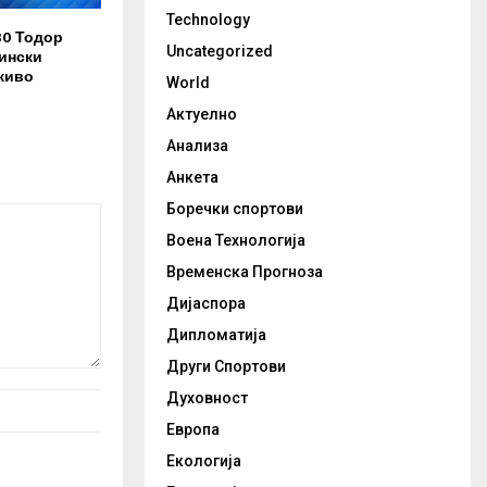
Technology
30 Тодор
Uncategorized
ински
живо
World
Актуелно
Анализа
Анкета
Боречки спортови
Воена Технологија
Временска Прогноза
Дијаспора
Дипломатија
Други Спортови
Духовност
Европа
Екологија