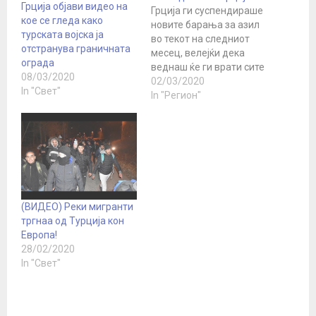
Грција објави видео на
Грција ги суспендираше
кое се гледа како
новите барања за азил
турската војска ја
во текот на следниот
отстранува граничната
месец, велејќи дека
ограда
веднаш ќе ги врати сите
08/03/2020
што илегално влегуваат
02/03/2020
In "Свет"
во земјата. Грчките
In "Регион"
власти велат дека
спречиле скоро 10,000
мигранти да ја
преминат границата од
Турција. Премиерот
Кирјакос Микотакис
рече дека Грција го
(ВИДЕО) Реки мигранти
зголемила „максимум
тргнаа од Турција кон
нивото на одвраќање…
Европа!
28/02/2020
In "Свет"