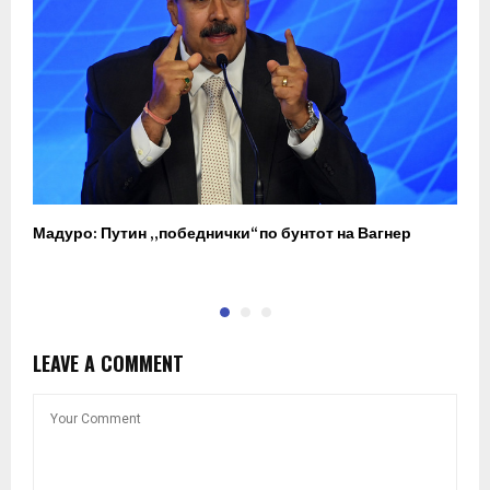
Мадуро: Путин „победнички“ по бунтот на Вагнер
О
п
LEAVE A COMMENT