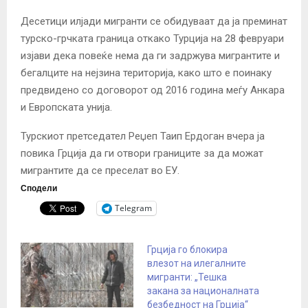
Десетици илјади мигранти се обидуваат да ја преминат
турско-грчката граница откако Турција на 28 февруари
изјави дека повеќе нема да ги задржува мигрантите и
бегалците на нејзина територија, како што е поинаку
предвидено со договорот од 2016 година меѓу Анкара
и Европската унија.
Турскиот претседател Реџеп Таип Ердоган вчера ја
повика Грција да ги отвори границите за да можат
мигрантите да се преселат во ЕУ.
Сподели
Telegram
Грција го блокира
влезот на илегалните
мигранти: „Тешка
закана за националната
безбедност на Грција“