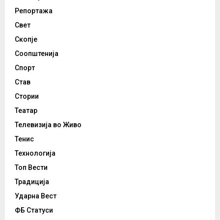
Репортажа
Свет
Скопје
Соопштенија
Спорт
Став
Стории
Театар
Телевизија во Живо
Тенис
Технологија
Топ Вести
Традиција
Ударна Вест
ФБ Статуси