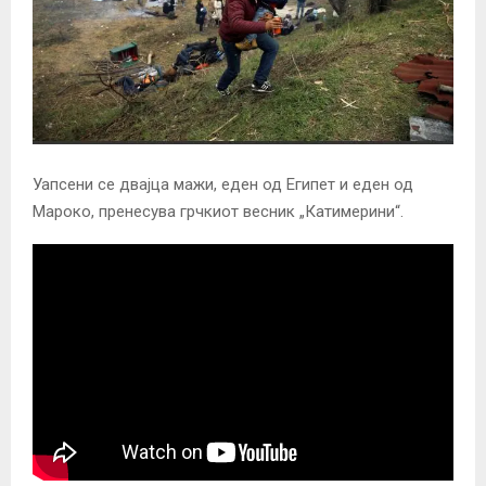
Уапсени се двајца мажи, еден од Египет и еден од
Мароко, пренесува грчкиот весник „Катимерини“.