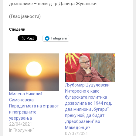
дозволиме – вели д -р Даница Жупански.
(Глас јавности)
Сподели
Telegram
Љубомир Цуцуловски:
Интересно е како
Милена Николиќ
бугарската политика
Симоновска:
дозволила во 1944 год,
Парадигмата на стравот
два милиони „бугари“,
и погрешните
преку ноќ, да бидат
уверувања
„преобразени“ во
22/04/2021
Македонци?
In "Колумни"
07/07/2021