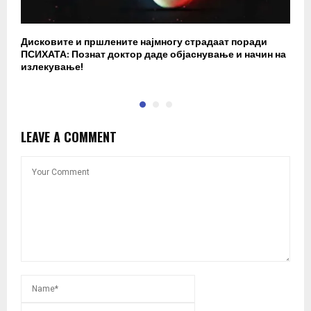
Дисковите и пршлените најмногу страдаат поради
З
ПСИХАТА: Познат доктор даде објаснување и начин на
в
излекување!
ф
LEAVE A COMMENT