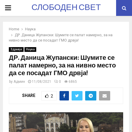
СЛОБОДЕН СВЕТ
PRIMARY
MENU
Home
Наука
ДР. Даница Жупански: Шумите се палат намерно, за на
нивно место да се посадат ГМО дрвја!
Здравје
Наука
ДР. Даница Жупански: Шумите се
палат намерно, за на нивно место
да се посадат ГМО дрвја!
by
Админ
11/08/2021
0
6865
SHARE
2