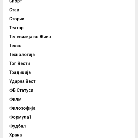
Спорт
Став
Стории
Театар
Телевизија во Живо
Тенис
Технологија
Топ Вести
Традиција
Ударна Вест
ФБ Статуси
Филм
Филозофија
Формула1
Фудбал
Храна