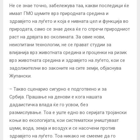
Не се знае точно, забележува таа, какви последици ќе
имаат ГМО шумите врз природната средина и
здравјето на луѓето и која е нивната цел и функција во
природата, само се знае дека ќе го спречи природниот
раст на дрвјата во околината. За овие нови,
неиспитани технологии, не се прават студии за
влијанија врз животната средина и проценки на ризик
врз животната средина и здравјето на луѓето, кои се
задолжителни во законите на сите земји, објаснува
Жупански.
– Такво сценарио сигурно е подготвено и за
Србија. Прашање на денови е кога нашата
дадаистичка влада ќе го усвои, без
размислување. Тоа е уште едно во серијата тројански
коњи во екологијата, кои систематски уништуваат
шуми, вода, земја и воздух и се насочени против
здравјето на луѓето. Тоа никако не смееме да го