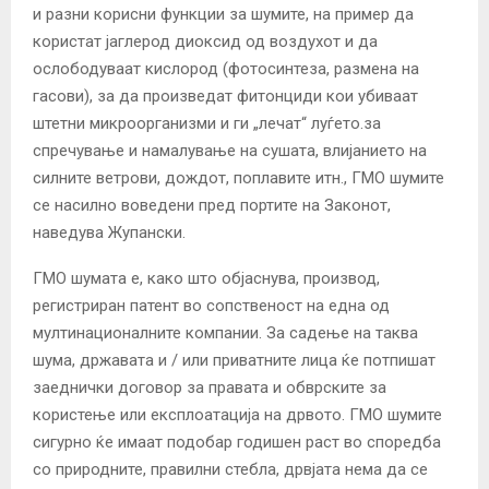
и разни корисни функции за шумите, на пример да
користат јаглерод диоксид од воздухот и да
ослободуваат кислород (фотосинтеза, размена на
гасови), за да произведат фитонциди кои убиваат
штетни микроорганизми и ги „лечат“ луѓето.за
спречување и намалување на сушата, влијанието на
силните ветрови, дождот, поплавите итн., ГМО шумите
се насилно воведени пред портите на Законот,
наведува Жупански.
ГМО шумата е, како што објаснува, производ,
регистриран патент во сопственост на една од
мултинационалните компании. За садење на таква
шума, државата и / или приватните лица ќе потпишат
заеднички договор за правата и обврските за
користење или експлоатација на дрвото. ГМО шумите
сигурно ќе имаат подобар годишен раст во споредба
со природните, правилни стебла, дрвјата нема да се