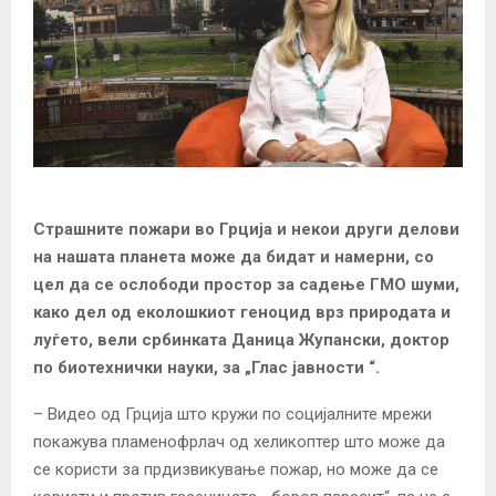
Страшните пожари во Грција и некои други делови
на нашата планета може да бидат и намерни, со
цел да се ослободи простор за садење ГМО шуми,
како дел од еколошкиот геноцид врз природата и
луѓето, вели србинката Даница Жупански, доктор
по биотехнички науки, за „Глас јавности “.
– Видео од Грција што кружи по социјалните мрежи
покажува пламенофрлач од хеликоптер што може да
се користи за прдизвикување пожар, но може да се