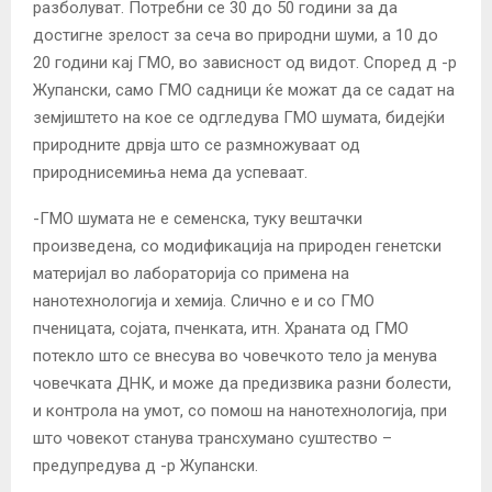
разболуват. Потребни се 30 до 50 години за да
достигне зрелост за сеча во природни шуми, а 10 до
20 години кај ГМО, во зависност од видот. Според д -р
Жупански, само ГМО садници ќе можат да се садат на
земјиштето на кое се одгледува ГМО шумата, бидејќи
природните дрвја што се размножуваат од
природнисемиња нема да успеваат.
-ГМО шумата не е семенска, туку вештачки
произведена, со модификација на природен генетски
материјал во лабораторија со примена на
нанотехнологија и хемија. Слично е и со ГМО
пченицата, сојата, пченката, итн. Храната од ГМО
потекло што се внесува во човечкото тело ја менува
човечката ДНК, и може да предизвика разни болести,
и контрола на умот, со помош на нанотехнологија, при
што човекот станува трансхумано суштество –
предупредува д -р Жупански.