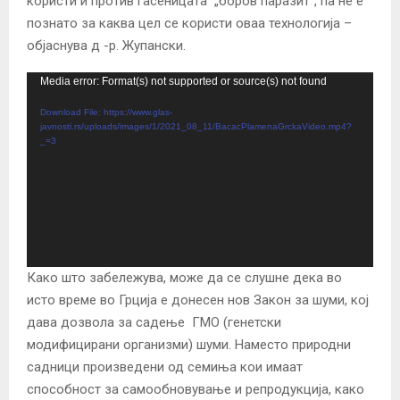
користи и против гасеницата „боров паразит“, па не е
познато за каква цел се користи оваа технологија –
објаснува д -р. Жупански.
V
Media error: Format(s) not supported or source(s) not found
i
Download File: https://www.glas-
d
javnosti.rs/uploads/images/1/2021_08_11/BacacPlamenaGrckaVideo.mp4?
_=3
e
o
P
l
a
y
Како што забележува, може да се слушне дека во
e
исто време во Грција е донесен нов Закон за шуми, кој
r
дава дозвола за садење ГМО (генетски
модифицирани организми) шуми. Наместо природни
садници произведени од семиња кои имаат
способност за самообновување и репродукција, како