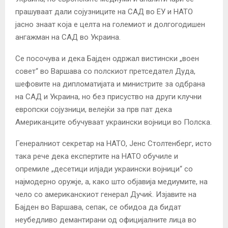
прашуваат дали сојузниците на САД во ЕУ и НАТО
јасно знаат која е целта на големиот и долгогодишен
ангажман на САД во Украина.
Се посочува и дека Бајден одржал вистински „воен
совет“ во Варшава со полскиот претседател Дуда,
шефовите на дипломатијата и министрите за одбрана
на САД и Украина, но без присуство на други клучни
европски сојузници, велејќи за прв пат дека
Американците обучуваат украински војници во Полска.
Генералниот секретар на НАТО, Јенс Столтенберг, исто
така рече дека експертите на НАТО обучиле и
опремиле „десетици илјади украински војници“ со
најмодерно оружје, а, како што објавија медиумите, на
чело со американскиот генерал Дучиќ. Изјавите на
Бајден во Варшава, сепак, се обидоа да бидат
неубедливо демантирани од официјалните лица во