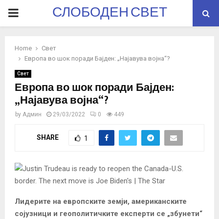
СЛОБОДЕН СВЕТ
PRIMARY
MENU
Home
Свет
Европа во шок поради Бајден: „Најавува војна“?
Свет
Европа во шок поради Бајден:
„Најавува војна“?
by
Админ
29/03/2022
0
449
SHARE
1
Лидерите на европските земји, американските
сојузници и геополитичките експерти се „збунети“