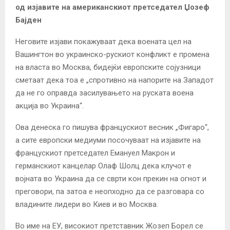
од изјавите на американскиот претседател Џозеф
Бајден
Неговите изјави покажуваат дека воената цел на
Вашингтон во украинско-рускиот конфликт е промена
на власта во Москва, бидејќи европските сојузници
сметаат дека тоа е „спротивно на напорите на Западот
да не го оправда засилувањето на руската воена
акција во Украина“.
Ова денеска го пишува францускиот весник „Фигаро“,
а сите европски медиуми посочуваат на изјавите на
францускиот претседател Емануел Макрон и
германскиот канцелар Олаф Шолц дека клучот е
војната во Украина да се сврти кон прекин на огнот и
преговори, па затоа е неопходно да се разговара со
владините лидери во Киев и во Москва.
Во име на ЕУ, високиот претставник Жозеп Борел се