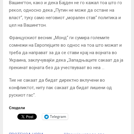
Вашингтон, како и дека Бајден не го кажал тоа што го
рекол, односно дека „Путин не може да остане на
власт“, ​​туку само неговиот „морален став“ политика и
цел на Вашингтон.
Францускиот весник „Монд“ ги сумира големите
сомнежи на Европејците во однос на тоа што можат и
треба да направат за да се стави крај на војната во
Украина, заклучувајќи дека „Западњаците сакаат да ја
прекинат војната без да учествуваат во неа …
Тие не сакаат да бидат директно вклучени во
конфликтот, ниту пак сакаат да бидат лишени од
рускиот гас“.
Сподели
Telegram