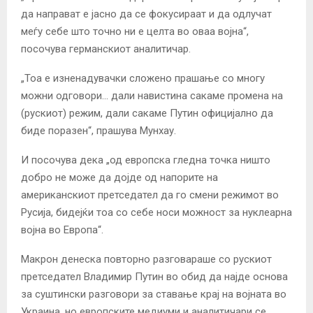
да направат е јасно да се фокусираат и да одлучат
меѓу себе што точно ни е целта во оваа војна“,
посочува германскиот аналитичар.
„Тоа е изненадувачки сложено прашање со многу
можни одговори… дали навистина сакаме промена на
(рускиот) режим, дали сакаме Путин официјално да
биде поразен“, прашува Мунхау.
И посочува дека „од европска гледна точка ништо
добро не може да дојде од напорите на
американскиот претседател да го смени режимот во
Русија, бидејќи тоа со себе носи можност за нуклеарна
војна во Европа“.
Макрон денеска повторно разговараше со рускиот
претседател Владимир Путин во обид да најде основа
за суштински разговори за ставање крај на војната во
Украина, но европските медиуми и аналитичари се