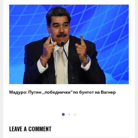
Мадуро: Путин „победнички“ по бунтот на Вагнер
О
п
LEAVE A COMMENT