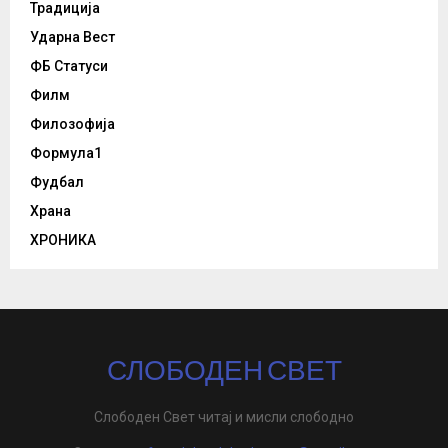
Традиција
Ударна Вест
ФБ Статуси
Филм
Филозофија
Формула1
Фудбал
Храна
ХРОНИКА
СЛОБОДЕН СВЕТ
Слободен Свет читај и мисли слободно