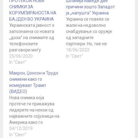
ПРОТЕКОА НОВИ
Шпанија наведе две
СНИМКИ ЗА
причини зошто Западот
КОРУМПИРАНОСТА НА
ја „напушта“ Украина
БАЈДЕН ВО УКРАИНА
Украина се повеќе се
Украинската јавност е
жали на недоволно
запознаена со новата
снабдување со оружје
„доза“ на снимките од
од западните
телефонските
партнери. Но, тие не
разговори меѓу
брзаат да ги испразнат
18/06/2022
поранешниот
25/06/2020
своите арсенали.
In "Свет"
претседател Петро
In "Свет"
Украина продолжува да
Порошенко и тогашниот
инсистира на набавка
Макрон, Џонсон и Трудо
потпретседател на САД,
на западно оружје:
снимени како го
Josephозеф Бајден, сега
барањата веќе се
исмејуваат Трамп
главен демократски
претворија во отворени
(ВИДЕО)
ривал на досегашниот
барања. Така, Михаил
Нова снимка која
шеф на Белата куќа,
Подољак, советник на
протече ги прикажува
републиканецот
шефот на кабинетот на
лидерите на некои од
Доналд Трамп, на
претседателот на
најважните сојузници на
претседателските
Украина, во интервју…
Америка како го
избори во ноември во
озборуваат и исмеваат
04/12/2019
САД. Независниот
Доналд Трамп.
In "Свет"
пратеник на Врховната