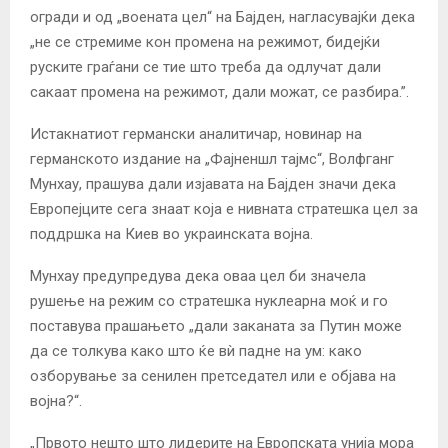
огради и од „воената цел“ на Бајден, нагласувајќи дека
„не се стремиме кон промена на режимот, бидејќи
руските граѓани се тие што треба да одлучат дали
сакаат промена на режимот, дали можат, се разбира.”.
Истакнатиот германски аналитичар, новинар на
германското издание на „Фајненшл тајмс“, Волфганг
Мунхау, прашува дали изјавата на Бајден значи дека
Европејците сега знаат која е нивната стратешка цел за
поддршка на Киев во украинската војна.
Мунхау предупредува дека оваа цел би значела
рушење на режим со стратешка нуклеарна моќ и го
поставува прашањето „дали заканата за Путин може
да се толкува како што ќе вѝ падне на ум: како
озборување за сенилен претседател или е објава на
војна?“.
„Првото нешто што лидерите на Европската унија мора