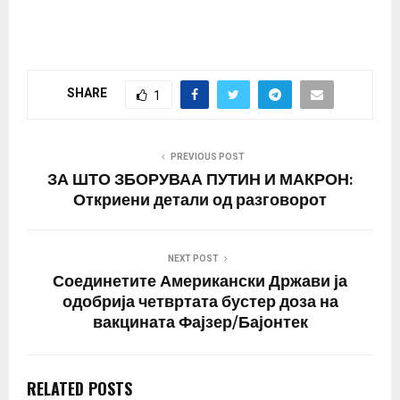
Снимката е направена
Рада, Андреј…
на прием во
Бакингемската палата
со кралицата Елизабета
Втора и нејзиниот
SHARE
1
наследник, принцот
Чарлс. На неа може да
се видат премиерот на
Холандија, Марк Руте,
PREVIOUS POST
канадскиот…
ЗА ШТО ЗБОРУВАА ПУТИН И МАКРОН:
Откриени детали од разговорот
NEXT POST
Соединетите Американски Држави ја
одобрија четвртата бустер доза на
вакцината Фајзер/Бајонтек
RELATED POSTS