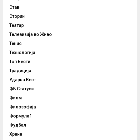
Став
Стории
Театар
Телевизија во Живо
Тенис
Технологија
Топ Вести
Традиција
Ударна Вест
ФБ Статуси
Филм
Филозофија
Формула1
Фудбал
Храна