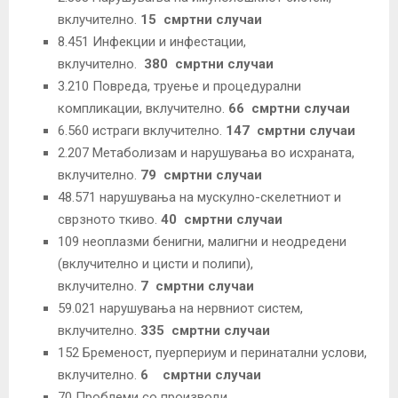
вклучително.
15
смртни случаи
8.451 Инфекции и инфестации,
вклучително.
380
смртни случаи
3.210 Повреда, труење и процедурални
компликации, вклучително.
66
смртни случаи
6.560 истраги вклучително.
147
смртни случаи
2.207 Метаболизам и нарушувања во исхраната,
вклучително.
79
смртни случаи
48.571 нарушувања на мускулно-скелетниот и
сврзното ткиво.
40
смртни случаи
109 неоплазми бенигни, малигни и неодредени
(вклучително и цисти и полипи),
вклучително.
7
смртни случаи
59.021 нарушувања на нервниот систем,
вклучително.
335
смртни случаи
152 Бременост, пуерпериум и перинатални услови,
вклучително.
6
смртни случаи
70 Проблеми со производи