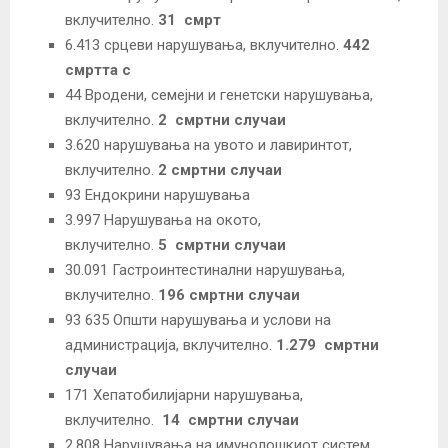
вклучително.
31
смрт
6.413 срцеви нарушувања, вклучително.
442
смртта
с
44 Вродени, семејни и генетски нарушувања,
вклучително.
2
смртни случаи
3.620 нарушувања на увото и лавиринтот,
вклучително.
2 смртни случаи
93 Ендокрини нарушувања
3.997 Нарушувања на окото,
вклучително.
5
смртни случаи
30.091 Гастроинтестинални нарушувања,
вклучително.
196 смртни случаи
93 635 Општи нарушувања и услови на
администрација, вклучително.
1.279
смртни
случаи
171 Хепатобилијарни нарушувања,
вклучително.
14
смртни случаи
2.808 Нарушувања на имунолошкиот систем,