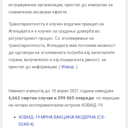
истражувачки организации, пристап до извештаи за
сомнителни несакани ефекти.
Транспарентноста е клучен водечки принцип на
Агенцијата и е клучен за градење доверба во
регулаторниот процес. Со зголемување на
транспарентноста, Агенцијата има поголема можност
да одговори на зголемената потреба кај засегнатите
страни, вклучително и кај пошироката јавност, за
пристап до информации. (
Извор
.)
Нивниот извештај до 10 април 2021 година наведува
6,662 смртни случаи и 299 065 повреди
по инјекции
на четири експериментални истрели КОВИД-19:
КОВИД-19 МРНА ВАКЦИНА МОДЕРНА (CX-
024414)