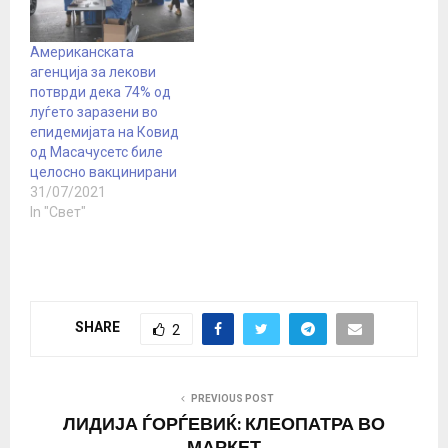
Американската
агенција за лекови
потврди дека 74% од
луѓето заразени во
епидемијата на Ковид
од Масачусетс биле
целосно вакцинирани
31/07/2021
In "Свет"
SHARE
2
PREVIOUS POST
ЛИДИЈА ЃОРЃЕВИЌ: КЛЕОПАТРА ВО
МАРКЕТ