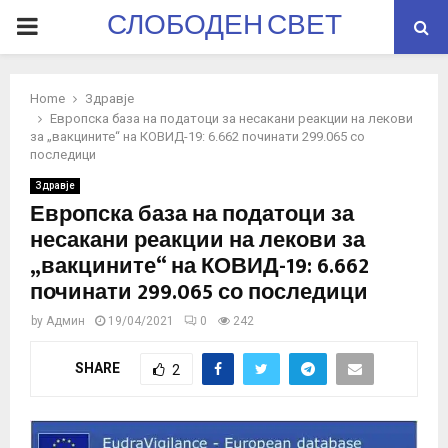
СЛОБОДЕН СВЕТ
PRIMARY
MENU
Home
Здравје
Европска база на податоци за несакани реакции на лекови
за „вакцините“ на КОВИД-19: 6.662 починати 299.065 со
последици
Здравје
Европска база на податоци за
несакани реакции на лекови за
„вакцините“ на КОВИД-19: 6.662
починати 299.065 со последици
by
Админ
19/04/2021
0
242
SHARE
2