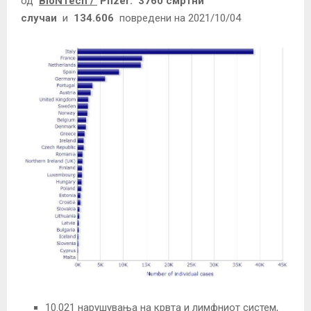
од
BioNTech
/
Pfizer:
3760 смртни
случаи
и
134.606
повредени на 2021/10/04
10.021 нарушувања на крвта и лимфниот систем,