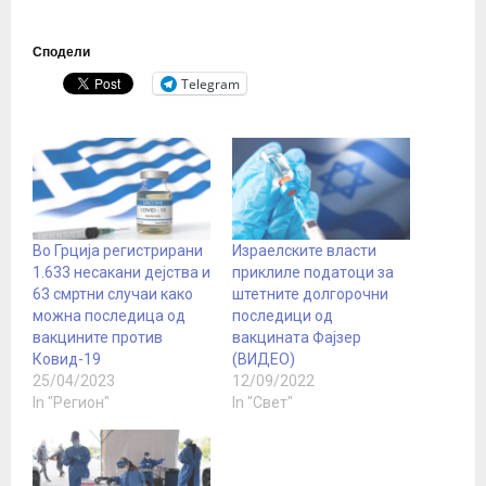
Сподели
Telegram
Во Грција регистрирани
Израелските власти
1.633 несакани дејства и
приклиле податоци за
63 смртни случаи како
штетните долгорочни
можна последица од
последици од
вакцините против
вакцината Фајзер
Ковид-19
(ВИДЕО)
25/04/2023
12/09/2022
In "Регион"
In "Свет"