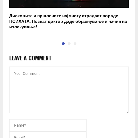
Дисковите и пршлените најмногу страдаат поради
З
ПСИХАТА: Познат доктор даде објаснување и начин на
в
излекување!
ф
LEAVE A COMMENT