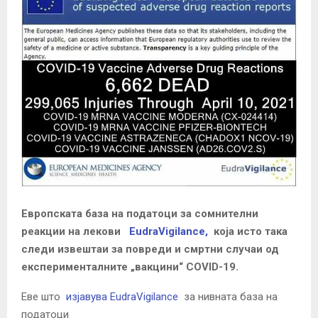
Европската база на податоци за сомнителни
реакции на лекови
EudraVigilance,
која исто така
следи извештаи за повреди и смртни случаи од
експерименталните „вакцини“ COVID-19.
Еве што
изјавува EudraVigilance
за нивната база на
податоци