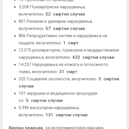
5.208 Психијатриски нарушувања,
вклучително.
52
смртни случаи
807 Ренални и уринарни нарушувања,
вклучително.
57
смртни случаи
806 Репродуктивен систем и нарушувања на
градите, вклучително.
1
смрт
12.075 респираторни, торакални и медијастинални
нарушувања, вклучително.
432
смртни случаи
14.257 Нарушувања на кожата и поткожното
ткиво, вклучително.
31
смрт
352 Социјални околности, вклучително.
5
смртни
случаи
101 хируршки и медицински процедури
со
5
смртни случаи
6.996 васкуларни нарушувања,
вклучително.
131
смртни случаи
Вкупно реакции
за експериментална вакцина