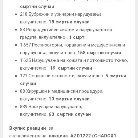
смртни случаи
218 Бубрежни и уринарни нарушувања,
вклучително.
18 смртни случаи
83 Репродуктивен систем и нарушувања на
градите, вклучително
. 1 смрт
1.657 Респираторни, торакални и медијастинални
нарушувања, вклучително.
158 смртни случаи
1.625 Нарушувања на кожата и поткожното ткиво,
вклучително.
19
смртни случаи
121 Социјални околности, вклучително.
5 смртни
случаи
88 Хируршки и медицински процедури,
вклучително.
10 смртни случаи
839 Васкуларни нарушувања,
вклучително.
60
смртни случаи
Вкупно реакции
за
експериментална
вакцина
AZD1222
(CHADOX1