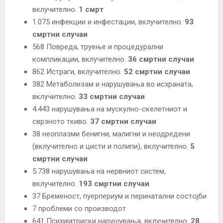
вклучително.
1 смрт
1.075 инфекции и инфестации, вклучително.
93
смртни случаи
568 Повреда, труење и процедурални
компликации, вклучително.
36 смртни случаи
862 Истраги, вклучително.
52 смртни случаи
382 Метаболизам и нарушувања во исхраната,
вклучително.
33 смртни случаи
4.443 нарушувања на мускулно-скелетниот и
сврзното ткиво.
37 смртни случаи
38 неоплазми бенигни, малигни и неодредени
(вклучително и цисти и полипи), вклучително.
5
смртни случаи
5.738 нарушувања на нервниот систем,
вклучително.
193 смртни случаи
37 Бременост, пуерпериум и перинатални состојби
7 проблеми со производот
641 Психијатриски нарушувања, вклучително.
28