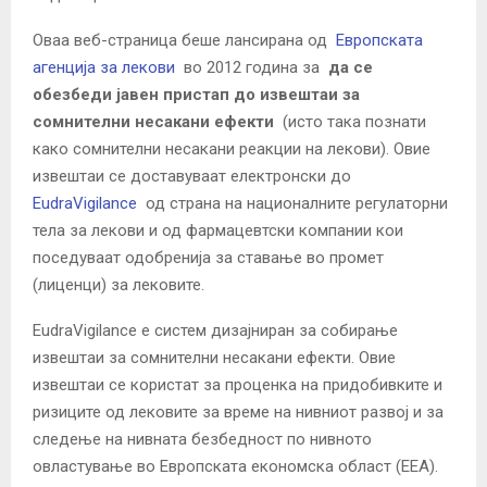
Оваа веб-страница беше лансирана од
Европската
агенција за лекови
во 2012 година за
да се
обезбеди јавен пристап до извештаи за
сомнителни несакани ефекти
(исто така познати
како сомнителни несакани реакции на лекови). Овие
извештаи се доставуваат електронски до
EudraVigilance
од страна на националните регулаторни
тела за лекови и од фармацевтски компании кои
поседуваат одобренија за ставање во промет
(лиценци) за лековите.
EudraVigilance е систем дизајниран за собирање
извештаи за сомнителни несакани ефекти. Овие
извештаи се користат за проценка на придобивките и
ризиците од лековите за време на нивниот развој и за
следење на нивната безбедност по нивното
овластување во Европската економска област (ЕЕА).