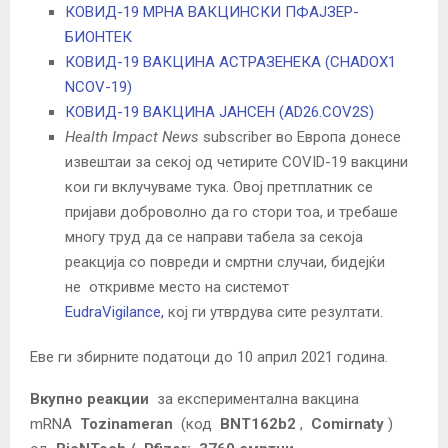
КОВИД-19 МРНА ВАКЦИНСКИ ПФАЈЗЕР-
БИОНТЕК
КОВИД-19 ВАКЦИНА АСТРАЗЕНЕКА (CHADOX1
NCOV-19)
КОВИД-19 ВАКЦИНА ЈАНСЕН (AD26.COV2S)
Health Impact News
subscriber во Европа донесе
извештаи за секој од четирите COVID-19 вакцини
кои ги вклучуваме тука. Овој претплатник се
пријави доброволно да го стори тоа, и требаше
многу труд да се направи табела за секоја
реакција со повреди и смртни случаи, бидејќи
не откривме место на системот
EudraVigilance,
кој ги утврдува сите резултати.
Еве ги збирните податоци до 10 април 2021 година.
Вкупно реакции
за експериментална вакцина
mRNA
Tozinameran
(код
BNT162b2
,
Comirnaty
)