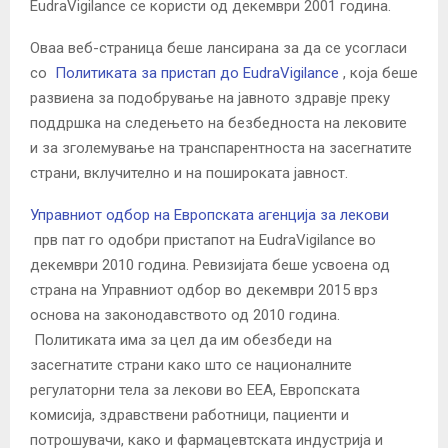
EudraVigilance се користи од декември 2001 година.
Оваа веб-страница беше лансирана за да се усогласи
со
Политиката за пристап до EudraVigilance
, која беше
развиена за подобрување на јавното здравје преку
поддршка на следењето на безбедноста на лековите
и за зголемување на транспарентноста на засегнатите
страни, вклучително и на пошироката јавност.
Управниот одбор на Европската агенција за лекови
прв пат го одобри пристапот на EudraVigilance во
декември 2010 година.
Ревизијата беше усвоена од
страна на Управниот одбор во декември 2015 врз
основа на законодавството од 2010 година.
Политиката има за цел да им обезбеди на
засегнатите страни како што се националните
регулаторни тела за лекови во ЕЕА, Европската
комисија, здравствени работници, пациенти и
потрошувачи, како и фармацевтската индустрија и