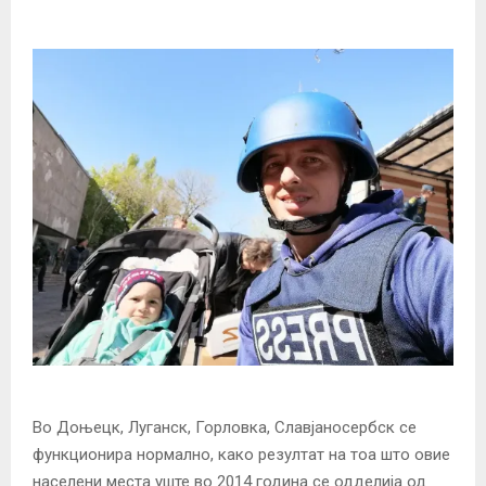
Во Доњецк, Луганск, Горловка, Славјаносербск се
функционира нормално, како резултат на тоа што овие
населени места уште во 2014 година се одделија од