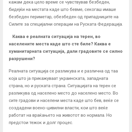
кажам дека цело време се чувствував безбеден,
бидејќи на местата каде што бевме, секогаш имаше
безбеден периметар, обезбеден од припадниците на
Силите за специјални операции на Руската Федерација.
Каква е реалната ситуација на терен, во
населените места каде што сте биле? Каква е
хуманитарната ситуација, дали градовите се силно
разрушени?
Реалната ситуација се разликува и е различна од таа
која што ја прикажуваат украинската, западната
страна, но и руската страна. Ситуацијата на терен се
разликува од населено место до населено место. Во
сите градови и населени места каде што бев, веќе се
создадени воено-цивилни власти, кои што веќе
работат на враќањето на животот во нормала. Но
предстои тежок и долг процес.