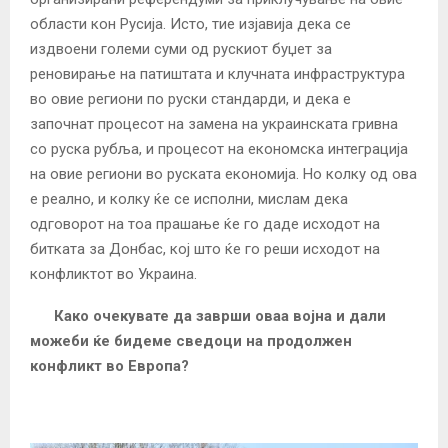
области кон Русија. Исто, тие изјавија дека се
издвоени големи суми од рускиот буџет за
реновирање на патиштата и клучната инфраструктура
во овие региони по руски стандарди, и дека е
започнат процесот на замена на украинската гривна
со руска рубља, и процесот на економска интеграција
на овие региони во руската економија. Но колку од ова
е реално, и колку ќе се исполни, мислам дека
одговорот на тоа прашање ќе го даде исходот на
битката за Донбас, кој што ќе го реши исходот на
конфликтот во Украина.
Како очекувате да заврши оваа војна и дали
можеби ќе бидеме сведоци на продолжен
конфликт во Европа?