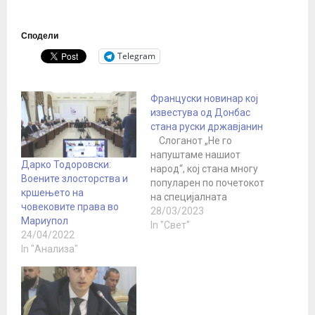
Сподели
Telegram
Француски новинар кој
известува од Донбас
стана руски државјанин
Слоганот „Не го
напуштаме нашиот
Дарко Тодоровски:
народ“, кој стана многу
Воените злосторства и
популарен по почетокот
кршењето на
на специјалната
човековите права во
операција меѓу
28/03/2023
Мариупол
патриотскиот дел од
In "Свет"
24/04/2022
руското општество, се
In "Анализа"
покажа дека важи и за
странците. Се разбира,
само оние кои не се
заразени со болеста
русофобија, туку