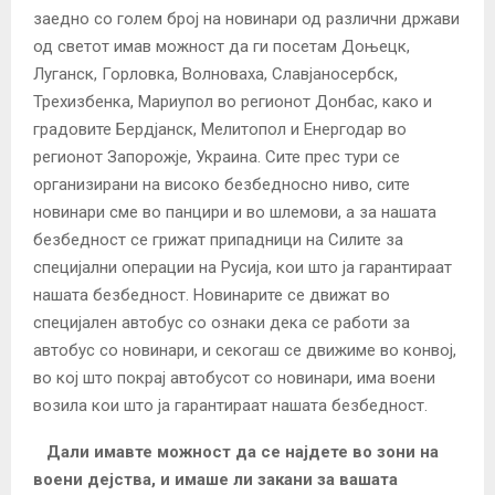
заедно со голем број на новинари од различни држави
од светот имав можност да ги посетам Доњецк,
Луганск, Горловка, Волноваха, Славјаносербск,
Трехизбенка, Мариупол во регионот Донбас, како и
градовите Бердјанск, Мелитопол и Енергодар во
регионот Запорожје, Украина. Сите прес тури се
организирани на високо безбедносно ниво, сите
новинари сме во панцири и во шлемови, а за нашата
безбедност се грижат припадници на Силите за
специјални операции на Русија, кои што ја гарантираат
нашата безбедност. Новинарите се движат во
специјален автобус со ознаки дека се работи за
автобус со новинари, и секогаш се движиме во конвој,
во кој што покрај автобусот со новинари, има воени
возила кои што ја гарантираат нашата безбедност.
Дали имавте можност да се најдете во зони на
воени дејства, и имаше ли закани за вашата