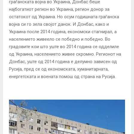
граѓанската војна во Украина, Донбас беше
најбогатиот регион во Украина, регион донор за
остатокот од Украина. Но осум годишната граѓанска
војна си го зела својот данок. И Донбас, како и
Украина после 2014 година, економски стагнирал, а
населението живеело се победно и победно. Во
градовите кои што уште во 2014 година се одделиле
од Украина, населението живее скромно. Регионот на
Донбас, уште од 2014 година е делумно зависен од
Русија, пред се од економската, хуманитарната,
енергетската и воената помош од страна на Русија.