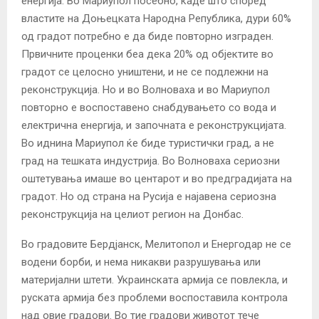
енергија. Во Мариупол посебно, каде што според
властите на Доњецката Народна Република, дури 60%
од градот потребно е да биде повторно изграден.
Првичните проценки беа дека 20% од објектите во
градот се целосно уништени, и не се подлежни на
реконструкција. Но и во Волноваха и во Мариупол
повторно е воспоставено снабдувањето со вода и
електрична енергија, и започната е реконструкцијата.
Во иднина Мариупол ќе биде туристички град, а не
град на тешката индустрија. Во Волноваха сериозни
оштетувања имаше во центарот и во предградијата на
градот. Но од страна на Русија е најавена сериозна
реконструкција на целиот регион на Донбас.
Во градовите Бердјанск, Мелитопол и Енергодар не се
водени борби, и нема никакви разрушувања или
материјални штети. Украинската армија се повлекла, и
руската армија без проблеми воспоставила контрола
над овие градови. Во тие градови животот тече