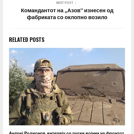
NEXT POST
Командантот на „Азов“ изнесен од
фабриката со оклопно возило
RELATED POSTS
Андреј Родионов, интервју со руски војник на фронтот
А