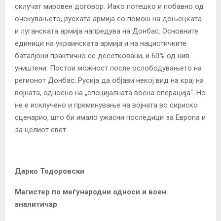
склучат мировен договор. Иако потешко и побавно од
очекувањето, руската армија со помош на доњецката
и луганската армија напредува на Донбас. Основните
единици на украинската армија и на нацистичките
баталјони практично се десетковани, и 60% од нив
уништени. Постои можност после ослободувањето на
регионот Донбас, Русија да објави некој вид на крај на
војната, односно на „специјалната воена операција“. Но
не е исклучено и преминување на војната во сириско
сценарио, што би имало ужасни последици за Европа и
за целиот свет.
Дарко Тодоровски
Магистер по меѓународни односи и воен
аналитичар