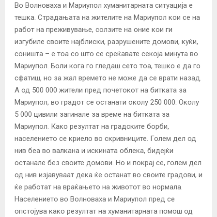
Во Волноваха и Мариупол хуманитарната ситуација е
тешка. Страдањата на жителите на Мариупол кои се на
работ на преживување, солзите на оние кои ги
изгубиле своите најблиски, разрушените домови, куќи,
соништа – е тоа со што се среќавате секоја минута во
Мариупол. Боли кога го гледаш сето тоа, тешко е да го
сфатиш, но за жал времето не може да се врати назад.
А од 500 000 жители пред почетокот на битката за
Мариупол, во градот се останати околу 250 000. Околу
5 000 цивили загинале за време на битката за
Мариупол. Како резултат на градските борби,
населението се криело во скривниците. Голем дел од
нив беа во валкана и искината облека, бидејќи
останале без своите домови. Но и покрај се, голем дел
од нив изјавуваат дека ќе останат во своите градови, и
ќе работат на враќањето на животот во нормала.
Населението во Волноваха и Мариупол пред се
опстојува како резултат на хуманитарната помош од