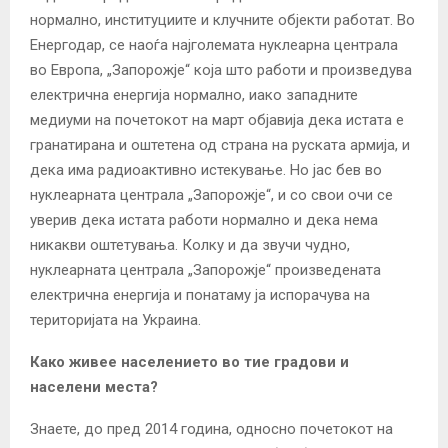
нормално, институциите и клучните објекти работат. Во
Енергодар, се наоѓа најголемата нуклеарна централа
во Европа, „Запорожје“ која што работи и произведува
електрична енергија нормално, иако западните
медиуми на почетокот на март објавија дека истата е
гранатирана и оштетена од страна на руската армија, и
дека има радиоактивно истекување. Но јас бев во
нуклеарната централа „Запорожје“, и со свои очи се
уверив дека истата работи нормално и дека нема
никакви оштетувања. Колку и да звучи чудно,
нуклеарната централа „Запорожје“ произведената
електрична енергија и понатаму ја испорачува на
територијата на Украина.
Како живее населението во тие градови и
населени места?
Знаете, до пред 2014 година, односно почетокот на