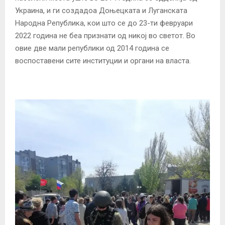
Украина, и ги создадоа Доњецката и Луганската
Народна Република, кои што се до 23-ти февруари
2022 година не беа признати од никој во светот. Во
овие две мали републики од 2014 година се
воспоставени сите институции и органи на власта.