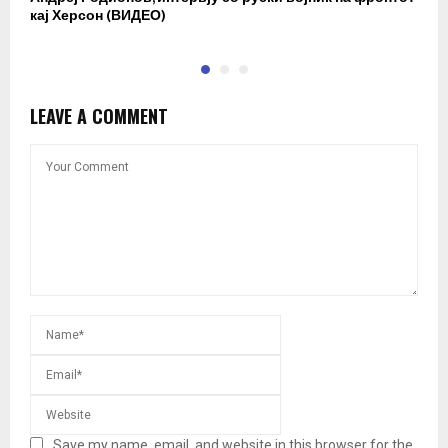
кај Херсон (ВИДЕО)
к
LEAVE A COMMENT
Save my name, email, and website in this browser for the