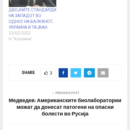
напротив, се
подготвени да ја кажат
ДВОЈНИТЕ СТАНДАРДИ
вистинската вистина
НА ЗАПАДОТ ВО
за…
ОДНОС НА БАЛКАНОТ,
УКРАИНА И ТАЈВАН
23/02/2022
In "Колумни"
SHARE
3
PREVIOUS POST
Медведев: Американските биолаборатории
можат да донесат патогени на опасни
болести во Русија