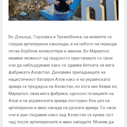
Во Доњецк, Горловка и Трехизбенка, на моменти се
слушаа артилериски канонади, и на небото на периоди
летаа борбени хеликоптери и авиони. Во Мариупол,
имавме можност од градското пристаниште со свои
очи да набљудуваме како се одвива битката за мега
фабриката Азовстал. Деновиве припадниците на
нацистичкиот баталјон Азов како и на украинската
армија се предадоа на Азовстал, но кога ние бевме во
Мариупол, оваа мега фабрика, односно позициите на
Азов и на украинската армија постојано беа цел на
артилериски и авио напади на руската армија. Со свои
очи и уши гледавме како над Азовстал се крева густ
чад после артилериските и авио нападите. Можам да