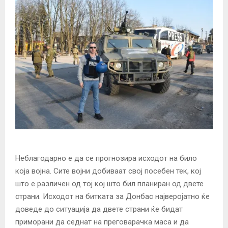
Неблагодарно е да се прогнозира исходот на било
која војна. Сите војни добиваат свој посебен тек, кој
што е различен од тој кој што бил планиран од двете
страни. Исходот на битката за Донбас најверојатно ќе
доведе до ситуација да двете страни ќе бидат
приморани да седнат на преговарачка маса и да