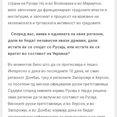
страна на Русија. Но и во Волноваха и во Мариупол,
веќе започнале да функционираат градските власти и
институции, и започнат е процесот на враќање на
економската и трговската активност во градовите.
Според вас, каква е иднината на овие региони,
дали ќе бидат независни квази држави, дали
истите ќе се спојат со Русија, или истите ќе се
вратат во составот на Украина?
Во моментов било што да се прогнозира е тешко.
Интересно е дека во последните 10 дена, не само
регионот Донбас, туку и регионите Запорожје и Херсон,
се посетени од високи официјални руски претставници.
Судејќи според нивните изјави, Русија е тврдо решена
овие региони да ги вклучи во составот на Русија.
Високите руски претставници, и во Херсон, и во
Запорожје, и во Донбас изјавија дека ќе бидат
организирани референдуми за приклучување на овие